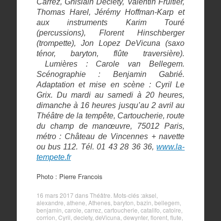
Carrez, Ghislain Decléty, Valentin Fruitier,
Thomas Harel, Jérémy Hoffman-Karp et
aux instruments Karim Touré
(percussions), Florent Hinschberger
(trompette), Jon Lopez DeVicuna (saxo
ténor, baryton, flûte traversière).
Lumières : Carole van Bellegem.
Scénographie : Benjamin Gabrié.
Adaptation et mise en scène : Cyril Le
Grix. Du mardi au samedi à 20 heures,
dimanche à 16 heures jusqu’au 2 avril au
Théâtre de la tempête, Cartoucherie, route
du champ de manœuvre, 75012 Paris,
métro : Château de Vincennes + navette
ou bus 112. Tél. 01 43 28 36 36,
www.la-
tempete.fr
Photo : Pierre Francois
16 mars 2017
dans
Théâtre
. Mots-clés :
aksel
,
alexandre
,
athene
,
Athenes
,
baryton
,
bazin
,
bellegem
,
benjamin
,
carole
,
carrez
,
cartoucherie
,
catalifo
,
catoire
,
corrion
,
Cyril
,
declety
,
deVicuna
,
dewynter
,
florent
,
flute
,