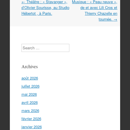
Navigation
←
Théâtre : « Stavanger »,
Musique : « Peau neuve »,
dans
d’Olivier Sourisse, au Studio
de et avec Lili Cros et
les
Hébertot , à Paris.
Thierry Chazelle en
articles
tournée.
→
Search
Archives
août 2026
juillet 2026
mai 2026
avril 2026
mars 2026
février 2026
janvier 2026