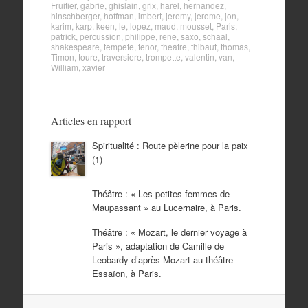
Fruitier
,
gabrie
,
ghislain
,
grix
,
harel
,
hernandez
,
hinschberger
,
hoffman
,
imbert
,
jeremy
,
jerome
,
jon
,
karim
,
karp
,
keen
,
le
,
lopez
,
maud
,
mousset
,
Paris
,
patrick
,
percussion
,
philippe
,
rene
,
saxo
,
schaal
,
shakespeare
,
tempete
,
tenor
,
theatre
,
thibaut
,
thomas
,
Timon
,
toure
,
traversiere
,
trompette
,
valentin
,
van
,
William
,
xavier
Articles en rapport
Spiritualité : Route pèlerine pour la paix
(1)
Théâtre : « Les petites femmes de
Maupassant » au Lucernaire, à Paris.
Théâtre : « Mozart, le dernier voyage à
Paris », adaptation de Camille de
Leobardy d’après Mozart au théâtre
Essaïon, à Paris.