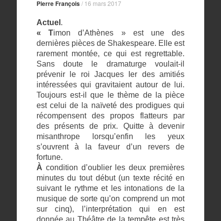
Pierre François
/
16 mars 2017
Actuel
.
« T
imon d’Athènes » est une des
dernières pièces de Shakespeare. Elle est
rarement montée, ce qui est regrettable.
Sans doute le dramaturge voulait-il
prévenir le roi Jacques Ier des amitiés
intéressées qui gravitaient autour de lui.
Toujours est-il que le thème de la pièce
est celui de la naïveté des prodigues qui
récompensent des propos flatteurs par
des présents de prix. Quitte à devenir
misanthrope lorsqu’enfin les yeux
s’ouvrent à la faveur d’un revers de
fortune.
À
condition d’oublier les deux premières
minutes du tout début (un texte récité en
suivant le rythme et les intonations de la
musique de sorte qu’on comprend un mot
sur cinq), l’interprétation qui en est
donnée au Théâtre de la tempête est très