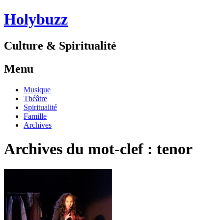
Holybuzz
Culture & Spiritualité
Menu
Aller
Musique
au
Théâtre
contenu
Spiritualité
Famille
Archives
Archives du mot-clef :
tenor