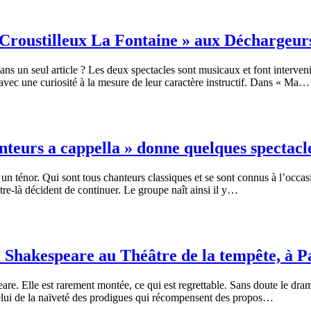
 Croustilleux La Fontaine » aux Déchargeurs
ans un seul article ? Les deux spectacles sont musicaux et font interven
avec une curiosité à la mesure de leur caractère instructif. Dans « Ma…
eurs a cappella » donne quelques spectacles
un ténor. Qui sont tous chanteurs classiques et se sont connus à l’occ
re-là décident de continuer. Le groupe naît ainsi il y…
 Shakespeare au Théâtre de la tempête, à Pa
. Elle est rarement montée, ce qui est regrettable. Sans doute le dramat
t celui de la naïveté des prodigues qui récompensent des propos…