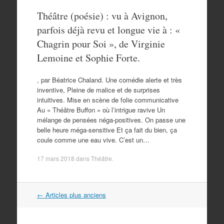
Théâtre (poésie) : vu à Avignon,
parfois déjà revu et longue vie à : «
Chagrin pour Soi », de Virginie
Lemoine et Sophie Forte.
, par Béatrice Chaland. Une comédie alerte et très
inventive, Pleine de malice et de surprises
intuitives. Mise en scène de folie communicative
Au « Théâtre Buffon » où l’intrigue ravive Un
mélange de pensées néga-positives. On passe une
belle heure méga-sensitive Et ça fait du bien, ça
coule comme une eau vive. C’est un…
17 mars 2018
dans
Théâtre
.
Navigation
←
Articles plus anciens
dans
les