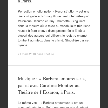
à Paris.
Perfection émotionnelle. « Reconstitution » est une
pièce singulière, ici magnifiquement interprétée par
Véronique Dahuron et Guy Delamotte. Singulière
dans la mesure où le texte au vocabulaire très riche
réussit à faire preuve d'une poésie réelle là où la
plupart des auteurs qui utilisent le registre charnel
tombent au mieux dans le cliché. Singulière car cet
hymne…
21 mars 2018
dans
Théâtre
.
Musique : « Barbara amoureuse »,
par et avec Caroline Montier au
Théâtre de l’Essaion, à Paris.
La même voix ! « Barbara amoureuse » est un
spectacle atypique. Soit une premier prix de chant