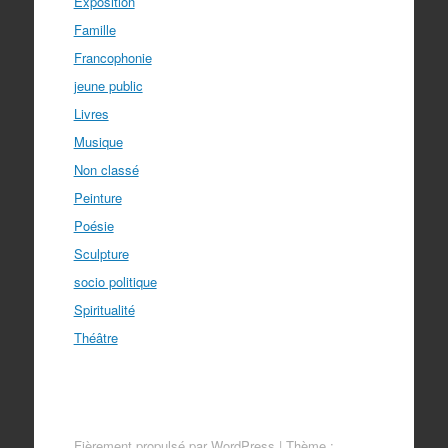
Exposition
Famille
Francophonie
jeune public
Livres
Musique
Non classé
Peinture
Poésie
Sculpture
socio politique
Spiritualité
Théâtre
Fièrement propulsé par WordPress
|
Thème :