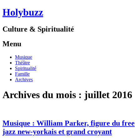
Holybuzz
Culture & Spiritualité
Menu
Aller
Musique
au
Théâtre
contenu
Spiritualité
Famille
Archives
Archives du mois :
juillet 2016
Musique : William Parker, figure du free
jazz new-yorkais et grand croyant