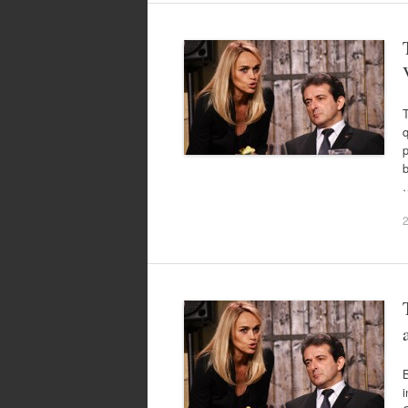
T
q
p
b
2
B
i