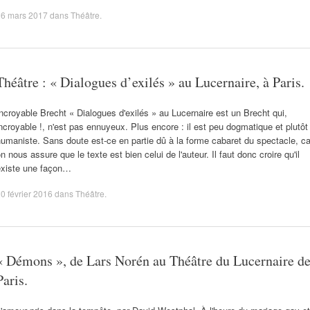
16 mars 2017
dans
Théâtre
.
Théâtre : « Dialogues d’exilés » au Lucernaire, à Paris.
ncroyable Brecht « Dialogues d'exilés » au Lucernaire est un Brecht qui,
ncroyable !, n'est pas ennuyeux. Plus encore : il est peu dogmatique et plutôt
umaniste. Sans doute est-ce en partie dû à la forme cabaret du spectacle, ca
n nous assure que le texte est bien celui de l'auteur. Il faut donc croire qu'il
existe une façon…
0 février 2016
dans
Théâtre
.
« Démons », de Lars Norén au Théâtre du Lucernaire d
Paris.