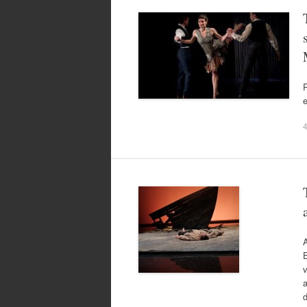
R
e
E
v
a