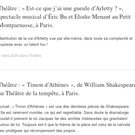
Théâtre : « Est-ce que j’ai une gueule d’Arletty ? »,
spectacle musical d’Éric Bu et Elodie Menant au Petit
Montparnasse, à Paris.
estitution de la vie d’Arletty vue par elle-même, dans toute sa complexité et
xposée avec un talent fou !
4 mars 2020
dans
Théâtre
.
Théâtre : « Timon d’Athènes », de William Shakespear
au Théâtre de la tempête, à Paris.
Actuel. « Timon d’Athènes » est une des dernières pièces de Shakespeare.
lle est rarement montée, ce qui est regrettable. Sans doute le dramaturge
oulait-il prévenir le roi Jacques Ier des amitiés intéressées qui gravitaient
utour de lui. Toujours est-il que le thème de la pièce est celui de la naïveté
des prodigues qui récompensent des propos…