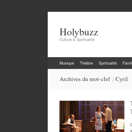
Holybuzz
Culture & Spiritualité
Aller
Musique
Théâtre
Spiritualité
Famil
au
contenu
Archives du mot-clef :
Cyril
v