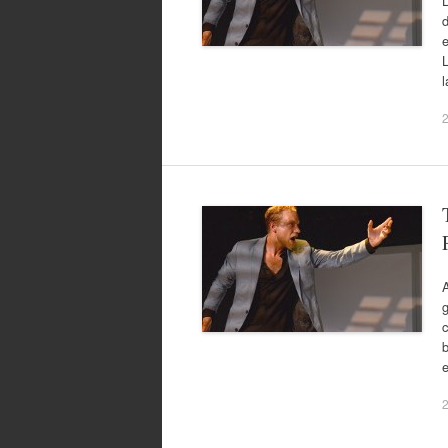
L
d
e
L
l
A
g
c
b