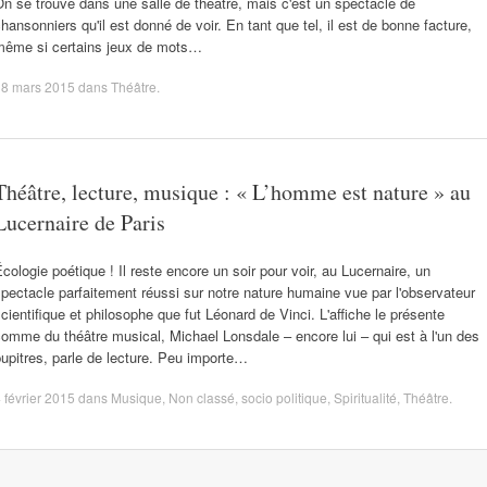
n se trouve dans une salle de théâtre, mais c'est un spectacle de
hansonniers qu'il est donné de voir. En tant que tel, il est de bonne facture,
même si certains jeux de mots…
18 mars 2015
dans
Théâtre
.
Théâtre, lecture, musique : « L’homme est nature » au
Lucernaire de Paris
cologie poétique ! Il reste encore un soir pour voir, au Lucernaire, un
pectacle parfaitement réussi sur notre nature humaine vue par l'observateur
cientifique et philosophe que fut Léonard de Vinci. L'affiche le présente
omme du théâtre musical, Michael Lonsdale – encore lui – qui est à l'un des
upitres, parle de lecture. Peu importe…
 février 2015
dans
Musique
,
Non classé
,
socio politique
,
Spiritualité
,
Théâtre
.