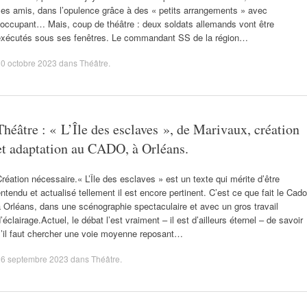
es amis, dans l’opulence grâce à des « petits arrangements » avec
’occupant… Mais, coup de théâtre : deux soldats allemands vont être
exécutés sous ses fenêtres. Le commandant SS de la région…
0 octobre 2023
dans
Théâtre
.
Théâtre : « L’Île des esclaves », de Marivaux, création
et adaptation au CADO, à Orléans.
réation nécessaire.« L’Île des esclaves » est un texte qui mérite d’être
ntendu et actualisé tellement il est encore pertinent. C’est ce que fait le Cado
 Orléans, dans une scénographie spectaculaire et avec un gros travail
’éclairage.Actuel, le débat l’est vraiment – il est d’ailleurs éternel – de savoir
s’il faut chercher une voie moyenne reposant…
26 septembre 2023
dans
Théâtre
.