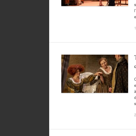
s
l
1
C
e
à
d