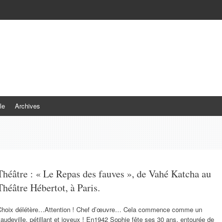
le
Archives
Théâtre : « Le Repas des fauves », de Vahé Katcha au
Théâtre Hébertot, à Paris.
Choix délétère…Attention ! Chef d’œuvre… Cela commence comme un
audeville, pétillant et joyeux ! En1942 Sophie fête ses 30 ans, entourée de