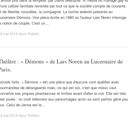
'amour pris dans la tempête, par David Westphal. À l'heure du mariage gay et
'une cellule familiale revisitée par tout ce que la société compte de courants
t de libertés nouvelles, la compagnie La torche ardente présente au
ucernaire Démons. Une pièce écrite en 1983 où l'auteur Lars Norèn interroge
a notion de couple. C'est un…
28 mai 2015
dans
Théâtre
.
Théâtre : « Démons » de Lars Noren au Lucernaire de
Paris.
lcools forts. « Démons » est une pièce que d'aucuns vont qualifier avec
ourmandise de dérangeante mais, ce qui est sûr, c'est que mieux vaut
onnaître ses propres phantasmes et limites avant d'aller la voir. Elle est très
ien jouée : on croit tellement aux personnages qu'on se sent parfois gêné pou
eux. Celui de Jenna est le…
24 mai 2015
dans
Théâtre
.