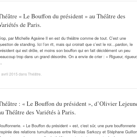
Théâtre « Le Bouffon du président » au Théâtre des
Variétés de Paris.
rop, par Michelle Agsène Il en est du théâtre comme de tout. C’est une
uestion de standing. Ici l’on rit, mais qui croirait que c’est le roi…pardon, le
résident qui est drôle, et moins son bouffon qui en fait décidément un peu
eaucoup trop dans un grand désordre. On a envie de crier : « Rigueur, rigueur
…
 avril 2015
dans
Théâtre
.
Théâtre : « Le Bouffon du président », d’Olivier Lejeun
au Théâtre des Variétés à Paris.
ouffonnerie. « Le Bouffon du président » est, c'est sûr, une pure bouffonnerie
nspirée des relations tumultueuses entre Nicolas Sarkozy et Stéphane Guillon