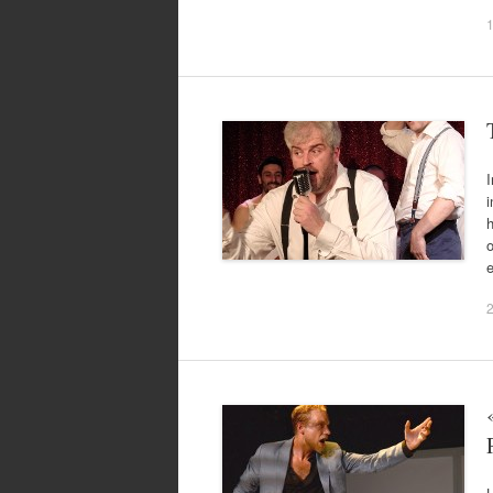
I
i
h
o
2