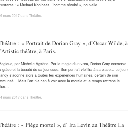
xistante : « Michael Kohlhaas, l’homme révolté », nouvelle…
26 mars 2017
dans
Théâtre
.
Théâtre : « Portrait de Dorian Gray », d’Oscar Wilde, à
l’Artistic théâtre, à Paris.
Magique, par Michelle Agsène. Par la magie d’un vœu, Dorian Gray conserve
a grâce et la beauté de sa jeunesse. Son portrait vieillira à sa place… Le jeun
andy s’adonne alors à toutes les expériences humaines, certain de son
mmunité… Mais l’art n’a rien à voir avec la morale et le temps rattrape le
plus…
24 mars 2017
dans
Théâtre
.
Théâtre : « Piège mortel », d’ Ira Levin au Théâtre La