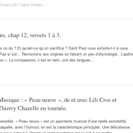
20 mars 2017
dans
Théâtre
.
s, chap 12, versets 1 à 3.
 ou du ? Et qu’est-ce qu’un sacrifice ? Saint Paul nous exhorte-t-il à nous
oi ? Pas si sûr… Remontons aux origines en faisant un peu d’étymologie. L’apôtr
eu ». La compassion, c’est en latin, une des langues…
Musique : « Peau neuve », de et avec Lili Cros et
Thierry Chazelle en tournée.
ensible. « Peau neuve » est un spectacle musical d’une réelle sensibilité.
aquelle, avec l’humour, en est la caractéristique principale. Une délicatesse
e noue entre les chanteurs-instrumentistes qui jouent à se mettre