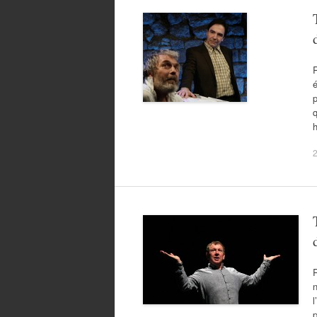
é
p
q
R
n
l
p