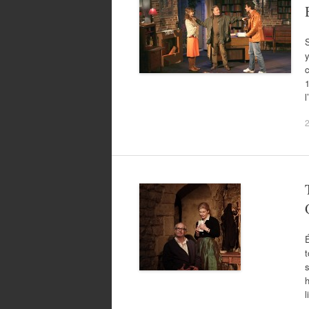
S
y
c
1
l
t
s
h
l