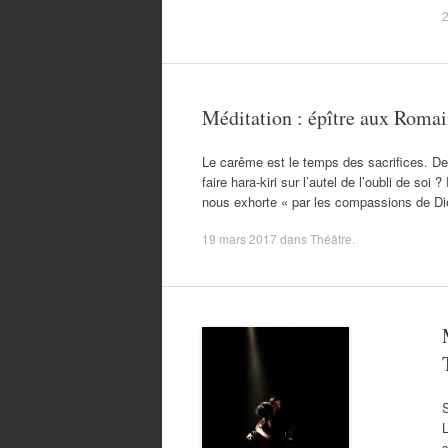
Méditation : épître aux Romain
Le carême est le temps des sacrifices. Des
faire hara-kiri sur l’autel de l’oubli de s
nous exhorte « par les compassions de Di
19 mars 2017
dans
Théâtre
.
S
L
s