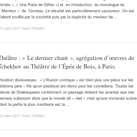
endre », « Une Paire de Gifles ») et, en introduction, du monologue du
« Menteur » de Cocteau. Le résultat est particulièrement savoureux. On est
'abord soufflé par la sincérité puis par la duplicité du menteur de…
30 mars 2017
dans
Théâtre
.
Théâtre : « Le dernier chant », agrégation d’œuvres de
Tchekhov au Théâtre de l’Épée de Bois, à Paris.
ocation douloureuse. « L'Illusion comique » est bien plus une pièce sur les
elations père – fils qu'un plaidoyer pro domo pour les comédiens. Toutes les
pièces de Shakespeare contiennent un passage relatant les avanies que ces
erniers subissent alors que le monde dit « réel » n'est qu'une immense scène
dont la partie la plus manifeste est la…
30 mars 2017
dans
Théâtre
.