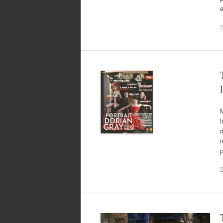
e
l
d
i