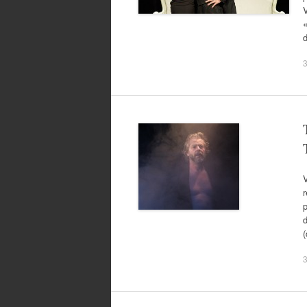
V
d
V
r
d
(