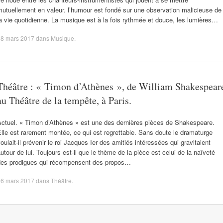
utuellement en valeur. l’humour est fondé sur une observation malicieuse de
a vie quotidienne. La musique est à la fois rythmée et douce, les lumières…
18 mars 2017
dans
Musique
.
Théâtre : « Timon d’Athènes », de William Shakespear
au Théâtre de la tempête, à Paris.
Actuel. « Timon d’Athènes » est une des dernières pièces de Shakespeare.
lle est rarement montée, ce qui est regrettable. Sans doute le dramaturge
oulait-il prévenir le roi Jacques Ier des amitiés intéressées qui gravitaient
utour de lui. Toujours est-il que le thème de la pièce est celui de la naïveté
des prodigues qui récompensent des propos…
16 mars 2017
dans
Théâtre
.