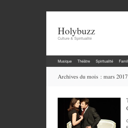
Holybuzz
Culture & Spiritualité
Aller
Musique
Théâtre
Spiritualité
Famil
au
contenu
Archives du mois :
mars 2017
G
p