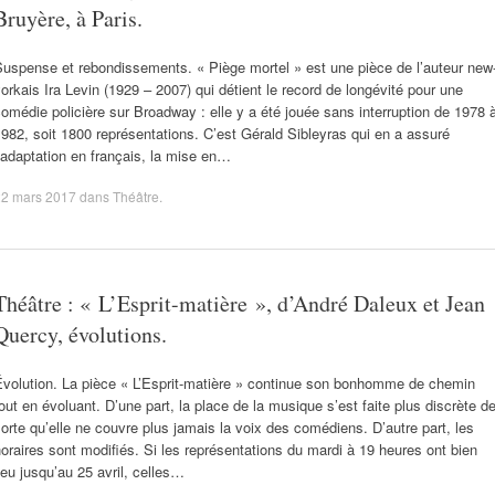
Bruyère, à Paris.
uspense et rebondissements. « Piège mortel » est une pièce de l’auteur new
orkais Ira Levin (1929 – 2007) qui détient le record de longévité pour une
omédie policière sur Broadway : elle y a été jouée sans interruption de 1978 
982, soit 1800 représentations. C’est Gérald Sibleyras qui en a assuré
’adaptation en français, la mise en…
22 mars 2017
dans
Théâtre
.
Théâtre : « L’Esprit-matière », d’André Daleux et Jean
Quercy, évolutions.
Évolution. La pièce « L’Esprit-matière » continue son bonhomme de chemin
out en évoluant. D’une part, la place de la musique s’est faite plus discrète d
orte qu’elle ne couvre plus jamais la voix des comédiens. D’autre part, les
oraires sont modifiés. Si les représentations du mardi à 19 heures ont bien
ieu jusqu’au 25 avril, celles…