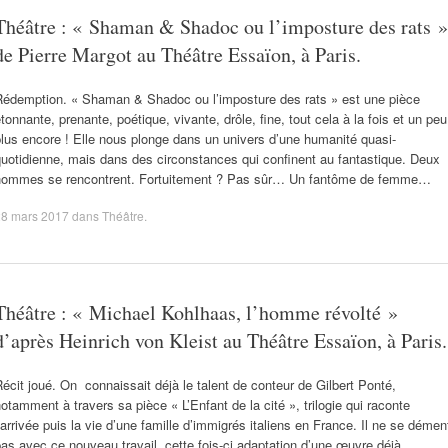
Théâtre : « Shaman & Shadoc ou l’imposture des rats »
de Pierre Margot au Théâtre Essaïon, à Paris.
Rédemption. « Shaman & Shadoc ou l’imposture des rats » est une pièce
tonnante, prenante, poétique, vivante, drôle, fine, tout cela à la fois et un peu
lus encore ! Elle nous plonge dans un univers d’une humanité quasi-
uotidienne, mais dans des circonstances qui confinent au fantastique. Deux
hommes se rencontrent. Fortuitement ? Pas sûr… Un fantôme de femme…
28 mars 2017
dans
Théâtre
.
Théâtre : « Michael Kohlhaas, l’homme révolté »
d’après Heinrich von Kleist au Théâtre Essaïon, à Paris.
écit joué. On connaissait déjà le talent de conteur de Gilbert Ponté,
otamment à travers sa pièce « L’Enfant de la cité », trilogie qui raconte
’arrivée puis la vie d’une famille d’immigrés italiens en France. Il ne se démen
as avec ce nouveau travail, cette fois-ci adaptation d’une œuvre déjà