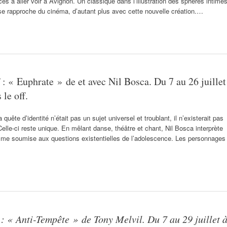
ces à aller voir à Avignon. Un classique dans l’illustration des sphères intime
se rapproche du cinéma, d’autant plus avec cette nouvelle création.…
f : « Euphrate » de et avec Nil Bosca. Du 7 au 26 juillet
le off.
 quête d’identité n’était pas un sujet universel et troublant, il n’existerait pas
Celle-ci reste unique. En mêlant danse, théâtre et chant, Nil Bosca interprète
femme soumise aux questions existentielles de l’adolescence. Les personnages
f : « Anti-Tempête » de Tony Melvil. Du 7 au 29 juillet 