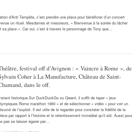
ation d’Anti Tempête, c’est prendre une place pour bénéficier d’un concert
venue un rituel. Mesdames et messieurs, « Bienvenue à la soirée du lâcher
it sa place ». Car oui, c’est à travers le personnage de Tony que…
Théâtre, festival off d’Avignon : « Vaincre à Rome », de
Sylvain Coher à La Manufacture, Château de Saint-
Chamand, dans le off.
nstant historique.Sur DuckDuckGo ou Qwant, il suffit de taper « jeux
olympiques Rome marathon 1960 » et de sélectionner « vidéo » pour voir un
ésumé de l’exploit. Il est utile de le regarder pour constater la fidélité de la
ièce par rapport à l’histoire et le retentissement immédiat qu’il eût. Aussi pou
e pas se laisser égarer par…