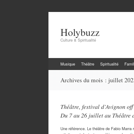
Holybuzz
Culture & Spiritualité
Aller
Musique
Théâtre
Spiritualité
Famil
au
contenu
Archives du mois :
juillet 20
Théâtre, festival d’Avignon of
Du 7 au 26 juillet au Théâtre d
Une référence. Le théâtre de Fabio Marra 