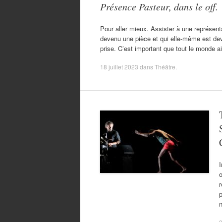
Présence Pasteur, dans le off.
Pour aller mieux. Assister à une représent
devenu une pièce et qui elle-même est de
prise. C’est important que tout le monde a
18 juillet 2023
dans
Théâtre
.
I
r
p
n