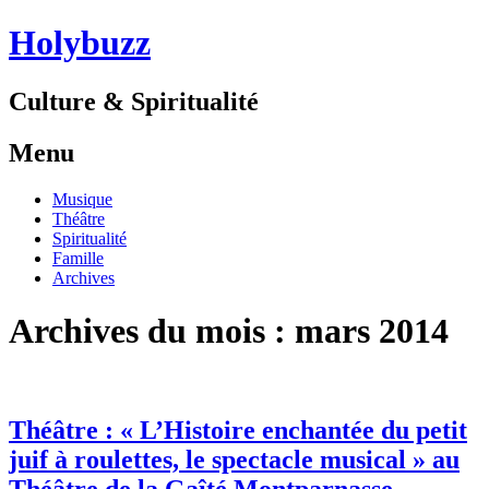
Holybuzz
Culture & Spiritualité
Menu
Aller
Musique
au
Théâtre
contenu
Spiritualité
Famille
Archives
Archives du mois :
mars 2014
Théâtre : « L’Histoire enchantée du petit
juif à roulettes, le spectacle musical » au