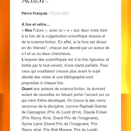
Pierre François
/
15 juin 2021
À lire et relire…
« Nos
Futurs », avec un « s » aux deux mots tient
à la fois de la vulgarisation scientifique réussie et
de la science-fiction. En effet, si le livre est divisé
en dix thèmes*, chacun est abordé par un auteur de
s-f et un ou deux chercheurs.
L
‘exposé des scientifiques est à la fois rigoureux et
lisible par le tout-venant, d’une clarté parfaite. Pour
ceux qui voudraient creuser plus avant le sujet
abordé des notes et une bibliographie sont
proposées à chaque fois.
Quant
aux auteurs de science-fiction, ils écrivent
autant de nouvelles en faisant porter l’accent sur ce
qui vient d’être développé. On trouve là des noms
reconnus de la discipline, comme Raphaël Granier
de Cassagnac (Prix du Lundi 2014), Claude Ecken
(Prix Rosny Aîné, Grand Prix de l’Imaginaire),
Sylvie Lainé (Grand Prix de l’Imaginaire, Prix
Rosny aîné, Prix Bob Morane, Prix du Lundi),