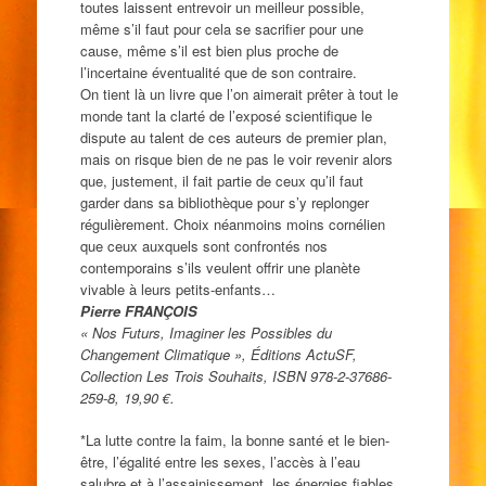
toutes laissent entrevoir un meilleur possible,
même s’il faut pour cela se sacrifier pour une
cause, même s’il est bien plus proche de
l’incertaine éventualité que de son contraire.
On tient là un livre que l’on aimerait prêter à tout le
monde tant la clarté de l’exposé scientifique le
dispute au talent de ces auteurs de premier plan,
mais on risque bien de ne pas le voir revenir alors
que, justement, il fait partie de ceux qu’il faut
garder dans sa bibliothèque pour s’y replonger
régulièrement. Choix néanmoins moins cornélien
que ceux auxquels sont confrontés nos
contemporains s’ils veulent offrir une planète
vivable à leurs petits-enfants…
Pierre FRANÇOIS
« Nos Futurs, Imaginer les Possibles du
Changement Climatique », Éditions ActuSF,
Collection Les Trois Souhaits, ISBN 978-2-37686-
259-8, 19,90 €.
*La lutte contre la faim, la bonne santé et le bien-
être, l’égalité entre les sexes, l’accès à l’eau
salubre et à l’assainissement, les énergies fiables,