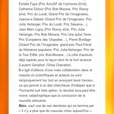
Estelle Faye (Prix ActuSF de l’uchronie 2016),
Catherine Dufour (Prix Bob Morane, Prix Rosny
aîné, Prix du Lundi, Grand Prix de l’Imaginaire),
Jeanne-a Debats (Grand Prix de l’Imaginaire, Prix
Julia Verlanger, Prix du Lundi, Prix Sésame…),
Jean-Marc Ligny (Prix Rosny aîné, Prix Julia
Verlanger, Prix Bob Morane, Prix Une autre Terre,
Prix Européens des Utopiales…), Pierre Bordage
(Grand Prix de l’Imaginaire, grand prix Paul-Féval
de littérature populaire, Prix Julia-Verlanger, Prix de
la Tour Eiffel, prix Bob-Morane…) à côté d’auteurs
déjà repérés pour la façon dont ils la font avancer
(Laurent Genefort, Chloé Chevalier).
Il
s’agit d’ailleurs d’une vraie collaboration dans la
mesure où scientifiques et auteurs se sont
réciproquement lus tout en avançant leurs travaux,
ce qui permet à un des chercheurs d’indiquer que si
l’humanité suit telle option, le résultat sera peut-être
moins catastrophique que la conclusion de la
nouvelle attenante.
Mais
, sauf une de ces dernières qui se termine par
« il n’y a plus que de mauvais choix aujourd’hui »,