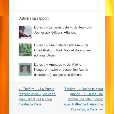
Articles en rapport
Livres : « Le tyran juste », de Jean-Luc
Jeener aux éditions Atlande.
Livres : « Une histoire ordinaire », de
Chart Korbjitti, trad. Marcel Barang aux
éditions Gope.
Livres : « Amoures », de Maëlle
Nougaret (texte) et Joséphine Austin
(illustration), au Lys bleu éditions.
Navigation
←
Théâtre : « La Putain
Théâtre : « Quand je serai
dans
respectueuse », de Jean-
grande… tu seras une
les
Paul Sartre, à La Folie
femme, ma fille », de et
articles
théâtre, à Paris.
avec Catherine Hauseux à
l’Essaïon, à Paris.
→