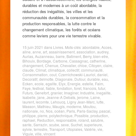
durables et modernes à un coût abordable, la
réduction des inégalités, les villes et les
communautés durables, la consommation et la
production responsables, la lutte contre le
changement climatique, les forêts et océans
comme leviers pour une vie terrestre vivable.
15 juin 2021
dans
Livres
. Mots-clés :
abordable
,
Acces
,
aline
,
anne
,
art
,
assainissement
,
association
,
audrey
,
Aurias
,
Auzanneau
,
barre
,
Batiment
,
Berry
,
bien-etre
,
Bihouix
,
Bordage
,
Carbone
,
Cassagnac
,
catherine
,
changement
,
Chenue
,
Chevalier
,
chloe
,
Citoyen
,
claire
,
claude
,
Climat
,
climatique
,
collectif
,
communauté
,
Consommation
,
cout
,
Czernichowski-Lauriol
,
daniel
,
Decoratif
,
delmotte
,
Diagonale
,
Dufour
,
durable
,
eau
,
Ecken
,
ecole
,
egalite
,
Elyx
,
Energie
,
estelle
,
Faim
,
Faye
,
festival
,
fiable
,
fondation
,
foret
,
francois
,
futur
,
Futurs
,
Genefort
,
granier
,
Imaginer
,
Industrie
,
inegalite
,
Isabelle
,
jane
,
Jeanne-A Debats
,
jerome
,
Laine
,
laurent
,
lecomte
,
Lehoucq
,
Ligny Jean-Marc
,
lutte
,
Masson
,
Mathieu
,
Maugis
,
moderne
,
Moutou
,
nationale
,
no
,
Nos
,
océan
,
Paris
,
Paris-Saclay
,
pascal
,
philippe
,
pierre
,
polytechnique
,
Possible
,
production
,
raphael
,
Reduction
,
responsable
,
roland
,
salubre
,
sante
,
Sarrazin
,
scube
,
sexe
,
Suchet
,
superieure
,
sylvie
,
terrestre
,
Transport
,
Utopiales
,
Valérie
,
vie
,
Viguie
,
ville
,
vincent