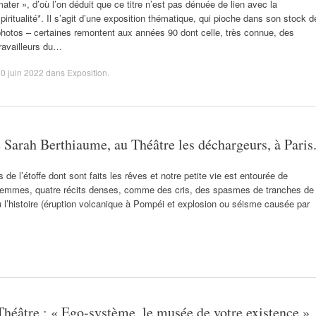
ater », d’où l’on déduit que ce titre n’est pas dénuée de lien avec la
piritualité*. Il s’agit d’une exposition thématique, qui pioche dans son stock d
hotos – certaines remontent aux années 90 dont celle, très connue, des
ravailleurs du…
0 juin 2022
dans
Exposition
.
e Sarah Berthiaume, au Théâtre les déchargeurs, à Paris
l’étoffe dont sont faits les rêves et notre petite vie est entourée de
femmes, quatre récits denses, comme des cris, des spasmes de tranches de
l’histoire (éruption volcanique à Pompéi et explosion ou séisme causée par
Théâtre : « Ego-système, le musée de votre existence »,