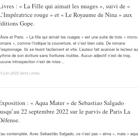
Livres : « La Fille qui aimait les nuages », suivi de «
L’Impératrice rouge » et « Le Royaume de Nina » aux
éditions Gope.
’Asie et Paris. « La fille qui aimait les nuages » est une suite de trois « micro-
omans », comme l’indique la couverture, et c’est bien cela. De romans
’espionnage. Ils se lisent facilement et vite. L’auteur fait avancer le lecteur au
ythme de son écriture sans fioritures inutiles. Aucun adjectif n’est de trop,
aucune introspection n’est de mise…
3 juin 2022
dans
Livres
.
Exposition : « Aqua Mater » de Sebastiao Salgado
jusqu’au 22 septembre 2022 sur le parvis de Paris La
Défense.
Eau contemplée. Avec Sebastião Salgado, ce n’est pas « alma », mais « aqu