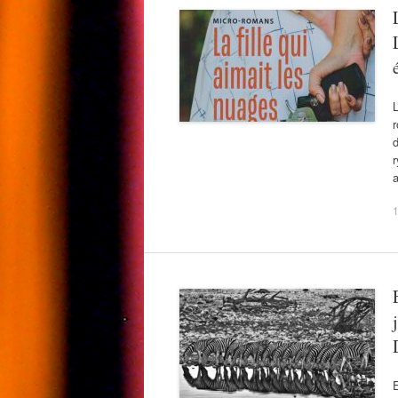
L
r
d
r
1