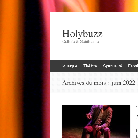
Holybuzz
Culture & Spiritualité
Aller
Musique
Théâtre
Spiritualité
Famil
au
contenu
Archives du mois :
juin 2022
f