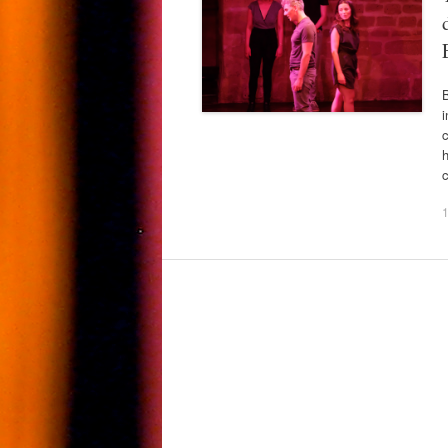
i
h
1