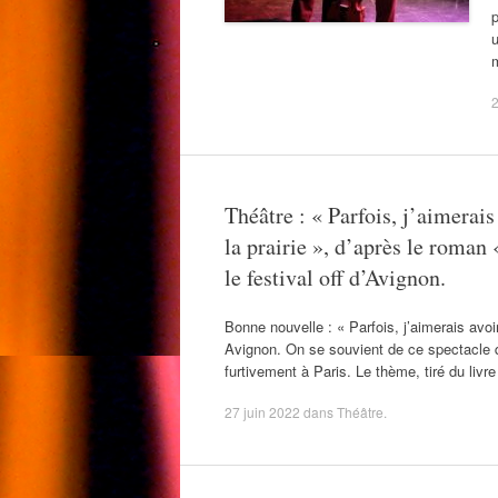
p
u
2
Théâtre : « Parfois, j’aimerai
la prairie », d’après le roman 
le festival off d’Avignon.
Bonne nouvelle : « Parfois, j’aimerais avoi
Avignon. On se souvient de ce spectacle q
furtivement à Paris. Le thème, tiré du liv
27 juin 2022
dans
Théâtre
.