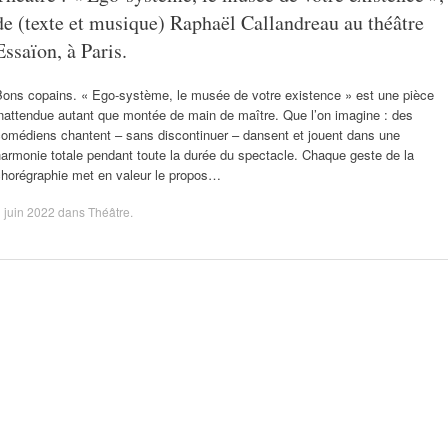
de (texte et musique) Raphaël Callandreau au théâtre
Essaïon, à Paris.
Bons copains. « Ego-système, le musée de votre existence » est une pièce
nattendue autant que montée de main de maître. Que l’on imagine : des
comédiens chantent – sans discontinuer – dansent et jouent dans une
armonie totale pendant toute la durée du spectacle. Chaque geste de la
chorégraphie met en valeur le propos…
 juin 2022
dans
Théâtre
.