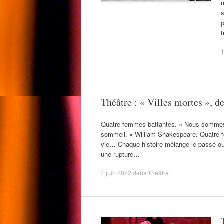
m
s
p
t
1
Théâtre : « Villes mortes », d
Quatre femmes battantes. « Nous sommes de 
sommeil. » William Shakespeare. Quatre 
vie… Chaque histoire mélange le passé ou 
une rupture…
4 juin 2022
dans
Théâtre
.