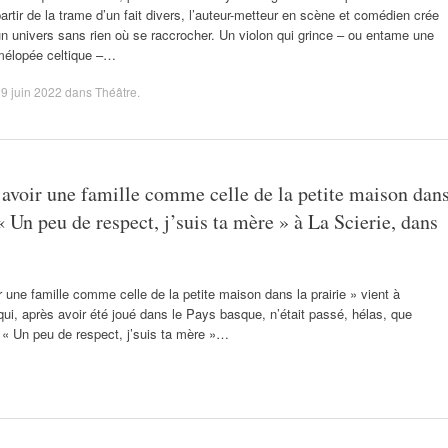
artir de la trame d’un fait divers, l’auteur-metteur en scène et comédien crée
n univers sans rien où se raccrocher. Un violon qui grince – ou entame une
mélopée celtique –…
9 juin 2022
dans
Théâtre
.
s avoir une famille comme celle de la petite maison dan
« Un peu de respect, j’suis ta mère » à La Scierie, dans
r une famille comme celle de la petite maison dans la prairie » vient à
ui, après avoir été joué dans le Pays basque, n’était passé, hélas, que
re « Un peu de respect, j’suis ta mère »…