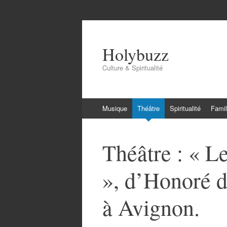
Holybuzz
Culture & Spiritualité
Aller
Musique
Théâtre
Spiritualité
Famil
au
contenu
Théâtre : « 
», d’Honoré d
à Avignon.