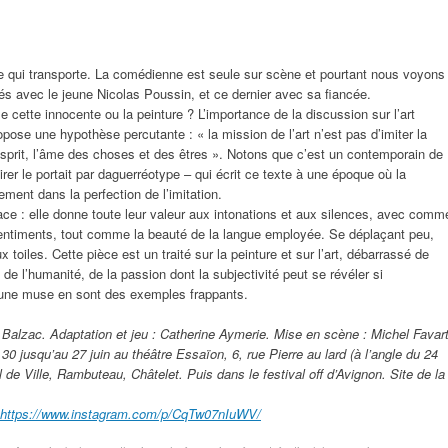
e qui transporte. La comédienne est seule sur scène et pourtant nous voyons
és avec le jeune Nicolas Poussin, et ce dernier avec sa fiancée.
e cette innocente ou la peinture ? L’importance de la discussion sur l’art
pose une hypothèse percutante : « la mission de l’art n’est pas d’imiter la
l’esprit, l’âme des choses et des êtres ». Notons que c’est un contemporain de
 tirer le portait par daguerréotype – qui écrit ce texte à une époque où la
tement dans la perfection de l’imitation.
ace : elle donne toute leur valeur aux intonations et aux silences, avec comm
s sentiments, tout comme la beauté de la langue employée. Se déplaçant peu,
 toiles. Cette pièce est un traité sur la peinture et sur l’art, débarrassé de
de l’humanité, de la passion dont la subjectivité peut se révéler si
jeune muse en sont des exemples frappants.
Balzac. Adaptation et jeu : Catherine Aymerie. Mise en scène : Michel Favart
0 jusqu’au 27 juin au théâtre Essaïon, 6, rue Pierre au lard (à l’angle du 24
 de Ville, Rambuteau, Châtelet. Puis dans le festival off d’Avignon. Site de la
https://www.instagram.com/p/CqTw07nIuWV/