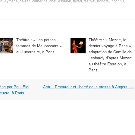
on
,
Aymerie
,
balzac
,
catherine
,
chef
,
essaion
,
favart
,
festival
,
honore
,
inconnu
,
Théâtre : « Les petites
Théâtre : « Mozart, le
femmes de Maupassant »
dernier voyage à Paris »,
au Lucernaire, à Paris.
adaptation de Camille de
Leobardy d’après Mozart
au théâtre Essaïon, à
Paris.
ène par Paul-Eloi
Actu : Procureur et liberté de la presse à Angers.
→
œuvre, à Paris.