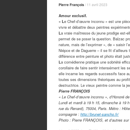
Pierre François
/
11 avril 2023
Amour exclusif.
« L
e Chef-d’œuvre inconnu » est une pièc
vivre et débattre deux peintres expériment
L
a vraie maîtresse du jeune prodige est-ell
permet de se poser la question. Balzac pro
nature, mais de l’exprimer », de « saisir 
Niépce et de Daguerre – il se fit d’ailleurs
différence entre peinture et photo était jus
L
a comédienne pratique une sobriété effic
corollaire de faire sentir intensément le
elle incarne les regards successifs face aux
toutes ses dimensions théoriques au profit 
destructrice. Le vieux peintre comme la 
Pierre FRANÇOIS
« Le Chef-d’œuvre inconnu », d’Honoré de 
Lundi et mardi à 19 h 15, dimanche à 19 h 3
rue du Renard), 75004, Paris. Métro : Hôtel
compagnie :
http://brunet-sancho.fr/
Photo : Pierre FRANÇOIS, et d’autres sur