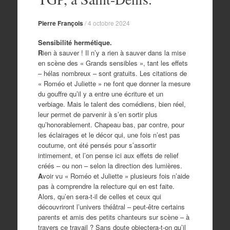
Pierre François
/
4 octobre 2024
Sensibilité hermétique.
R
ien à sauver ! Il n’y a rien à sauver dans la mise
en scène des « Grands sensibles », tant les effets
– hélas nombreux – sont gratuits. Les citations de
« Roméo et Juliette » ne font que donner la mesure
du gouffre qu’il y a entre une écriture et un
verbiage. Mais le talent des comédiens, bien réel,
leur permet de parvenir à s’en sortir plus
qu’honorablement. Chapeau bas, par contre, pour
les éclairages et le décor qui, une fois n’est pas
coutume, ont été pensés pour s’assortir
intimement, et l’on pense ici aux effets de relief
créés – ou non – selon la direction des lumières.
A
voir vu « Roméo et Juliette » plusieurs fois n’aide
pas à comprendre la relecture qui en est faite.
Alors, qu’en sera-t-il de celles et ceux qui
découvriront l’univers théâtral – peut-être certains
parents et amis des petits chanteurs sur scène – à
travers ce travail ? Sans doute objectera-t-on qu’il