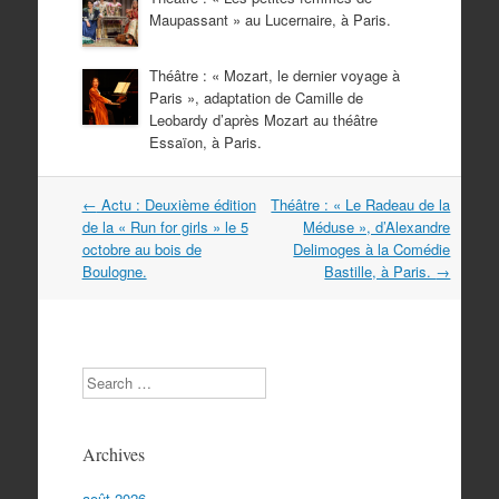
Maupassant » au Lucernaire, à Paris.
Théâtre : « Mozart, le dernier voyage à
Paris », adaptation de Camille de
Leobardy d’après Mozart au théâtre
Essaïon, à Paris.
Navigation
←
Actu : Deuxième édition
Théâtre : « Le Radeau de la
dans
de la « Run for girls » le 5
Méduse », d’Alexandre
les
octobre au bois de
Delimoges à la Comédie
articles
Boulogne.
Bastille, à Paris.
→
Search
Archives
août 2026