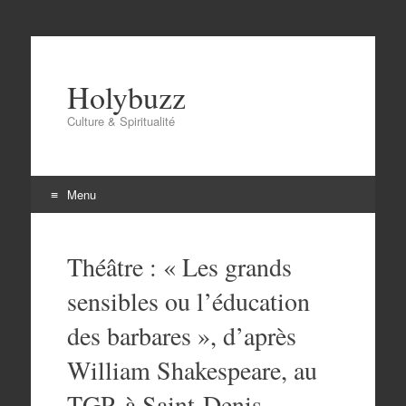
Holybuzz
Culture & Spiritualité
Menu
Aller
au
Théâtre : « Les grands
contenu
sensibles ou l’éducation
des barbares », d’après
William Shakespeare, au
TGP, à Saint-Denis.