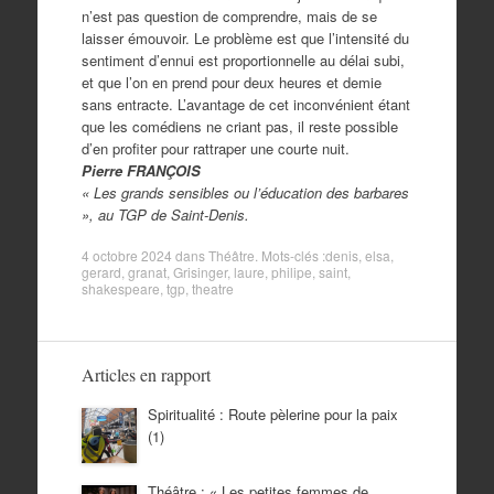
n’est pas question de comprendre, mais de se
laisser émouvoir. Le problème est que l’intensité du
sentiment d’ennui est proportionnelle au délai subi,
et que l’on en prend pour deux heures et demie
sans entracte. L’avantage de cet inconvénient étant
que les comédiens ne criant pas, il reste possible
d’en profiter pour rattraper une courte nuit.
Pierre FRANÇOIS
« Les grands sensibles ou l’éducation des barbares
», au TGP de Saint-Denis.
4 octobre 2024
dans
Théâtre
. Mots-clés :
denis
,
elsa
,
gerard
,
granat
,
Grisinger
,
laure
,
philipe
,
saint
,
shakespeare
,
tgp
,
theatre
Articles en rapport
Spiritualité : Route pèlerine pour la paix
(1)
Théâtre : « Les petites femmes de