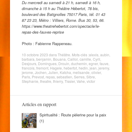
Du mercredi au samedi à 21 h, samedi à 16 h,
dimanche à 15 h au Théâtre Hébertot, 78 bis,
boulevard des Batignolles 75017 Paris, tél. 01 43
87 23 23, Métro : Villiers, Rome. Bus 30, 53, 66.
https://www.theatrehebertot.com/spectacle/le-
repas-des-fauves-reprise
Photo : Fabienne Rappeneau.
10 octobre 2023
dans
Théâtre
. Mots-clés :
alexis
,
aubin
,
barbara
,
benjamin
,
Bouana
,
Caillol
,
camille
,
Cyril
,
Desjours
,
Domingues
,
Drouin
,
duchemin
,
egner
,
fauve
,
francois
,
fremont
,
Hagele
,
hebertot
,
hedin
,
jean
,
jeremy
,
jerome
,
Jochen
,
Julien
,
Katcha
,
melisande
,
olivier
,
Paris
,
Prevost
,
repas
,
sebastien
,
Serres
,
Sibre
,
Stephanie
,
theatre
,
thierry
,
Tissier
,
Vahe
,
victor
Articles en rapport
Spiritualité : Route pèlerine pour la paix
(1)