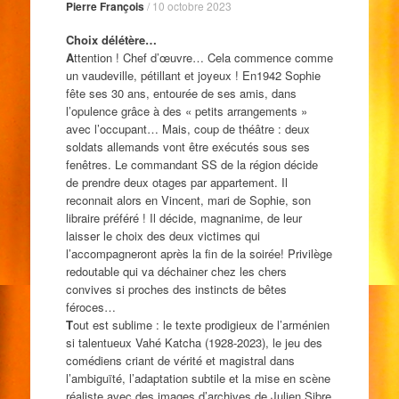
Pierre François
/
10 octobre 2023
Choix délétère…
A
ttention ! Chef d’œuvre… Cela commence comme
un vaudeville, pétillant et joyeux ! En1942 Sophie
fête ses 30 ans, entourée de ses amis, dans
l’opulence grâce à des « petits arrangements »
avec l’occupant… Mais, coup de théâtre : deux
soldats allemands vont être exécutés sous ses
fenêtres. Le commandant SS de la région décide
de prendre deux otages par appartement. Il
reconnait alors en Vincent, mari de Sophie, son
libraire préféré ! Il décide, magnanime, de leur
laisser le choix des deux victimes qui
l’accompagneront après la fin de la soirée! Privilège
redoutable qui va déchainer chez les chers
convives si proches des instincts de bêtes
féroces…
T
out est sublime : le texte prodigieux de l’arménien
si talentueux Vahé Katcha (1928-2023), le jeu des
comédiens criant de vérité et magistral dans
l’ambiguïté, l’adaptation subtile et la mise en scène
réaliste avec des images d’archives de Julien Sibre