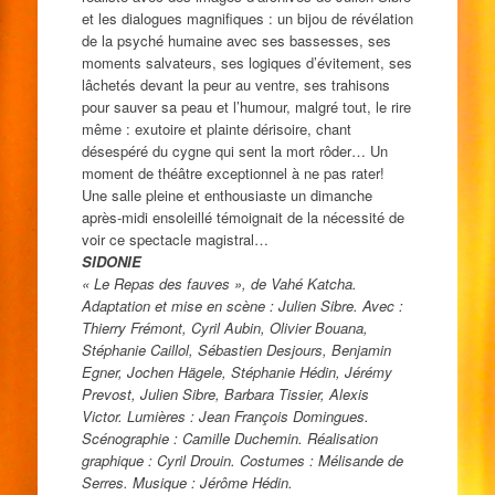
et les dialogues magnifiques : un bijou de révélation
de la psyché humaine avec ses bassesses, ses
moments salvateurs, ses logiques d’évitement, ses
lâchetés devant la peur au ventre, ses trahisons
pour sauver sa peau et l’humour, malgré tout, le rire
même : exutoire et plainte dérisoire, chant
désespéré du cygne qui sent la mort rôder… Un
moment de théâtre exceptionnel à ne pas rater!
Une salle pleine et enthousiaste un dimanche
après-midi ensoleillé témoignait de la nécessité de
voir ce spectacle magistral…
SIDONIE
« Le Repas des fauves », de Vahé Katcha.
Adaptation et mise en scène : Julien Sibre. Avec :
Thierry Frémont, Cyril Aubin, Olivier Bouana,
Stéphanie Caillol, Sébastien Desjours, Benjamin
Egner, Jochen Hägele, Stéphanie Hédin, Jérémy
Prevost, Julien Sibre, Barbara Tissier, Alexis
Victor. Lumières : Jean François Domingues.
Scénographie : Camille Duchemin. Réalisation
graphique : Cyril Drouin. Costumes : Mélisande de
Serres. Musique : Jérôme Hédin.