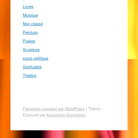
Livres
Musique
Non classé
Peinture
Poésie
Sculpture
socio politique
Spiritualité
Théâtre
Fièrement propulsé par WordPress
|
Thème :
Expound par
Konstantin Kovshenin