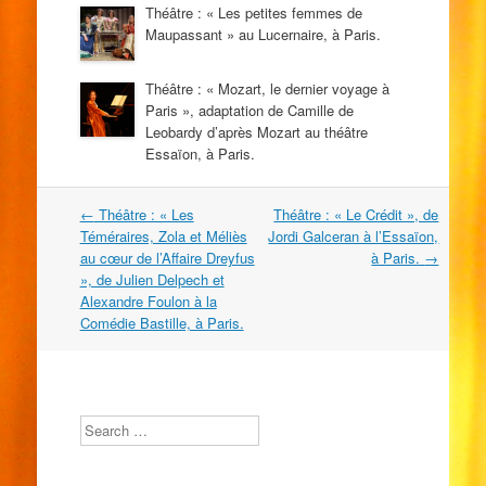
Théâtre : « Les petites femmes de
Maupassant » au Lucernaire, à Paris.
Théâtre : « Mozart, le dernier voyage à
Paris », adaptation de Camille de
Leobardy d’après Mozart au théâtre
Essaïon, à Paris.
Navigation
←
Théâtre : « Les
Théâtre : « Le Crédit », de
dans
Téméraires, Zola et Méliès
Jordi Galceran à l’Essaïon,
les
au cœur de l’Affaire Dreyfus
à Paris.
→
articles
», de Julien Delpech et
Alexandre Foulon à la
Comédie Bastille, à Paris.
Search