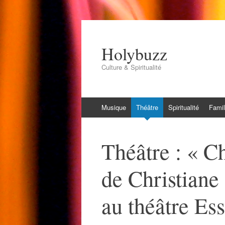
Holybuzz
Culture & Spiritualité
Aller
Musique
Théâtre
Spiritualité
Famil
au
contenu
Théâtre : « Ch
de Christiane
au théâtre Ess