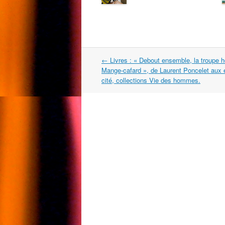
Navigation
←
Livres : « Debout ensemble, la troupe 
dans
Mange-cafard », de Laurent Poncelet aux é
les
cité, collections Vie des hommes.
articles