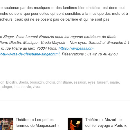
ive soutenue par des musiques et des lumières bien choisies, est donc tout
erche de sens que pour celles qui sont sensibles à la musique des mots et à
ercheurs, ceux qui ne se posent pas de barrière et qui ne sont pas
iane Singer. Avec Laurent Brouazin sous les regards extérieurs de Marie
Pierre Blostin. Musique : Breda Mayock – New eyes. Samedi et dimanche à 1
6, rue Pierre au lard, 75004 Paris.
https://www.essaion-
-tu-vivras-de-christiane-singer.html
. Réservations : 01 42 78 46 42 ou
son
,
Blostin
,
Breda
,
brouazin
,
choisi
,
christiane
,
essaion
,
eyes
,
laurent
,
marie
,
x
,
singer
,
theatre
,
vie
,
vivra
Théâtre : « Les petites
Théâtre : « Mozart, le
femmes de Maupassant »
dernier voyage à Paris »,