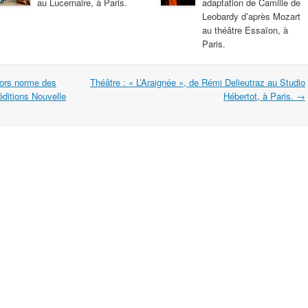
au Lucernaire, à Paris.
adaptation de Camille de
Leobardy d’après Mozart
au théâtre Essaïon, à
Paris.
hors norme des
Théâtre : « L’Araignée », de Rémi Delieutraz au Studio
ditions Nouvelle
Hébertot, à Paris.
→