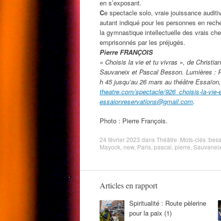
en s’exposant.
C
e spectacle solo, vraie jouissance audit
autant indiqué pour les personnes en rech
la gymnastique intellectuelle des vrais ch
emprisonnés par les préjugés.
Pierre FRANÇOIS
« Choisis la vie et tu vivras », de Christ
Sauvaneix et Pascal Besson. Lumières : 
h 45 jusqu’au 26 mars au théâtre Essaïon, 
theatre.com/spectacle/926_choisis-la-vie-et
essaionreservations@gmail.com
.
Photo : Pierre François.
24 février 2023
dans
Théâtre
. Mots-clés :
bes
Mayock
,
new
,
Paris
,
pascal
,
pierre
,
Sauvanei
Articles en rapport
Spiritualité : Route pèlerine
pour la paix (1)