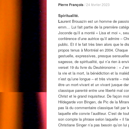
Pierre François
/
24 février 2023
Spiritualité.
L
aurent Brouazin est un homme de passi
emm… Lui fait partie de la première catégor
Joconde qu’il a monté « Lisa et moi », seu
conférence d’une autrice qu’il admire – Chri
public. Et il le fait très bien alors que le 
propos tenus à Montréal en 2004. Chaque mo
gestuelle, expressives, presque sensuelle
sagesse, de spiritualité, qui n’a rien à env
verset 19 du livre du Deutéronome : « J’en p
la vie et la mort, la bénédiction et la maléd
n’est qu’une longue – et très vivante – mé
être un mort-vivant et un vivant jusque da
classique parenté entre une liberté mal co
Christ et le grand inquisiteur. De façon mo
Hildegarde von Bingen, de Pic de la Mirand
pas là du commentaire classique fait par le
laquelle elle convie l’auditeur. C’est de tou
son compte la phrase selon laquelle « il fa
Christiane Singer n’a pas besoin qu’on lui p