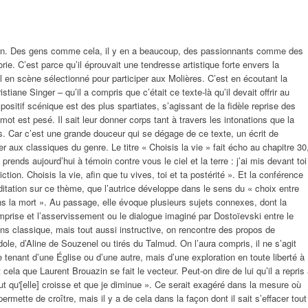
on. Des gens comme cela, il y en a beaucoup, des passionnants comme des
ie. C’est parce qu’il éprouvait une tendresse artistique forte envers la
l en scène sélectionné pour participer aux Molières. C’est en écoutant la
stiane Singer – qu’il a compris que c’était ce texte-là qu’il devait offrir au
dispositif scénique est des plus spartiates, s’agissant de la fidèle reprise des
t est pesé. Il sait leur donner corps tant à travers les intonations que la
s. Car c’est une grande douceur qui se dégage de ce texte, un écrit de
ier aux classiques du genre. Le titre « Choisis la vie » fait écho au chapitre 30
rends aujourd’hui à témoin contre vous le ciel et la terre : j’ai mis devant toi
iction. Choisis la vie, afin que tu vives, toi et ta postérité ». Et la conférence
ditation sur ce thème, que l’autrice développe dans le sens du « choix entre
ns la mort ». Au passage, elle évoque plusieurs sujets connexes, dont la
mprise et l’asservissement ou le dialogue imaginé par Dostoïevski entre le
ins classique, mais tout aussi instructive, on rencontre des propos de
ole, d’Aline de Souzenel ou tirés du Talmud. On l’aura compris, il ne s’agit
 tenant d’une Église ou d’une autre, mais d’une exploration en toute liberté à
t cela que Laurent Brouazin se fait le vecteur. Peut-on dire de lui qu’il a repris
ut qu'[elle] croisse et que je diminue ». Ce serait exagéré dans la mesure où
ermette de croître, mais il y a de cela dans la façon dont il sait s’effacer tout