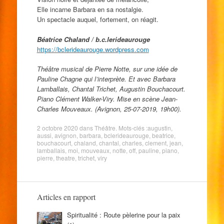
Elle incarne Barbara en sa nostalgie.
Un spectacle auquel, fortement, on réagit.
Béatrice Chaland / b.c.lerideaurouge
https://bclerideaurouge.wordpress.com
Théâtre musical de Pierre Notte, sur une idée de
Pauline Chagne qui l’interprète. Et avec Barbara
Lamballais, Chantal Trichet, Augustin Bouchacourt.
Piano Clément Walker-Viry. Mise en scène Jean-
Charles Mouveaux. (Avignon, 25-07-2019, 19h00).
2 octobre 2020
dans
Théâtre
. Mots-clés :
augustin
,
aussi
,
avignon
,
barbara
,
bclerideaurouge
,
beatrice
,
bouchacourt
,
chaland
,
chantal
,
charles
,
clement
,
jean
,
lamballais
,
moi
,
mouveaux
,
notte
,
off
,
pauline
,
piano
,
pierre
,
theatre
,
trichet
,
viry
Articles en rapport
Spiritualité : Route pèlerine pour la paix