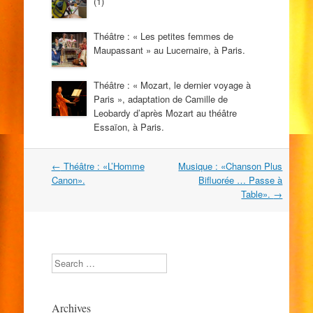
(1)
Théâtre : « Les petites femmes de
Maupassant » au Lucernaire, à Paris.
Théâtre : « Mozart, le dernier voyage à
Paris », adaptation de Camille de
Leobardy d’après Mozart au théâtre
Essaïon, à Paris.
Navigation
←
Théâtre : «L’Homme
Musique : «Chanson Plus
dans
Canon».
Bifluorée … Passe à
les
Table».
→
articles
Search
Archives