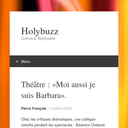
Holybuzz
Culture & Spiritualité
Menu
Aller
au
Théâtre : «Moi aussi je
contenu
suis Barbara».
Pierre François
/
2 octobre 2020
Chez les critiques dramatiques, une collègue
versifie pendant les spectacles : Béatrice Chaland.