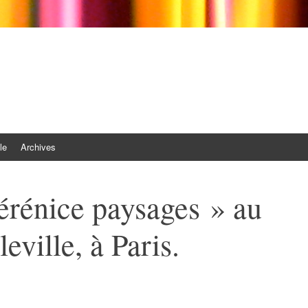
le
Archives
érénice paysages » au
eville, à Paris.