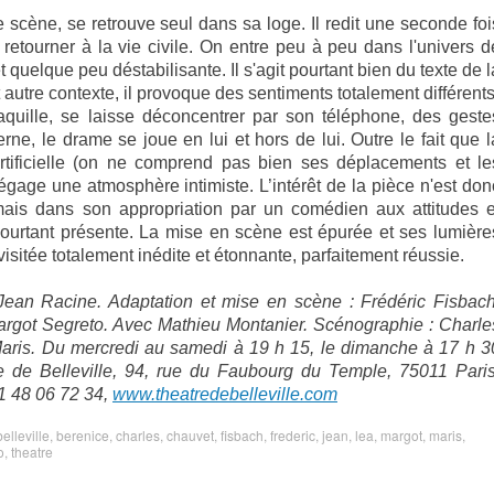
e scène, se retrouve seul dans sa loge. Il redit une seconde foi
à retourner à la vie civile. On entre peu à peu dans l'univers d
quelque peu déstabilisante. Il s'agit pourtant bien du texte de l
autre contexte, il provoque des sentiments totalement différents
uille, se laisse déconcentrer par son téléphone, des geste
ne, le drame se joue en lui et hors de lui. Outre le fait que l
ificielle (on ne comprend pas bien ses déplacements et le
gage une atmosphère intimiste. L’intérêt de la pièce n'est don
mais dans son appropriation par un comédien aux attitudes e
pourtant présente. La mise en scène est épurée et ses lumière
visitée totalement inédite et étonnante, parfaitement réussie.
Jean Racine. Adaptation et mise en scène : Frédéric Fisbach
argot Segreto. Avec Mathieu Montanier. Scénographie : Charle
Maris. Du mercredi au samedi à 19 h 15, le dimanche à 17 h 3
 de Belleville, 94, rue du Faubourg du Temple, 75011 Paris
01 48 06 72 34,
www.theatredebelleville.com
belleville
,
berenice
,
charles
,
chauvet
,
fisbach
,
frederic
,
jean
,
lea
,
margot
,
maris
,
o
,
theatre