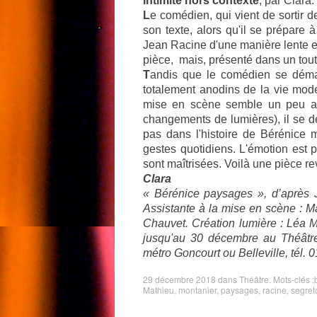
Intimité hors contexte
, par Clara.
L
e comédien, qui vient de sortir d
son texte, alors qu'il se prépare 
Jean Racine d'une manière lente et 
pièce, mais, présenté dans un tout 
T
andis que le comédien se démaq
totalement anodins de la vie moder
mise en scène semble un peu art
changements de lumières), il se dé
pas dans l'histoire de Bérénice 
gestes quotidiens. L'émotion est 
sont maîtrisées. Voilà une pièce re
Clara
« Bérénice paysages », d’après 
Assistante à la mise en scène : M
Chauvet. Création lumière : Léa 
jusqu'au 30 décembre au Théâtre
métro Goncourt ou Belleville, tél. 
29 décembre 2018
dans
Théâtre
. Mots-clés :
Mathieu
,
montanier
,
paysages
,
racine
,
segret