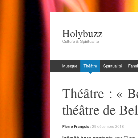
Holybuzz
Culture & Spiritualité
Aller
Musique
Théâtre
Spiritualité
Famil
au
contenu
Théâtre : « B
théâtre de Bell
Pierre François
/
29 décembre 2018