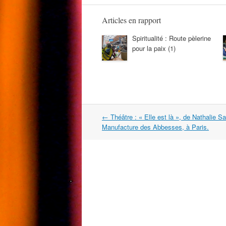
Articles en rapport
Spiritualité : Route pèlerine
pour la paix (1)
Navigation
←
Théâtre : « Elle est là », de Nathalie Sa
dans
Manufacture des Abbesses, à Paris.
les
articles