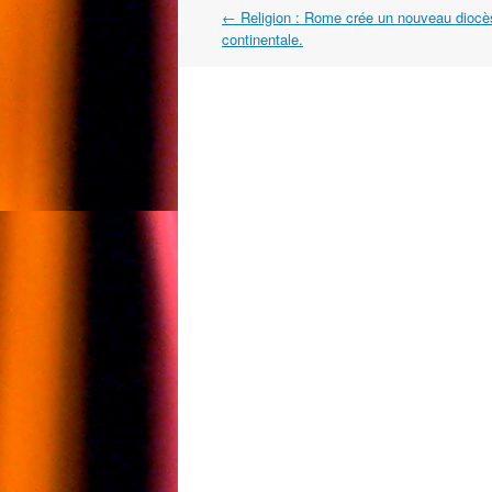
Navigation
←
Religion : Rome crée un nouveau diocè
dans
continentale.
les
articles