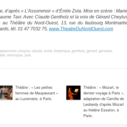
e, d’après « L’Assommoir » d’Émile Zola. Mise en scène : Marie
aume Tavi. Avec Claude Gentholz et la voix de Gérard Cheylus
e au Théâtre du Nord-Ouest, 13, rue du faubourg Montmartre
rds, tél. 01 47 7032 75,
www.TheatreDuNordOuest.com
assommoir
,
cheylus
,
claude
,
emile
,
frederique
,
gentholz
,
gerard
,
gervaise
,
atre
,
veronique
,
zola
Théâtre : « Les petites
Théâtre : « Mozart, le
femmes de Maupassant »
dernier voyage à Paris »,
au Lucernaire, à Paris.
adaptation de Camille de
Leobardy d’après Mozart
au théâtre Essaïon, à
Paris.