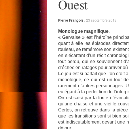
Ouest
Pierre François
/
23 septembre 2018
Monologue magnifique
.
« G
ervaise » est l’héroïne princ
quant à elle les épisodes directem
rouleau, se remémore son existenc
en s’écartant d’un récit chronolog
tout perdu, qui se souviennent d’
d’échec en ratages pour arriver où 
L
e jeu est si parfait que l’on croi
monologue, ce qui est un tour d
rarement d’autres personnages. Une
eu égard à la perfection de l’interpr
O
n est saisi par la force d’évoca
qu’une chaise et une vieille couve
Certes, on retrouve dans la pièce
que les transitions sont si bien so
est indiscutablement devant une n
détour.