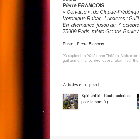
Pierre FRANÇOIS
« Gervaise », de Claude-Frédériqu
Véronique Raban. Lumières : Guill
En alternance jusqu’au 7 octobr
75009 Paris, métro Grands-Bouleva
Photo : Pierre Francois.
23 septembre 2018
dans
Théâtre
. Mots-clés :
guillaume
,
marie
,
nord
,
ouest
,
raban
,
tavi
,
the
Articles en rapport
Spiritualité : Route pèlerine
pour la paix (1)