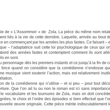
ipale de « L’Assommoir » de Zola. La pièce du même nom relat
ent liés à la vie de cette dernière. Laquelle, arrivée au bout d
e en commençant par les années les plus fastes. Ce faisant – e
ique – l’adaptatrice suit cette loi psychologique de ceux qui on
abord des années fastes et contemplent comment ils sont allé
ils en sont.
t au personnage dès les premiers instants et ce jusqu’à la fin de c
e force quand on considère que la comédienne n’endosse qu
 musique vient soutenir l’action, mais est relativement inutil
étation.
tion de la comédienne qui n’utilise – et si peu – pour tout déco
rture. Que l’on ait lu ou non le roman est ici sans importance
 le vocabulaire et les tournures de Zola, mais on doit concéde
ignées, le choix et l’ordre des épisodes si bien effectué que l’o
ouvelle œuvre originale. Cette pièce mérite indiscutablement l