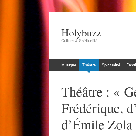
Holybuzz
Culture & Spiritualité
Aller
Musique
Théâtre
Spiritualité
Famil
au
contenu
Théâtre : « G
Frédérique, 
d’Émile Zola 