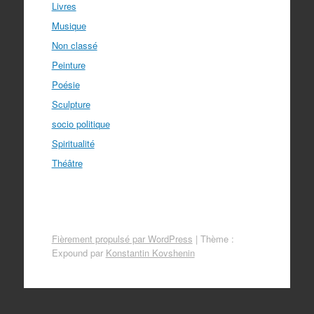
Livres
Musique
Non classé
Peinture
Poésie
Sculpture
socio politique
Spiritualité
Théâtre
Fièrement propulsé par WordPress
|
Thème :
Expound par
Konstantin Kovshenin