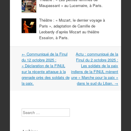
Maupassant » au Lucernaire, à Paris.
Théâtre : « Mozart, le dernier voyage à
Paris », adaptation de Camille de
Leobardy d’après Mozart au théâtre
Essaïon, à Paris.
Navigation
←
Communiqué de la Finul
Actu : communiqué de la
dans
du 12 octobre 2025 :
Finul du 2 octobre 2025 :
les
« Déclaration de la FINUL
Les soldats de la paix
articles
sur la récente attaque à la
indiens de la FINUL mènent
grenade près des soldats de
une « Marche pour la paix »
la paix.
dans le sud du Liban.
→
Search