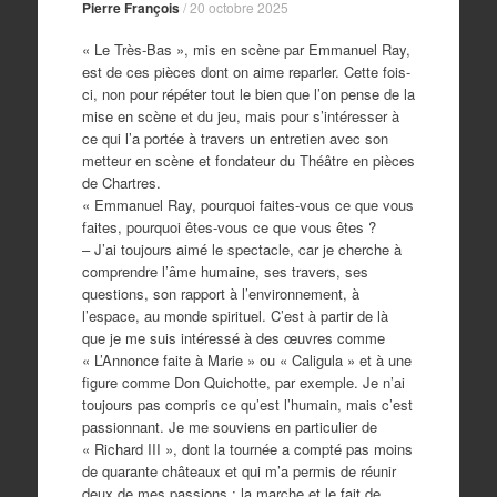
Pierre François
/
20 octobre 2025
« Le Très-Bas », mis en scène par Emmanuel Ray,
est de ces pièces dont on aime reparler. Cette fois-
ci, non pour répéter tout le bien que l’on pense de la
mise en scène et du jeu, mais pour s’intéresser à
ce qui l’a portée à travers un entretien avec son
metteur en scène et fondateur du Théâtre en pièces
de Chartres.
« Emmanuel Ray, pourquoi faites-vous ce que vous
faites, pourquoi êtes-vous ce que vous êtes ?
– J’ai toujours aimé le spectacle, car je cherche à
comprendre l’âme humaine, ses travers, ses
questions, son rapport à l’environnement, à
l’espace, au monde spirituel. C’est à partir de là
que je me suis intéressé à des œuvres comme
« L’Annonce faite à Marie » ou « Caligula » et à une
figure comme Don Quichotte, par exemple. Je n’ai
toujours pas compris ce qu’est l’humain, mais c’est
passionnant. Je me souviens en particulier de
« Richard III », dont la tournée a compté pas moins
de quarante châteaux et qui m’a permis de réunir
deux de mes passions : la marche et le fait de