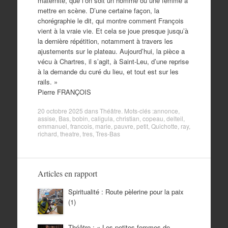
maternité, que l’on soit un homme ou une femme à
mettre en scène. D’une certaine façon, la
chorégraphie le dit, qui montre comment François
vient à la vraie vie. Et cela se joue presque jusqu’à
la dernière répétition, notamment à travers les
ajustements sur le plateau. Aujourd’hui, la pièce a
vécu à Chartres, il s’agit, à Saint-Leu, d’une reprise
à la demande du curé du lieu, et tout est sur les
rails. »
Pierre FRANÇOIS
20 octobre 2025
dans
Théâtre
. Mots-clés :
annonce
,
assise
,
Bas
,
bobin
,
caligula
,
christian
,
copeau
,
delteil
,
emmanuel
,
francois
,
marie
,
pauvre
,
petit
,
Quichotte
,
ray
,
richard
,
theatre
,
tres
,
Tres-Bas
Articles en rapport
Spiritualité : Route pèlerine pour la paix
(1)
Théâtre : « Les petites femmes de