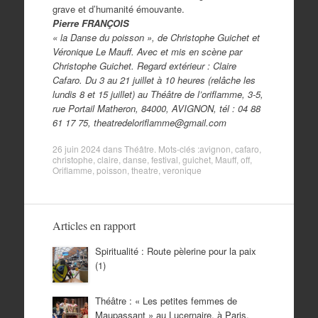
grave et d’humanité émouvante.
Pierre FRANÇOIS
« la Danse du poisson », de Christophe Guichet et
Véronique Le Mauff. Avec et mis en scène par
Christophe Guichet. Regard extérieur : Claire
Cafaro. Du 3 au 21 juillet à 10 heures (relâche les
lundis 8 et 15 juillet) au Théâtre de l’oriflamme, 3-5,
rue Portail Matheron, 84000, AVIGNON, tél : 04 88
61 17 75, theatredeloriflamme@gmail.com
26 juin 2024
dans
Théâtre
. Mots-clés :
avignon
,
cafaro
,
christophe
,
claire
,
danse
,
festival
,
guichet
,
Mauff
,
off
,
Oriflamme
,
poisson
,
theatre
,
veronique
Articles en rapport
Spiritualité : Route pèlerine pour la paix
(1)
Théâtre : « Les petites femmes de
Maupassant » au Lucernaire, à Paris.