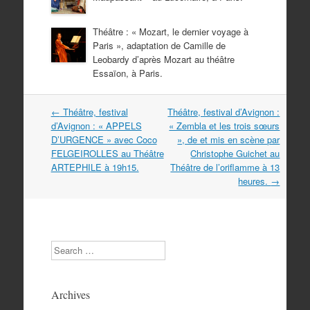
Théâtre : « Mozart, le dernier voyage à
Paris », adaptation de Camille de
Leobardy d’après Mozart au théâtre
Essaïon, à Paris.
Navigation
←
Théâtre, festival
Théâtre, festival d’Avignon :
dans
d’Avignon : « APPELS
« Zembla et les trois sœurs
les
D’URGENCE » avec Coco
», de et mis en scène par
articles
FELGEIROLLES au Théâtre
Christophe Guichet au
ARTEPHILE à 19h15.
Théâtre de l’oriflamme à 13
heures.
→
Search
Archives