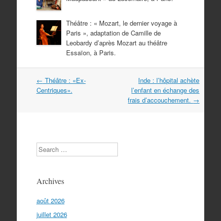
Théâtre : « Mozart, le dernier voyage à
Paris », adaptation de Camille de
Leobardy d’après Mozart au théâtre
Essaïon, à Paris.
Navigation
←
Théâtre : «Ex-
Inde : l’hôpital achète
dans
Centriques».
l’enfant en échange des
les
frais d’accouchement.
→
articles
Search
Archives
août 2026
juillet 2026