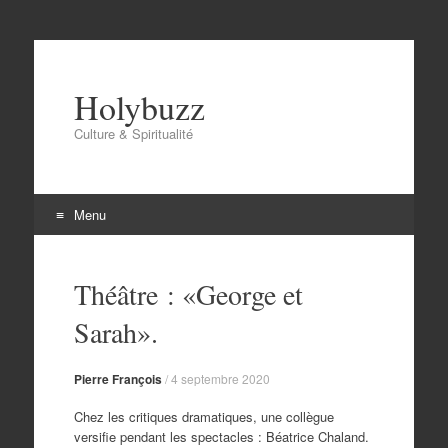
Holybuzz
Culture & Spiritualité
Menu
Aller
au
Théâtre : «George et
contenu
Sarah».
Pierre François
/
4 septembre 2020
Chez les critiques dramatiques, une collègue
versifie pendant les spectacles : Béatrice Chaland.