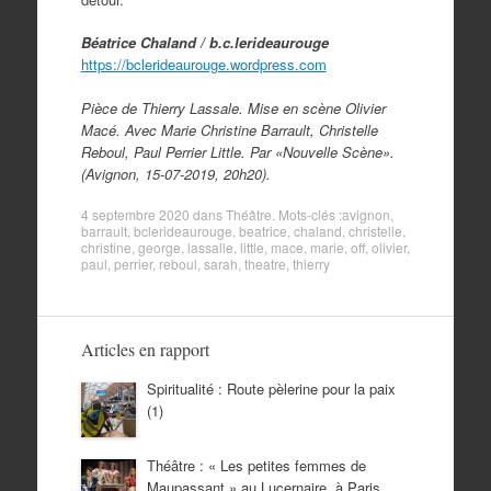
Béatrice Chaland / b.c.lerideaurouge
https://bclerideaurouge.wordpress.com
Pièce de Thierry Lassale. Mise en scène Olivier
Macé. Avec Marie Christine Barrault, Christelle
Reboul, Paul Perrier Little. Par «Nouvelle Scène».
(Avignon, 15-07-2019, 20h20).
4 septembre 2020
dans
Théâtre
. Mots-clés :
avignon
,
barrault
,
bclerideaurouge
,
beatrice
,
chaland
,
christelle
,
christine
,
george
,
lassalle
,
little
,
mace
,
marie
,
off
,
olivier
,
paul
,
perrier
,
reboul
,
sarah
,
theatre
,
thierry
Articles en rapport
Spiritualité : Route pèlerine pour la paix
(1)
Théâtre : « Les petites femmes de
Maupassant » au Lucernaire, à Paris.