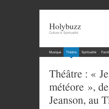
Holybuzz
Culture & Spiritualité
Aller
Musique
Théâtre
Spiritualité
Famil
au
contenu
Théâtre : « Je
météore », de
Jeanson, au Th