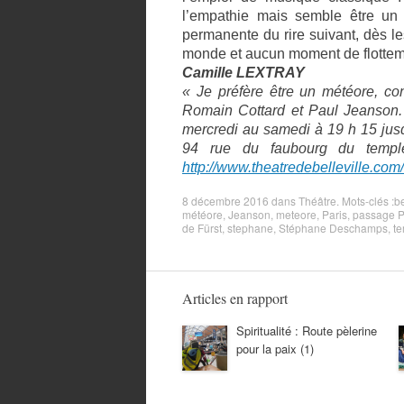
l’empathie mais semble être un 
permanente du rire suivant, dès le
monde et aucun moment de flotteme
Camille LEXTRAY
« Je préfère être un météore, co
Romain Cottard et Paul Jeanson
mercredi au samedi à 19 h 15 jus
94 rue du faubourg du temple
http://www.theatredebelleville.com
8 décembre 2016
dans
Théâtre
. Mots-clés :
be
météore
,
Jeanson
,
meteore
,
Paris
,
passage P
de Fürst
,
stephane
,
Stéphane Deschamps
,
t
Articles en rapport
Spiritualité : Route pèlerine
pour la paix (1)