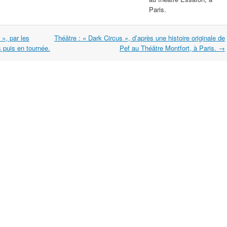
Paris.
», par les
Théâtre : « Dark Circus », d’après une histoire originale de
 puis en tournée.
Pef au Théâtre Montfort, à Paris.
→