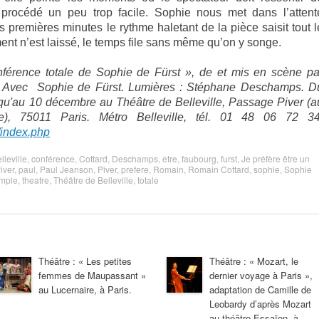
procédé un peu trop facile. Sophie nous met dans l’attent
s premières minutes le rythme haletant de la pièce saisit tout l
nt n’est laissé, le temps file sans même qu’on y songe.
nférence totale de Sophie de Fürst », de et mis en scène pa
. Avec Sophie de Fürst. Lumières : Stéphane Deschamps. D
qu'au 10 décembre au Théâtre de Belleville, Passage Piver (a
), 75011 Paris. Métro Belleville, tél. 01 48 06 72 34
/index.php
lleville
,
conférence
,
Cottard
,
Deschamps
,
etre
,
faubourg
,
furst
,
Je préfère être un
iver
,
paul
,
Paul Jeanson
,
Piver
,
prefere
,
Romain
,
Romain Cottard
,
sophie
,
Sophie
emple
,
theatre
,
Théâtre de Belleville
,
totale
Théâtre : « Les petites
Théâtre : « Mozart, le
femmes de Maupassant »
dernier voyage à Paris »,
au Lucernaire, à Paris.
adaptation de Camille de
Leobardy d’après Mozart
au théâtre Essaïon, à