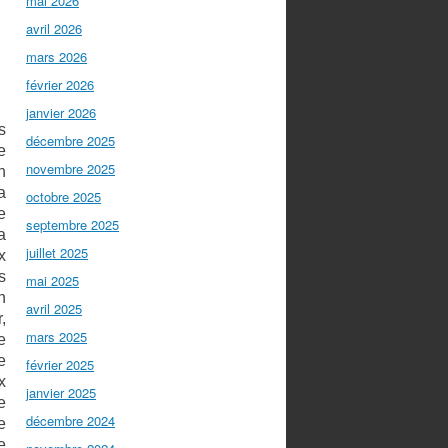
mai 2026
avril 2026
mars 2026
février 2026
janvier 2026
s
décembre 2025
e
novembre 2025
n
a
octobre 2025
e
septembre 2025
a
juillet 2025
x
s
mai 2025
n
avril 2025
,
mars 2025
e
e
février 2025
x
janvier 2025
e
décembre 2024
e
e