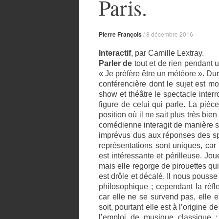
Paris.
Pierre François
/
8 décembre 2016
Interactif
, par Camille Lextray.
Parler de
tout et de rien pendant 
« Je préfère être un météore ». Du
conférencière dont le sujet est mo
show et théâtre le spectacle interr
figure de celui qui parle. La pièc
position où il ne sait plus très bi
comédienne interagit de manière sp
imprévus dus aux réponses des spec
représentations sont uniques, car 
est intéressante et périlleuse. Jo
mais elle regorge de pirouettes qui
est drôle et décalé. Il nous pousse
philosophique ; cependant la réf
car elle ne se survend pas, elle 
soit, pourtant elle est à l’origine 
l’emploi de musique classique :