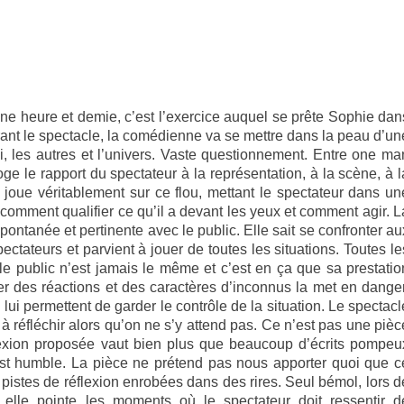
une heure et demie, c’est l’exercice auquel se prête Sophie dan
rant le spectacle, la comédienne va se mettre dans la peau d’un
i, les autres et l’univers. Vaste questionnement. Entre one ma
oge le rapport du spectateur à la représentation, à la scène, à l
e joue véritablement sur ce flou, mettant le spectateur dans un
en comment qualifier ce qu’il a devant les yeux et comment agir. L
ontanée et pertinente avec le public. Elle sait se confronter au
tateurs et parvient à jouer de toutes les situations. Toutes le
le public n’est jamais le même et c’est en ça que sa prestatio
uer des réactions et des caractères d’inconnus la met en danger
 lui permettent de garder le contrôle de la situation. Le spectacl
 à réfléchir alors qu’on ne s’y attend pas. Ce n’est pas une pièc
lexion proposée vaut bien plus que beaucoup d’écrits pompeu
est humble. La pièce ne prétend pas nous apporter quoi que c
de pistes de réflexion enrobées dans des rires. Seul bémol, lors d
 elle pointe les moments où le spectateur doit ressentir d