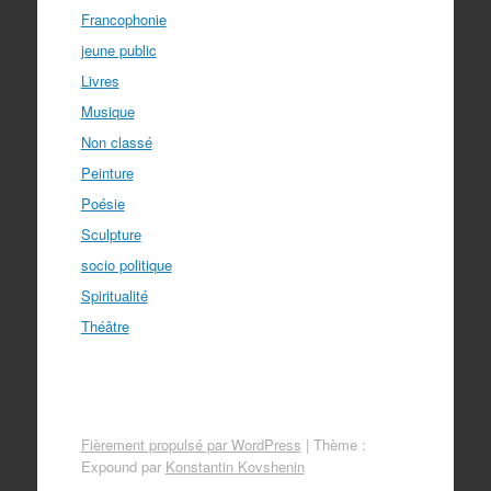
Francophonie
jeune public
Livres
Musique
Non classé
Peinture
Poésie
Sculpture
socio politique
Spiritualité
Théâtre
Fièrement propulsé par WordPress
|
Thème :
Expound par
Konstantin Kovshenin