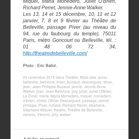
Miquel, Maria Monedero, Juliet O'Brien,
Richard Perret, Jennie-Anne Walker.
Les 13, 14 et 15 décembre, 10, 11 et 12
janvier, 7, 8 et 9 février au Théâtre de
Belleville, passage Piver (au niveau du
94, rue du faubourg du temple), 75011
Paris, métro Goncourt ou Belleville, tél. :
01 48 06 72 34,
http://theatredebelleville.com/
Photo : Eric Ballot.
24 novembre 2015
dans
Théâtre
. Mots-clés :
anne
,
belleville
,
bellviure
,
brien
,
buzaud
,
descargues
,
diner
,
jean
,
Jean-Philippe Buzaud
,
jennie
,
Jennie-Anne
Walker
,
joan
,
Joan Bellviure
,
joly
,
juliet
,
Juliet O'Brien
,
Le Dîner
,
maria
,
Maria Monedero
,
miquel
,
monedero
,
o'brien
,
olivier
,
Olivier Descargues
,
passage
,
perret
,
philippe
,
Piver
,
richard
,
Richard Perret
,
stephane
,
Stéphane Miquel
,
theatre
,
Théâtre de Belleville
,
veronic
,
Véronic Joly
,
walker
Articles en rapport