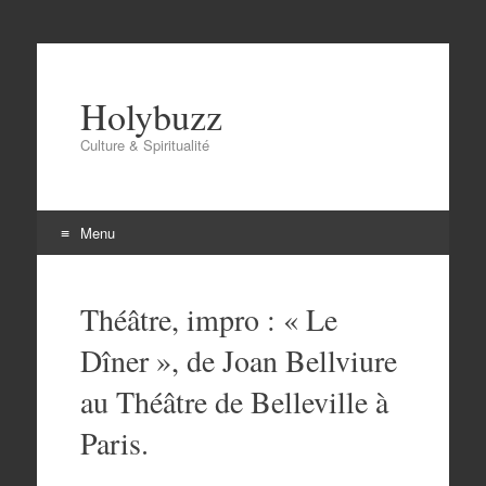
Holybuzz
Culture & Spiritualité
Menu
Aller
au
Théâtre, impro : « Le
contenu
Dîner », de Joan Bellviure
au Théâtre de Belleville à
Paris.