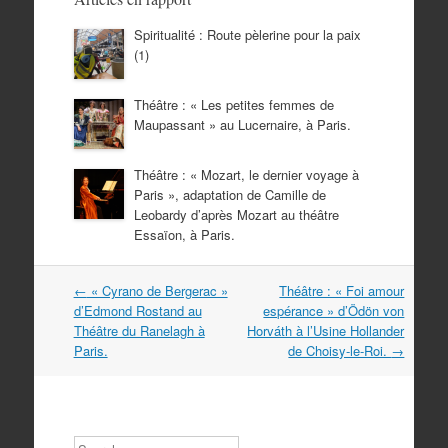
Spiritualité : Route pèlerine pour la paix
(1)
Théâtre : « Les petites femmes de
Maupassant » au Lucernaire, à Paris.
Théâtre : « Mozart, le dernier voyage à
Paris », adaptation de Camille de
Leobardy d’après Mozart au théâtre
Essaïon, à Paris.
Navigation
←
« Cyrano de Bergerac »
Théâtre : « Foi amour
dans
d’Edmond Rostand au
espérance » d’Ödön von
les
Théâtre du Ranelagh à
Horváth à l’Usine Hollander
articles
Paris.
de Choisy-le-Roi.
→
Search