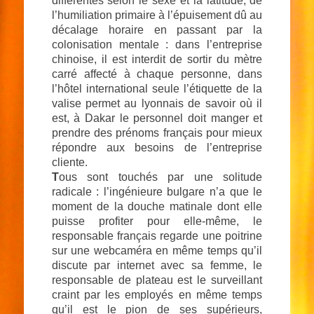
différentes selon le sexe et la latitude, de
l’humiliation primaire à l’épuisement dû au
décalage horaire en passant par la
colonisation mentale : dans l’entreprise
chinoise, il est interdit de sortir du mètre
carré affecté à chaque personne, dans
l’hôtel international seule l’étiquette de la
valise permet au lyonnais de savoir où il
est, à Dakar le personnel doit manger et
prendre des prénoms français pour mieux
répondre aux besoins de l’entreprise
cliente.
T
ous sont touchés par une solitude
radicale : l’ingénieure bulgare n’a que le
moment de la douche matinale dont elle
puisse profiter pour elle-même, le
responsable français regarde une poitrine
sur une webcaméra en même temps qu’il
discute par internet avec sa femme, le
responsable de plateau est le surveillant
craint par les employés en même temps
qu’il est le pion de ses supérieurs,