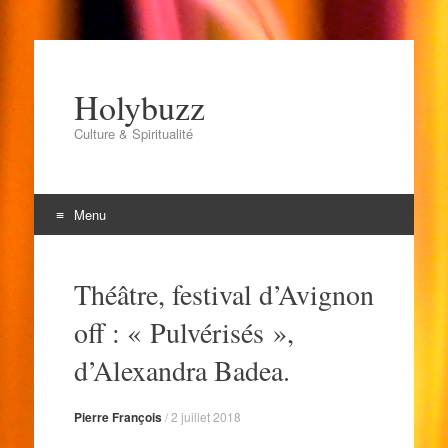
Holybuzz
Culture & Spiritualité
Menu
Aller
au
Théâtre, festival d’Avignon
contenu
off : « Pulvérisés »,
d’Alexandra Badea.
Pierre François
/
2 juillet 2018