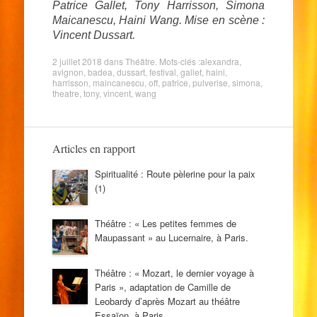
Patrice Gallet, Tony Harrisson, Simona
Maicanescu, Haini Wang. Mise en scène :
Vincent Dussart.
2 juillet 2018
dans
Théâtre
. Mots-clés :
alexandra
,
avignon
,
badea
,
dussart
,
festival
,
gallet
,
haini
,
harrisson
,
maincanescu
,
off
,
patrice
,
pulverise
,
simona
,
theatre
,
tony
,
vincent
,
wang
Articles en rapport
Spiritualité : Route pèlerine pour la paix
(1)
Théâtre : « Les petites femmes de
Maupassant » au Lucernaire, à Paris.
Théâtre : « Mozart, le dernier voyage à
Paris », adaptation de Camille de
Leobardy d’après Mozart au théâtre
Essaïon, à Paris.