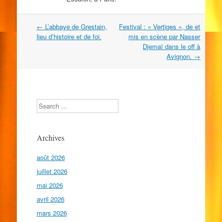
Navigation
←
L’abbaye de Grestain,
Festival : « Vertiges », de et
dans
lieu d’histoire et de foi.
mis en scène par Nasser
les
Djemaï dans le off à
articles
Avignon.
→
Search
Archives
août 2026
juillet 2026
mai 2026
avril 2026
mars 2026