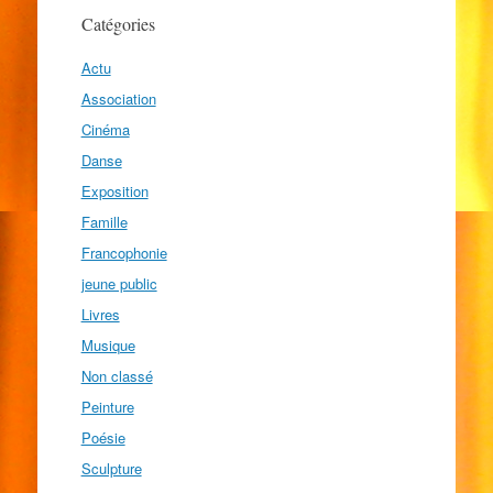
Catégories
Actu
Association
Cinéma
Danse
Exposition
Famille
Francophonie
jeune public
Livres
Musique
Non classé
Peinture
Poésie
Sculpture