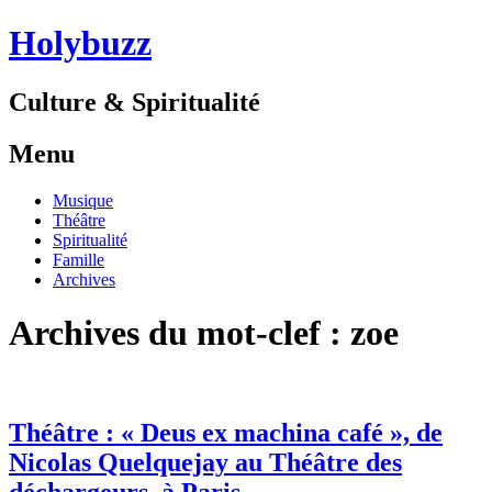
Holybuzz
Culture & Spiritualité
Menu
Aller
Musique
au
Théâtre
contenu
Spiritualité
Famille
Archives
Archives du mot-clef :
zoe
Théâtre : « Deus ex machina café », de
Nicolas Quelquejay au Théâtre des