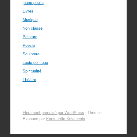
jeune public
Livres
Musique
Non classé
Peinture
Poésie
Sculpture
socio politique
Spiritualité
Théâtre
Fièrement propulsé par WordPress
|
Thème :
Expound par
Konstantin Kovshenin