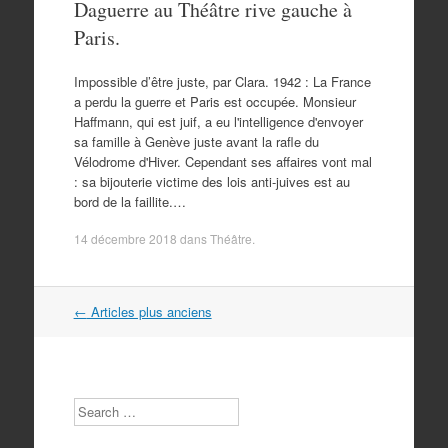
Daguerre au Théâtre rive gauche à
Paris.
Impossible d’être juste, par Clara. 1942 : La France
a perdu la guerre et Paris est occupée. Monsieur
Haffmann, qui est juif, a eu l'intelligence d'envoyer
sa famille à Genève juste avant la rafle du
Vélodrome d'Hiver. Cependant ses affaires vont mal
: sa bijouterie victime des lois anti-juives est au
bord de la faillite.…
14 décembre 2018
dans
Théâtre
.
Navigation
←
Articles plus anciens
dans
les
articles
Search