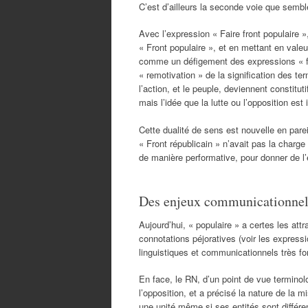
C’est d’ailleurs la seconde voie que sembl
Avec l’expression « Faire front populaire 
« Front populaire », et en mettant en valeur
comme un défigement des expressions « fair
« remotivation » de la signification des te
l’action, et le peuple, deviennent constitut
mais l’idée que la lutte ou l’opposition es
Cette dualité de sens est nouvelle en parei
« Front républicain » n’avait pas la charge m
de manière performative, pour donner de l’e
Des enjeux communicationnels
Aujourd’hui, « populaire » a certes les att
connotations péjoratives (voir les expressi
linguistiques et communicationnels très fo
En face, le RN, d’un point de vue termino
l’opposition, et a précisé la nature de la m
une unité même si ses entités sont différen