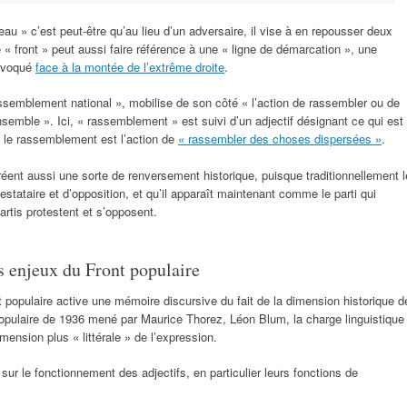
veau » c’est peut-être qu’au lieu d’un adversaire, il vise à en repousser deux
« front » peut aussi faire référence à une « ligne de démarcation », une
invoqué
face à la montée de l’extrême droite
.
semblement national », mobilise de son côté « l’action de rassembler ou de
nsemble ». Ici, « rassemblement » est suivi d’un adjectif désignant ce qui est
 le rassemblement est l’action de
« rassembler des choses dispersées »
.
éent aussi une sorte de renversement historique, puisque traditionnellement l
estataire et d’opposition, et qu’il apparaît maintenant comme le parti qui
artis protestent et s’opposent.
s enjeux du Front populaire
populaire active une mémoire discursive du fait de la dimension historique d
populaire de 1936 mené par Maurice Thorez, Léon Blum, la charge linguistique
ension plus « littérale » de l’expression.
ur le fonctionnement des adjectifs, en particulier leurs fonctions de