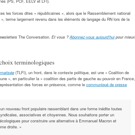
ernés (PS, PCF, EELV et LFI).
utes les forces dites « républicaines », alors que le Rassemblement national
 », terme largement revenu dans les éléments de langage du RN lors de la
ewsletters
The Conversation.
Et vous ?
Abonnez-vous aujourd’hui
pour mieux
: choix terminologiques
ormatisée
(TLFI), un front, dans le contexte politique, est une « Coalition de
une », en particulier la « coalition des partis de gauche au pouvoir en France,
 représentation des forces en présence, comme le
communiqué de presse
’un nouveau front populaire rassemblant dans une forme inédite toutes
yndicales, associatives et citoyennes. Nous souhaitons porter un
écologiques pour construire une alternative à Emmanuel Macron et
ême droite. »