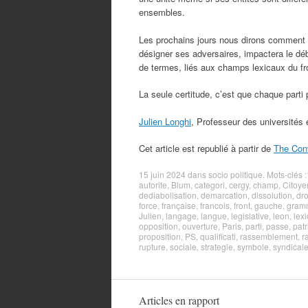
ensembles.
Les prochains jours nous dirons comment l
désigner ses adversaires, impactera le déba
de termes, liés aux champs lexicaux du fr
La seule certitude, c’est que chaque parti
Julien Longhi
, Professeur des université
Cet article est republié à partir de
The Con
15 juin 2024
dans
socio politique
. Mots-clés :
autorite
,
Blum
,
categori
,
cergy
,
champ
,
Citoye
dediabolisation
,
demarcation
,
dissolution
,
dro
force
,
française
,
francois
,
front
,
gauche
,
gram
Julien
,
langage
,
langue
,
legislative
,
leon
,
lex
opposition
,
ouverture
,
Paris
,
parti
,
passe
,
patr
proposition
,
PS
,
qualificati
,
rassemblement
,
r
rupture
,
sociale
,
strategie
,
symbole
,
syndical
Articles en rapport