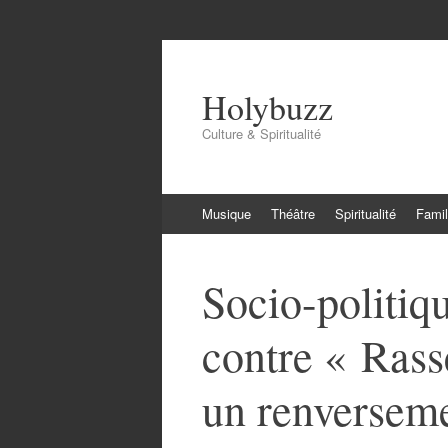
Holybuzz
Culture & Spiritualité
Aller
Musique
Théâtre
Spiritualité
Famil
au
contenu
Socio-politiq
contre « Rass
un renverseme