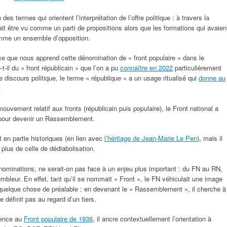
des termes qui orientent l’interprétation de l’offre politique : à travers la
ait être vu comme un parti de propositions alors que les formations qui avaien
mme un ensemble d’opposition.
ce que nous apprend cette dénomination de « front populaire » dans le
t-il du « front républicain » que l’on a pu
connaître en 2022
particulièrement
e discours politique, le terme « république » a un usage ritualisé qui
donne au
.
uvement relatif aux fronts (républicain puis populaire), le Front national a
 pour devenir un Rassemblement.
 en partie historiques (en lien avec
l’héritage de Jean-Marie Le Pen
), mais il
 plus de celle de dédiabolisation.
ominations, ne serait-on pas face à un enjeu plus important : du FN au RN,
leur. En effet, tant qu’il se nommait « Front », le FN véhiculait une image
 quelque chose de préalable : en devenant le « Rassemblement », il cherche à
 définit pas au regard d’un tiers.
érence au
Front populaire de 1936
, il ancre contextuellement l’orientation à