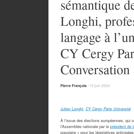
sémantique de
Longhi, profe
langage à l’
CY Cergy Pari
Conversation 
Pierre François
/
15 juin 2024
Julien Longhi
,
CY Cergy Paris Université
À l’issue des élections européennes, qui o
l’Assemblée nationale par le
président de 
populaire » pour les législatives anticipée