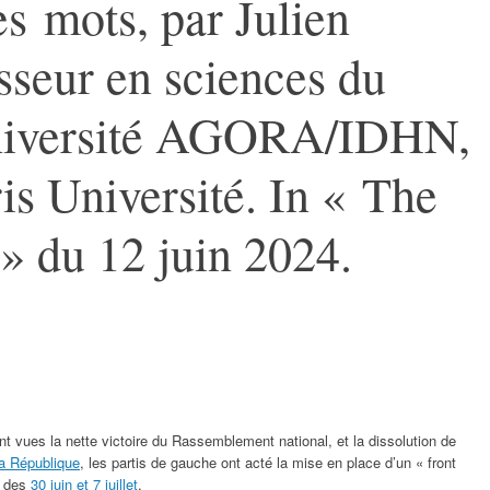
s mots, par Julien
sseur en sciences du
université AGORA/IDHN,
s Université. In « The
» du 12 juin 2024.
nt vues la nette victoire du Rassemblement national, et la dissolution de
la République
, les partis de gauche ont acté la mise en place d’un « front
s des
30 juin et 7 juillet
.