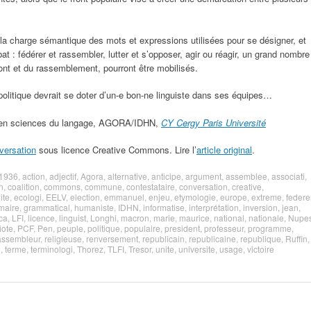
a charge sémantique des mots et expressions utilisées pour se désigner, et
t : fédérer et rassembler, lutter et s’opposer, agir ou réagir, un grand nombre
ont et du rassemblement, pourront être mobilisés.
 politique devrait se doter d’un-e bon-ne linguiste dans ses équipes…
s en sciences du langage, AGORA/IDHN,
CY Cergy Paris Université
versation
sous licence Creative Commons. Lire l’
article original
.
1936
,
action
,
adjectif
,
Agora
,
alternative
,
anticipe
,
argument
,
assemblee
,
associati
,
n
,
coalition
,
commons
,
commune
,
contestataire
,
conversation
,
creative
,
ite
,
ecologi
,
EELV
,
election
,
emmanuel
,
enjeu
,
etymologie
,
europe
,
extreme
,
federe
maire
,
grammatical
,
humaniste
,
IDHN
,
informatise
,
interprétation
,
inversion
,
jean
,
ica
,
LFI
,
licence
,
linguist
,
Longhi
,
macron
,
marie
,
maurice
,
national
,
nationale
,
Nupe
iote
,
PCF
,
Pen
,
peuple
,
politique
,
populaire
,
president
,
professeur
,
programme
,
assembleur
,
religieuse
,
renversement
,
republicain
,
republicaine
,
republique
,
Ruffin
,
e
,
terme
,
terminologi
,
Thorez
,
TLFI
,
Tresor
,
unite
,
universite
,
usage
,
victoire