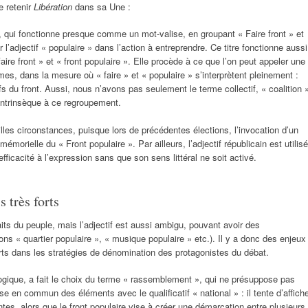
e retenir
Libération
dans sa Une :
», qui fonctionne presque comme un mot-valise, en groupant « Faire front » et
 l’adjectif « populaire » dans l’action à entreprendre. Ce titre fonctionne aussi
e front » et « front populaire ». Elle procède à ce que l’on peut appeler une
rmes, dans la mesure où « faire » et « populaire » s’interprètent pleinement :
ifs du front. Aussi, nous n’avons pas seulement le terme collectif, « coalition 
t intrinsèque à ce regroupement.
lles circonstances, puisque lors de précédentes élections, l’invocation d’un
émorielle du « Front populaire ». Par ailleurs, l’adjectif républicain est utilisé
fficacité à l’expression sans que son sens littéral ne soit activé.
 très forts
raits du peuple, mais l’adjectif est aussi ambigu, pouvant avoir des
ons « quartier populaire », « musique populaire » etc.). Il y a donc des enjeux
rts dans les stratégies de dénomination des protagonistes du débat.
logique, a fait le choix du terme « rassemblement », qui ne présuppose pas
ise en commun des éléments avec le qualificatif « national » : il tente d’affich
tes, alors que le front populaire vise à créer une démarcation entre plusieurs