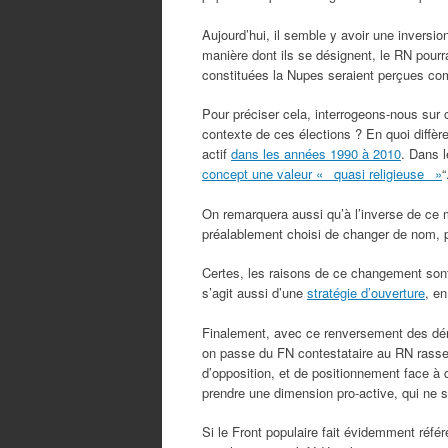
Aujourd’hui, il semble y avoir une inversion 
manière dont ils se désignent, le RN pourr
constituées la Nupes seraient perçues co
Pour préciser cela, interrogeons-nous sur 
contexte de ces élections ? En quoi diffère-
actif
dans les années 1990 à 2010
. Dans l
concept une valeur « quasi religieuse »
“
On remarquera aussi qu’à l’inverse de ce mo
préalablement choisi de changer de nom,
Certes, les raisons de ce changement sont
s’agit aussi d’une
stratégie d’ouverture
, en
Finalement, avec ce renversement des dén
on passe du FN contestataire au RN rassemb
d’opposition, et de positionnement face à
prendre une dimension pro-active, qui ne se
Si le Front populaire fait évidemment réf