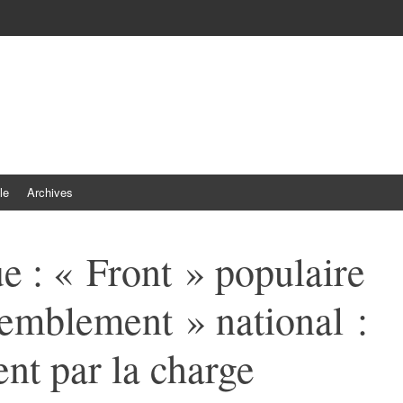
le
Archives
ue : « Front » populaire
emblement » national :
nt par la charge