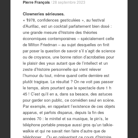
Pierre François
/
28 septembre 2023
Clowneries sérieuses.
« 1
978, confidences gesticulées », au festival
d’Aurillac, est un cocktail parfaitement bien dosé :
une grande mesure d’histoire des théories
économiques contemporaines – spécialement celle
de Milton Friedman – au sujet desquelles on finit
par poser la question de savoir s’il s’agit de science
ou de croyance, une bonne ration d’acrobaties pour
le plaisir des yeux autant que de l’intellect et un
zeste d’histoire personnelle qui vient relever
l’humour du tout, même quand cette dernière est
plutôt tragique. Le résultat ? On ne voit pas passer
le temps, alors pourtant que le spectacle dure 1 h
45 ! C’est qu’il en a, dans sa besace, des astuces
pour garder son public, ce comédien seul en scène.
Par exemple, en rappelant l’existence de ces objets
apparus, et parfois disparus, depuis la fin des
années 70 : le minitel et sa musique, le pin’s, le
téléphone portable presque aussi gros qu’un talkie-
walkie et qui ne savait rien faire d’autre que de
téléphoner… Ou en présentant ce cours d’histoire