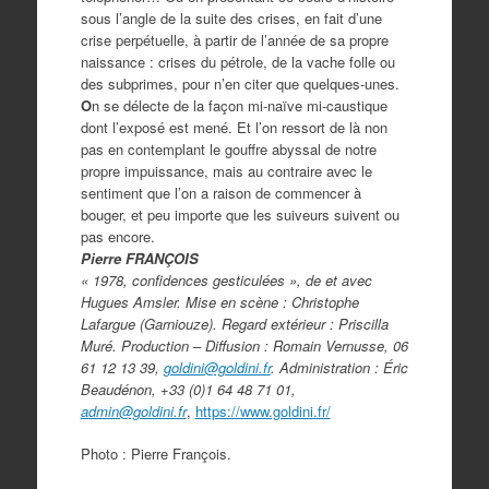
sous l’angle de la suite des crises, en fait d’une
crise perpétuelle, à partir de l’année de sa propre
naissance : crises du pétrole, de la vache folle ou
des subprimes, pour n’en citer que quelques-unes.
O
n se délecte de la façon mi-naïve mi-caustique
dont l’exposé est mené. Et l’on ressort de là non
pas en contemplant le gouffre abyssal de notre
propre impuissance, mais au contraire avec le
sentiment que l’on a raison de commencer à
bouger, et peu importe que les suiveurs suivent ou
pas encore.
Pierre FRANÇOIS
« 1978, confidences gesticulées », de et avec
Hugues Amsler. Mise en scène : Christophe
Lafargue (Garniouze). Regard extérieur : Priscilla
Muré. Production – Diffusion : Romain Vernusse, 06
61 12 13 39,
goldini@goldini.fr
. Administration : Éric
Beaudénon, +33 (0)1 64 48 71 01,
admin@goldini.fr
,
https://www.goldini.fr/
Photo : Pierre François.