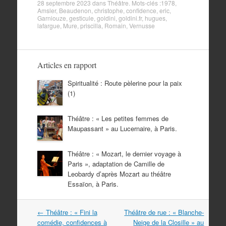
28 septembre 2023
dans
Théâtre
. Mots-clés :
1978
,
Amsler
,
Beaudenon
,
christophe
,
confidence
,
eric
,
Garniouze
,
gesticule
,
goldini
,
goldini.fr
,
hugues
,
lafargue
,
Mure
,
priscilla
,
Romain
,
Vernusse
Articles en rapport
Spiritualité : Route pèlerine pour la paix
(1)
Théâtre : « Les petites femmes de
Maupassant » au Lucernaire, à Paris.
Théâtre : « Mozart, le dernier voyage à
Paris », adaptation de Camille de
Leobardy d’après Mozart au théâtre
Essaïon, à Paris.
Navigation
←
Théâtre : « Fini la
Théâtre de rue : « Blanche-
dans
comédie, confidences à
Neige de la Closille » au