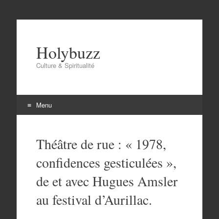
Holybuzz
Culture & Spiritualité
Menu
Aller
au
Théâtre de rue : « 1978,
contenu
confidences gesticulées »,
de et avec Hugues Amsler
au festival d’Aurillac.