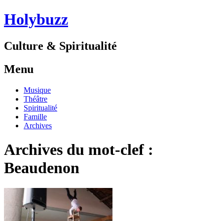
Holybuzz
Culture & Spiritualité
Menu
Aller
Musique
au
Théâtre
contenu
Spiritualité
Famille
Archives
Archives du mot-clef :
Beaudenon