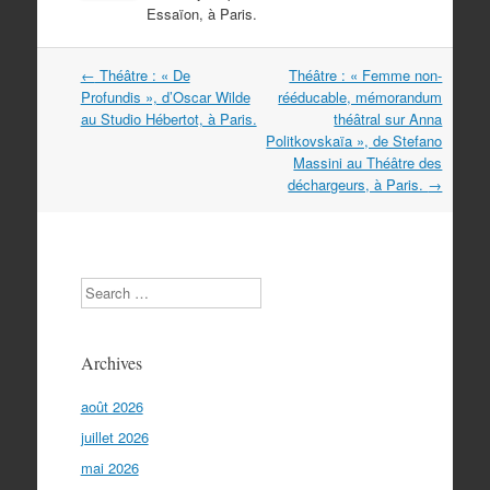
Essaïon, à Paris.
Navigation
←
Théâtre : « De
Théâtre : « Femme non-
dans
Profundis », d’Oscar Wilde
rééducable, mémorandum
les
au Studio Hébertot, à Paris.
théâtral sur Anna
articles
Politkovskaïa », de Stefano
Massini au Théâtre des
déchargeurs, à Paris.
→
Search
Archives
août 2026
juillet 2026
mai 2026