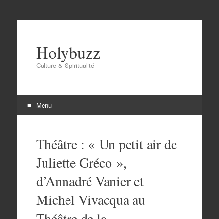
Holybuzz
Culture & Spiritualité
Menu
Aller
au
Théâtre : « Un petit air de
contenu
Juliette Gréco »,
d’Annadré Vanier et
Michel Vivacqua au
Théâtre de la