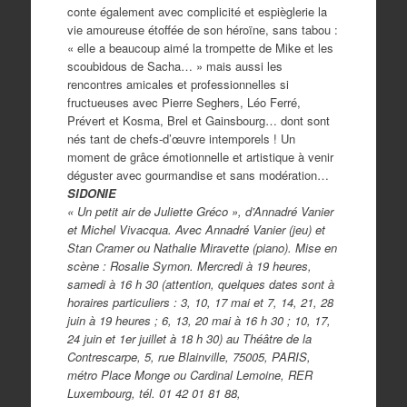
conte également avec complicité et espièglerie la
vie amoureuse étoffée de son héroïne, sans tabou :
« elle a beaucoup aimé la trompette de Mike et les
scoubidous de Sacha… » mais aussi les
rencontres amicales et professionnelles si
fructueuses avec Pierre Seghers, Léo Ferré,
Prévert et Kosma, Brel et Gainsbourg… dont sont
nés tant de chefs-d’œuvre intemporels ! Un
moment de grâce émotionnelle et artistique à venir
déguster avec gourmandise et sans modération…
SIDONIE
« Un petit air de Juliette Gréco », d’Annadré Vanier
et Michel Vivacqua. Avec Annadré Vanier (jeu) et
Stan Cramer ou Nathalie Miravette (piano). Mise en
scène : Rosalie Symon. Mercredi à 19 heures,
samedi à 16 h 30 (attention, quelques dates sont à
horaires particuliers : 3, 10, 17 mai et 7, 14, 21, 28
juin à 19 heures ; 6, 13, 20 mai à 16 h 30 ; 10, 17,
24 juin et 1er juillet à 18 h 30) au Théâtre de la
Contrescarpe, 5, rue Blainville, 75005, PARIS,
métro Place Monge ou Cardinal Lemoine, RER
Luxembourg, tél. 01 42 01 81 88,