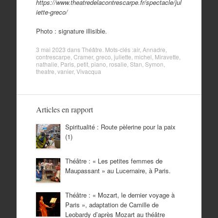
https://www.theatredelacontrescarpe.fr/spectacle/jul
iette-greco/
Photo : signature illisible.
3 mai 2023
dans
Théâtre
. Mots-clés :
air
,
Annadre
,
contrescarpe
,
Cramer
,
greco
,
juliette
,
michel
,
Miravette
,
nathalie
,
Paris
,
petit
,
piano
,
rosalie
,
Stan
,
Symon
,
theatre
,
vanier
,
Vivacqua
Articles en rapport
Spiritualité : Route pèlerine pour la paix
(1)
Théâtre : « Les petites femmes de
Maupassant » au Lucernaire, à Paris.
Théâtre : « Mozart, le dernier voyage à
Paris », adaptation de Camille de
Leobardy d’après Mozart au théâtre