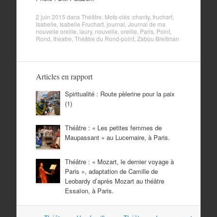
2 juin 2015
dans
Théâtre
. Mots-clés :
chanty
,
fruchart
,
Isabelle
,
Isabelle Fruchart
,
journal
,
Journal de ma
nouvelle oreille
,
laury
,
nouvelle
,
oreille
,
Paris
,
Point
,
Rond
,
theatre
,
Théâtre du Rond-point
,
Zabou Breitman
Articles en rapport
Spiritualité : Route pèlerine pour la paix
(1)
Théâtre : « Les petites femmes de
Maupassant » au Lucernaire, à Paris.
Théâtre : « Mozart, le dernier voyage à
Paris », adaptation de Camille de
Leobardy d’après Mozart au théâtre
Essaïon, à Paris.