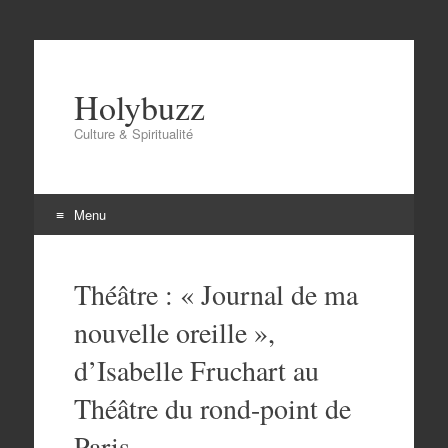
Holybuzz
Culture & Spiritualité
Menu
Aller
au
Théâtre : « Journal de ma
contenu
nouvelle oreille »,
d’Isabelle Fruchart au
Théâtre du rond-point de
Paris.