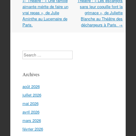
Navigation
←
Théâtre : « Une famille
Théâtre : « Les escargots
dans
aimante mérite de faire un
sans leur coquille font la
les
vrai repas », de Julie
grimace », de Juliette
articles
Aminthe au Lucernaire de
Blanche au Théâtre des
Paris.
déchargeurs à Paris.
→
Search
Archives
août 2026
juillet 2026
mai 2026
avril 2026
mars 2026
février 2026