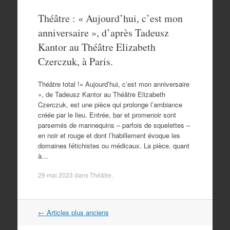
Théâtre : « Aujourd’hui, c’est mon
anniversaire », d’après Tadeusz
Kantor au Théâtre Elizabeth
Czerczuk, à Paris.
Théâtre total !« Aujourd’hui, c’est mon anniversaire
», de Tadeusz Kantor au Théâtre Elizabeth
Czerczuk, est une pièce qui prolonge l’ambiance
créée par le lieu. Entrée, bar et promenoir sont
parsemés de mannequins – parfois de squelettes –
en noir et rouge et dont l’habillement évoque les
domaines fétichistes ou médicaux. La pièce, quant
à…
29 mai 2023
dans
Théâtre
.
Navigation
←
Articles plus anciens
dans