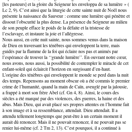
[les pasteurs] et la gloire du Seigneur les enveloppa de sa lumière » (
Lc 2, 9). C’est ainsi que la liturgie de cette sainte nuit de Noël nous
présente la naissance du Sauveur : comme une lumière qui pénètre et
dissout l’obscurité la plus dense. La présence du Seigneur au milieu
de son peuple efface le poids de la défaite et la tristesse de
l’esclavage, et instaure la joie et l’allégresse.
Nous aussi, en cette nuit sainte, nous sommes venus dans la maison
de Dieu en traversant les ténèbres qui enveloppent la terre, mais
guidés par la flamme de la foi qui éclaire nos pas et animés par
l’espérance de trouver la ‘‘grande lumière’’. En ouvrant notre cœur,
nous avons, nous aussi, la possibilité de contempler le miracle de cet
enfant-soleil qui éclaircit l’horizon en surgissant d’en-haut.
L’origine des ténèbres qui enveloppent le monde se perd dans la nuit
des temps. Repensons au moment obscur où a été commis le premier
crime de l’humanité, quand la main de Caïn, aveuglé par la jalousie,
a frappé à mort son frère Abel (cf. Gn 4, 8). Ainsi, le cours des
siècles a été marqué par des violences, des guerres, la haine et des
abus. Mais Dieu, qui avait placé ses propres attentes en l’homme fait
à son image et à sa ressemblance, attendait. Dieu attendait. Il a
attendu tellement longtemps que peut-être à un certain moment il
aurait dû renoncer. Mais il ne pouvait renoncer, il ne pouvait pas se
renier lui-même (cf. 2 Tm 2, 13). C’est pourquoi, il a continué à