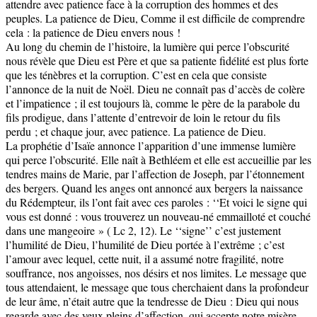
attendre avec patience face à la corruption des hommes et des
peuples. La patience de Dieu, Comme il est difficile de comprendre
cela : la patience de Dieu envers nous !
Au long du chemin de l’histoire, la lumière qui perce l’obscurité
nous révèle que Dieu est Père et que sa patiente fidélité est plus forte
que les ténèbres et la corruption. C’est en cela que consiste
l’annonce de la nuit de Noël. Dieu ne connaît pas d’accès de colère
et l’impatience ; il est toujours là, comme le père de la parabole du
fils prodigue, dans l’attente d’entrevoir de loin le retour du fils
perdu ; et chaque jour, avec patience. La patience de Dieu.
La prophétie d’Isaïe annonce l’apparition d’une immense lumière
qui perce l’obscurité. Elle naît à Bethléem et elle est accueillie par les
tendres mains de Marie, par l’affection de Joseph, par l’étonnement
des bergers. Quand les anges ont annoncé aux bergers la naissance
du Rédempteur, ils l’ont fait avec ces paroles : ‘‘Et voici le signe qui
vous est donné : vous trouverez un nouveau-né emmailloté et couché
dans une mangeoire » ( Lc 2, 12). Le ‘‘signe’’ c’est justement
l’humilité de Dieu, l’humilité de Dieu portée à l’extrême ; c’est
l’amour avec lequel, cette nuit, il a assumé notre fragilité, notre
souffrance, nos angoisses, nos désirs et nos limites. Le message que
tous attendaient, le message que tous cherchaient dans la profondeur
de leur âme, n’était autre que la tendresse de Dieu : Dieu qui nous
regarde avec des yeux pleins d’affection, qui accepte notre misère,