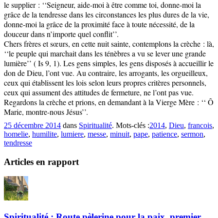
le supplier : ‘‘Seigneur, aide-moi à être comme toi, donne-moi la
grâce de la tendresse dans les circonstances les plus dures de la vie,
donne-moi la grâce de la proximité face à toute nécessité, de la
douceur dans n’importe quel conflit’’.
Chers frères et sœurs, en cette nuit sainte, contemplons la crèche : là,
‘‘le peuple qui marchait dans les ténèbres a vu se lever une grande
lumière’’ ( Is 9, 1). Les gens simples, les gens disposés à accueillir le
don de Dieu, l’ont vue. Au contraire, les arrogants, les orgueilleux,
ceux qui établissent les lois selon leurs propres critères personnels,
ceux qui assument des attitudes de fermeture, ne l’ont pas vue.
Regardons la crèche et prions, en demandant à la Vierge Mère : ‘‘ Ô
Marie, montre-nous Jésus’’.
25 décembre 2014
dans
Spiritualité
. Mots-clés :
2014
,
Dieu
,
francois
,
homelie
,
humilite
,
lumiere
,
messe
,
minuit
,
pape
,
patience
,
sermon
,
tendresse
Articles en rapport
Spiritualité : Route pèlerine pour la paix, premier