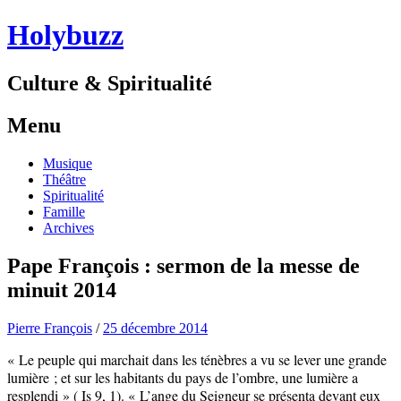
Holybuzz
Culture & Spiritualité
Menu
Aller
Musique
au
Théâtre
contenu
Spiritualité
Famille
Archives
Pape François : sermon de la messe de
minuit 2014
Pierre François
/
25 décembre 2014
« Le peuple qui marchait dans les ténèbres a vu se lever une grande
lumière ; et sur les habitants du pays de l’ombre, une lumière a
resplendi » ( Is 9, 1). « L’ange du Seigneur se présenta devant eux