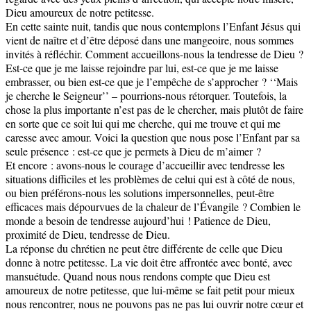
Dieu amoureux de notre petitesse.
En cette sainte nuit, tandis que nous contemplons l’Enfant Jésus qui
vient de naître et d’être déposé dans une mangeoire, nous sommes
invités à réfléchir. Comment accueillons-nous la tendresse de Dieu ?
Est-ce que je me laisse rejoindre par lui, est-ce que je me laisse
embrasser, ou bien est-ce que je l’empêche de s’approcher ? ‘‘Mais
je cherche le Seigneur’’ – pourrions-nous rétorquer. Toutefois, la
chose la plus importante n’est pas de le chercher, mais plutôt de faire
en sorte que ce soit lui qui me cherche, qui me trouve et qui me
caresse avec amour. Voici la question que nous pose l’Enfant par sa
seule présence : est-ce que je permets à Dieu de m’aimer ?
Et encore : avons-nous le courage d’accueillir avec tendresse les
situations difficiles et les problèmes de celui qui est à côté de nous,
ou bien préférons-nous les solutions impersonnelles, peut-être
efficaces mais dépourvues de la chaleur de l’Évangile ? Combien le
monde a besoin de tendresse aujourd’hui ! Patience de Dieu,
proximité de Dieu, tendresse de Dieu.
La réponse du chrétien ne peut être différente de celle que Dieu
donne à notre petitesse. La vie doit être affrontée avec bonté, avec
mansuétude. Quand nous nous rendons compte que Dieu est
amoureux de notre petitesse, que lui-même se fait petit pour mieux
nous rencontrer, nous ne pouvons pas ne pas lui ouvrir notre cœur et