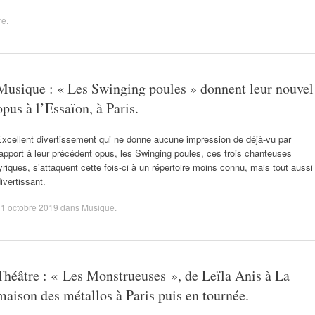
re
.
Musique : « Les Swinging poules » donnent leur nouvel
opus à l’Essaïon, à Paris.
xcellent divertissement qui ne donne aucune impression de déjà-vu par
apport à leur précédent opus, les Swinging poules, ces trois chanteuses
yriques, s’attaquent cette fois-ci à un répertoire moins connu, mais tout aussi
ivertissant.
1 octobre 2019
dans
Musique
.
Théâtre : « Les Monstrueuses », de Leïla Anis à La
maison des métallos à Paris puis en tournée.