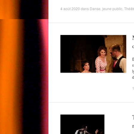
4 août 2020
dans
Danse
,
jeune public
,
Théât
E
r
l
d
1