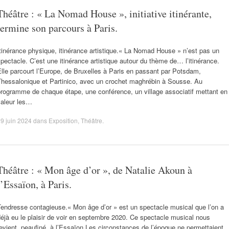
Théâtre : « La Nomad House », initiative itinérante,
termine son parcours à Paris.
tinérance physique, itinérance artistique.« La Nomad House » n’est pas un
pectacle. C’est une itinérance artistique autour du thème de… l’itinérance.
lle parcourt l’Europe, de Bruxelles à Paris en passant par Potsdam,
Thessalonique et Partinico, avec un crochet maghrébin à Sousse. Au
programme de chaque étape, une conférence, un village associatif mettant en
valeur les…
9 juin 2024
dans
Exposition
,
Théâtre
.
Théâtre : « Mon âge d’or », de Natalie Akoun à
l’Essaïon, à Paris.
endresse contagieuse.« Mon âge d’or » est un spectacle musical que l’on a
éjà eu le plaisir de voir en septembre 2020. Ce spectacle musical nous
evient, peaufiné, à l’Essaïon.Les circonstances de l’époque ne permettaient