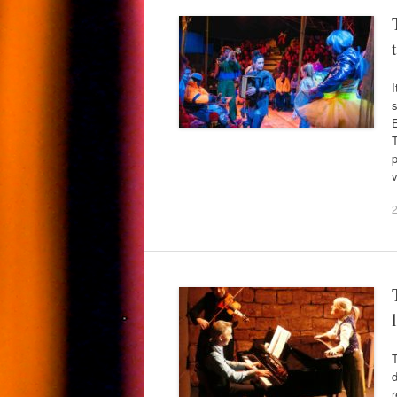
I
s
E
2
T
d
r