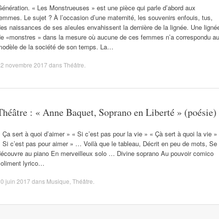
énération. « Les Monstrueuses » est une pièce qui parle d’abord aux
emmes. Le sujet ? À l’occasion d’une maternité, les souvenirs enfouis, tus,
es naissances de ses aïeules envahissent la dernière de la lignée. Une ligné
de «monstres » dans la mesure où aucune de ces femmes n’a correspondu a
modèle de la société de son temps. La…
22 novembre 2017
dans
Théâtre
.
Théâtre : « Anne Baquet, Soprano en Liberté » (poésie)
 Ça sert à quoi d’aimer » « Si c’est pas pour la vie » « Çà sert à quoi la vie »
 Si c’est pas pour aimer » … Voilà que le tableau, Décrit en peu de mots, Se
découvre au piano En merveilleux solo … Divine soprano Au pouvoir comico
Joliment lyrico…
0 juin 2017
dans
Musique
,
Théâtre
.