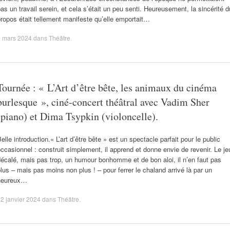
as un travail serein, et cela s’était un peu senti. Heureusement, la sincérité d
ropos était tellement manifeste qu’elle emportait…
6 mars 2024
dans
Théâtre
.
Tournée : « L’Art d’être bête, les animaux du cinéma
burlesque », ciné-concert théâtral avec Vadim Sher
(piano) et Dima Tsypkin (violoncelle).
elle introduction.« L’art d’être bête » est un spectacle parfait pour le public
ccasionnel : construit simplement, il apprend et donne envie de revenir. Le je
écalé, mais pas trop, un humour bonhomme et de bon aloi, il n’en faut pas
lus – mais pas moins non plus ! – pour ferrer le chaland arrivé là par un
heureux…
2 janvier 2024
dans
Théâtre
.