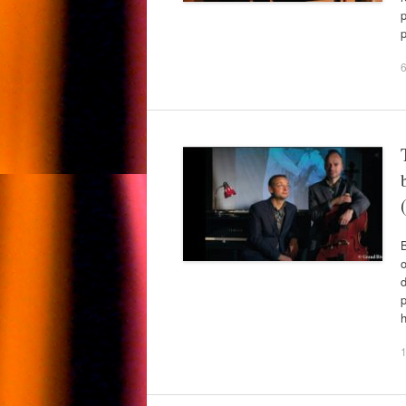
p
p
B
o
d
p
1