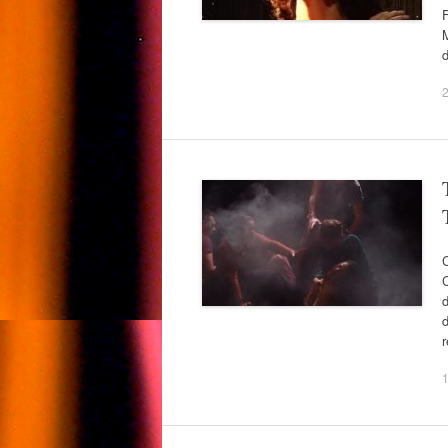
F
M
C
C
d
r