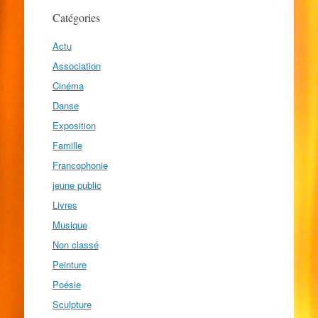
Catégories
Actu
Association
Cinéma
Danse
Exposition
Famille
Francophonie
jeune public
Livres
Musique
Non classé
Peinture
Poésie
Sculpture