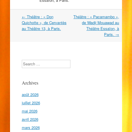
Essaïon, à Paris.
Navigation
←
Théâtre : « Don
Théâtre : « Pacamambo »,
dans
Quichotte », de Cervantès
de Wadji Mouawad au
les
au Théâtre 13, à Paris.
Théâtre Essaïon, à
articles
Paris.
→
Search
Archives
août 2026
juillet 2026
mai 2026
avril 2026
mars 2026