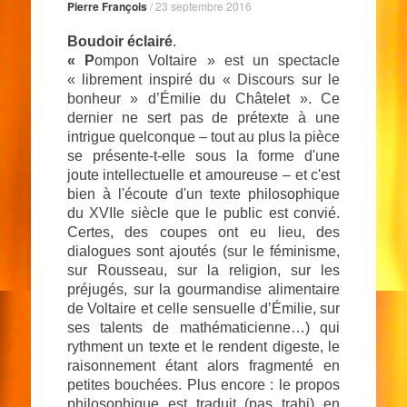
Pierre François
/
23 septembre 2016
Boudoir éclairé
.
« P
ompon Voltaire » est un spectacle
« librement inspiré du « Discours sur le
bonheur » d’Émilie du Châtelet ». Ce
dernier ne sert pas de prétexte à une
intrigue quelconque – tout au plus la pièce
se présente-t-elle sous la forme d'une
joute intellectuelle et amoureuse – et c'est
bien à l'écoute d'un texte philosophique
du XVIIe siècle que le public est convié.
Certes, des coupes ont eu lieu, des
dialogues sont ajoutés (sur le féminisme,
sur Rousseau, sur la religion, sur les
préjugés, sur la gourmandise alimentaire
de Voltaire et celle sensuelle d’Émilie, sur
ses talents de mathématicienne…) qui
rythment un texte et le rendent digeste, le
raisonnement étant alors fragmenté en
petites bouchées. Plus encore : le propos
philosophique est traduit (pas trahi) en