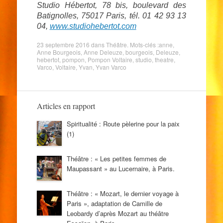
Studio Hébertot, 78 bis, boulevard des
Batignolles, 75017 Paris, tél. 01 42 93 13
04,
www.studiohebertot.com
23 septembre 2016
dans
Théâtre
. Mots-clés :
anne
,
Anne Bourgeois
,
Anne Deleuze
,
bourgeois
,
Deleuze
,
hebertot
,
pompon
,
Pompon Voltaire
,
studio
,
theatre
,
Varco
,
Voltaire
,
Yvan
,
Yvan Varco
Articles en rapport
Spiritualité : Route pèlerine pour la paix
(1)
Théâtre : « Les petites femmes de
Maupassant » au Lucernaire, à Paris.
Théâtre : « Mozart, le dernier voyage à
Paris », adaptation de Camille de
Leobardy d’après Mozart au théâtre