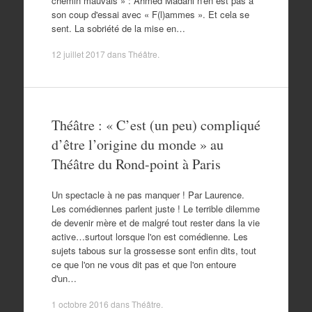
chemin mauvais » : Ahmed Madani n'en est pas à
son coup d'essai avec « F(l)ammes ». Et cela se
sent. La sobriété de la mise en…
12 juillet 2017
dans
Théâtre
.
Théâtre : « C’est (un peu) compliqué
d’être l’origine du monde » au
Théâtre du Rond-point à Paris
Un spectacle à ne pas manquer ! Par Laurence.
Les comédiennes parlent juste ! Le terrible dilemme
de devenir mère et de malgré tout rester dans la vie
active…surtout lorsque l'on est comédienne. Les
sujets tabous sur la grossesse sont enfin dits, tout
ce que l'on ne vous dit pas et que l'on entoure
d'un…
1 octobre 2016
dans
Théâtre
.