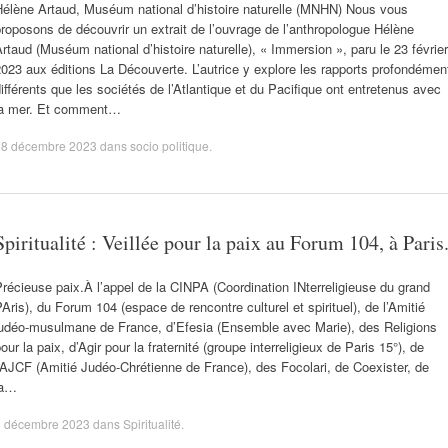
Hélène Artaud, Muséum national d’histoire naturelle (MNHN) Nous vous
roposons de découvrir un extrait de l’ouvrage de l’anthropologue Hélène
rtaud (Muséum national d’histoire naturelle), « Immersion », paru le 23 février
023 aux éditions La Découverte. L’autrice y explore les rapports profondémen
ifférents que les sociétés de l’Atlantique et du Pacifique ont entretenus avec
la mer. Et comment…
28 décembre 2023
dans
socio politique
.
Spiritualité : Veillée pour la paix au Forum 104, à Paris
récieuse paix.À l’appel de la CINPA (Coordination INterreligieuse du grand
Aris), du Forum 104 (espace de rencontre culturel et spirituel), de l’Amitié
judéo-musulmane de France, d’Efesia (Ensemble avec Marie), des Religions
our la paix, d’Agir pour la fraternité (groupe interreligieux de Paris 15°), de
’AJCF (Amitié Judéo-Chrétienne de France), des Focolari, de Coexister, de
la…
1 décembre 2023
dans
Spiritualité
.