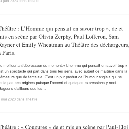
4 juin 2023
dans
Théâtre
.
Théâtre : L’Homme qui pensait en savoir trop », de et
mis en scène par Olivia Zerphy, Paul Lofferon, Sam
Rayner et Emily Wheatman au Théâtre des déchargeurs
à Paris.
e meilleur antidépresseur du moment.« L’homme qui pensait en savoir trop »
st un spectacle qui part dans tous les sens, avec autant de maîtrise dans la
émesure que de fantaisie. C’est un pur produit de l’humour anglais qui ne
enie pas ses origines puisque l’accent et quelques expressions y sont.
Gageons d’ailleurs que les…
5 mai 2023
dans
Théâtre
.
Théâtre : « Coupures » de et mis en scène par Paul-Eloi