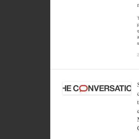
p
q
a
s
2