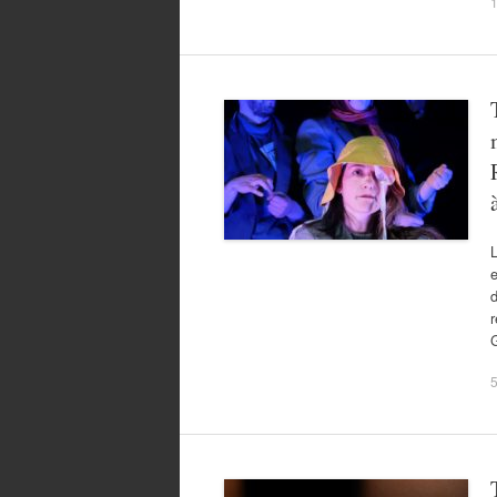
1
L
e
d
r