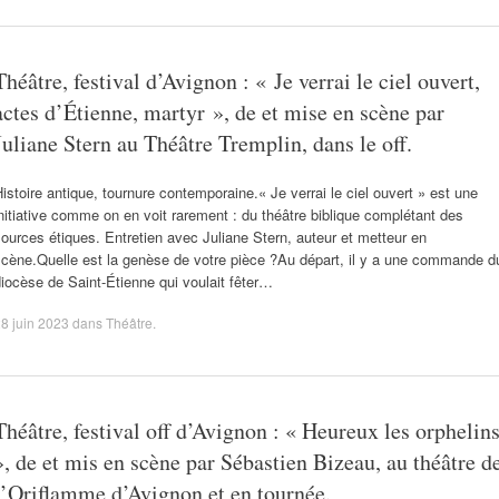
Théâtre, festival d’Avignon : « Je verrai le ciel ouvert,
actes d’Étienne, martyr », de et mise en scène par
Juliane Stern au Théâtre Tremplin, dans le off.
istoire antique, tournure contemporaine.« Je verrai le ciel ouvert » est une
nitiative comme on en voit rarement : du théâtre biblique complétant des
ources étiques. Entretien avec Juliane Stern, auteur et metteur en
scène.Quelle est la genèse de votre pièce ?Au départ, il y a une commande d
iocèse de Saint-Étienne qui voulait fêter…
8 juin 2023
dans
Théâtre
.
Théâtre, festival off d’Avignon : « Heureux les orphelin
», de et mis en scène par Sébastien Bizeau, au théâtre d
l’Oriflamme d’Avignon et en tournée.