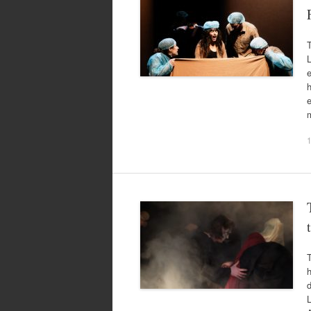
T
L
e
h
e
m
1
T
d
L