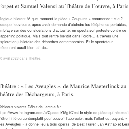
Forget et Samuel Valensi au Théâtre de l’œuvre, à Paris
ragique hilarant !À quel moment la pièce « Coupures » commence-t-elle ?
orsque l’ouvreuse, après avoir demandé d’éteindre les téléphones portables,
mbraye sur des considérations d’actualité, un spectateur proteste contre ce
appening politique. Mais tout rentre bientôt dans l’ordre… à travers une
xploration jubilatoire des désordres contemporains. Et le spectateur
écontent aurait bien fait de…
0 avril 2023
dans
Théâtre
.
Théâtre : « Les Aveugles », de Maurice Maeterlinck au
théâtre des Déchargeurs, à Paris.
ableaux vivants.Début de l’article à :
https://www.instagram.com/p/CpcscnYI8g1C’est le style de pièce qui nécessit
’être initié ou contemplatif pour pouvoir l’apprécier, mais l’effort est payant. «
es Aveugles » a donné lieu à trois opéras, de Beat Furrer, Jan Astriab et Ler