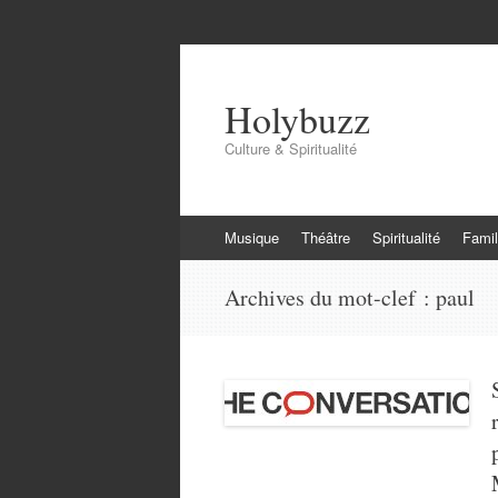
Holybuzz
Culture & Spiritualité
Aller
Musique
Théâtre
Spiritualité
Famil
au
contenu
Archives du mot-clef :
paul