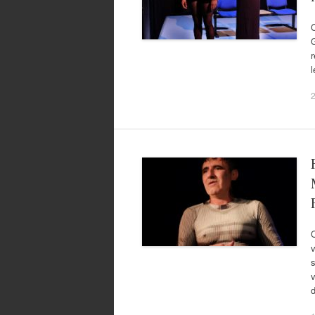
C
r
l
2
O
v
s
v
d