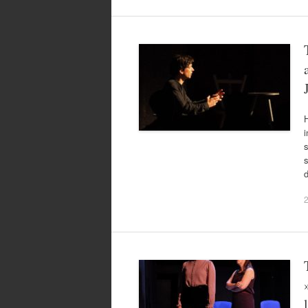
H
i
s
d
2