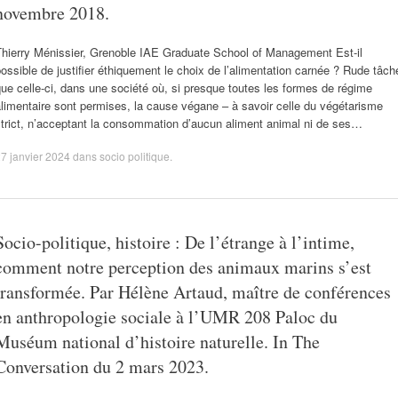
novembre 2018.
Thierry Ménissier, Grenoble IAE Graduate School of Management Est-il
ossible de justifier éthiquement le choix de l’alimentation carnée ? Rude tâch
ue celle-ci, dans une société où, si presque toutes les formes de régime
limentaire sont permises, la cause végane – à savoir celle du végétarisme
trict, n’acceptant la consommation d’aucun aliment animal ni de ses…
7 janvier 2024
dans
socio politique
.
Socio-politique, histoire : De l’étrange à l’intime,
comment notre perception des animaux marins s’est
transformée. Par Hélène Artaud, maître de conférences
en anthropologie sociale à l’UMR 208 Paloc du
Muséum national d’histoire naturelle. In The
Conversation du 2 mars 2023.