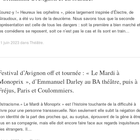
ourez-y !« Heureux les orphelins », pièce largement inspirée d’Électre, de
Giraudoux, a été vu lors de la deuxième. Nous savons tous que la seconde
eprésentation est celle de tous les dangers : soit la première a bien marché e
es comédiens se reposent, soit ce n’est pas le cas et ils sont en train…
1 juin 2023
dans
Théâtre
.
Festival d’Avignon off et tournée : « Le Mardi à
Monoprix », d’Emmanuel Darley au BA théâtre, puis à
Fréjus, Paris et Coulommiers.
stracisme.« Le Mardi à Monoprix » est l’histoire touchante de la difficulté à
ivre pour une personne transsexuelle. Non seulement elle subit la négation d
on identité de la part des proches qui, au surplus, éprouvent de la gêne à êtr
us en sa compagnie, mais elle doit encore faire face aux regards inquisiteurs
es étrangers. Il…