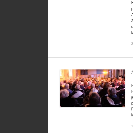
p
A
2
d
P
P
p
l