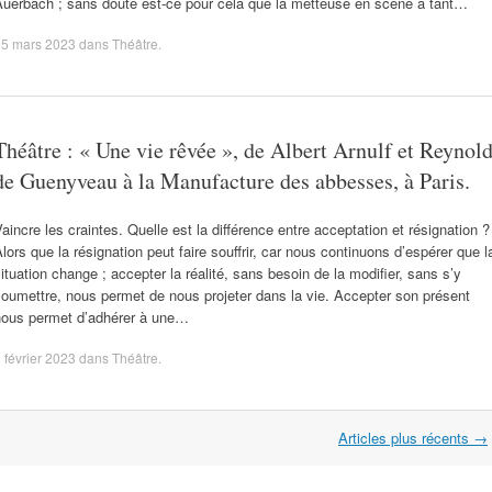
Auerbach ; sans doute est-ce pour cela que la metteuse en scène a tant…
15 mars 2023
dans
Théâtre
.
Théâtre : « Une vie rêvée », de Albert Arnulf et Reynol
de Guenyveau à la Manufacture des abbesses, à Paris.
aincre les craintes. Quelle est la différence entre acceptation et résignation ?
lors que la résignation peut faire souffrir, car nous continuons d’espérer que l
ituation change ; accepter la réalité, sans besoin de la modifier, sans s’y
oumettre, nous permet de nous projeter dans la vie. Accepter son présent
nous permet d’adhérer à une…
 février 2023
dans
Théâtre
.
Articles plus récents
→