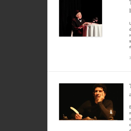
d
s
r
3
B
m
c