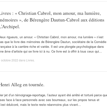
Livres : « Christian Cabrol, mon amour, ma lumière,
mémoires », de Bérengère Dautun-Cabrol aux éditions
L’Archipel.
eux rigueurs, un amour. « Christian Cabrol, mon amour, ma lumière » n’est
pas que le livre des mémoires de Bérengère Dautun, sociétaire de la Comédie
rançaise à la carrière riche et variée. Il est une plongée psychologique dans
ne âme d’artiste qui se livre ici à nu. Ce livre est à offrir à tous ceux qui…
 octobre 2022
dans
Livres
.
Henri Alleg en tournée.
er jet d’un témoignage-reportage, l’auteur ayant été arrêté et torturé parce qu
r ses face à face personnels avec ses bourreaux, sur les propos tenus et
’est édulcoré, mais le texte reste néanmoins plus vivant…