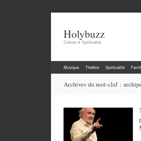
Holybuzz
Culture & Spiritualité
Aller
Musique
Théâtre
Spiritualité
Famil
au
contenu
Archives du mot-clef :
archip