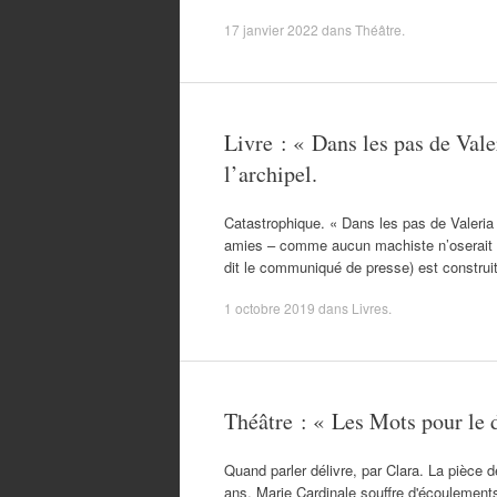
17 janvier 2022
dans
Théâtre
.
Livre : « Dans les pas de Vale
l’archipel.
Catastrophique. « Dans les pas de Valeria 
amies – comme aucun machiste n’oserait plu
dit le communiqué de presse) est construi
1 octobre 2019
dans
Livres
.
Théâtre : « Les Mots pour le 
Quand parler délivre, par Clara. La pièce 
ans. Marie Cardinale souffre d'écoulement