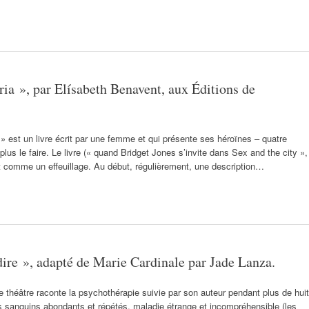
ria », par Elísabeth Benavent, aux Éditions de
» est un livre écrit par une femme et qui présente ses héroïnes – quatre
s le faire. Le livre (« quand Bridget Jones s’invite dans Sex and the city »,
t comme un effeuillage. Au début, régulièrement, une description…
dire », adapté de Marie Cardinale par Jade Lanza.
de théâtre raconte la psychothérapie suivie par son auteur pendant plus de huit
s sanguins abondants et répétés, maladie étrange et incompréhensible (les