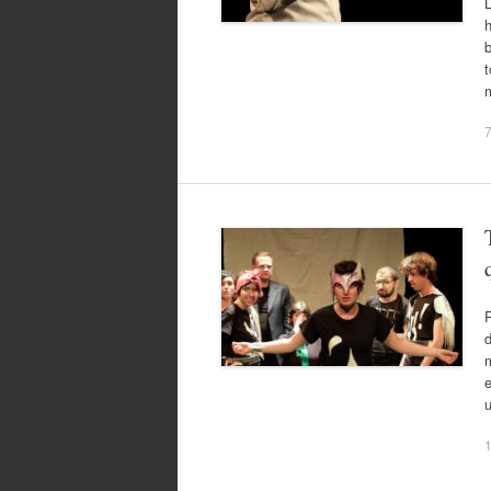
L
h
b
t
P
d
m
e
1