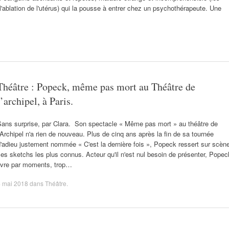
ablation de l'utérus) qui la pousse à entrer chez un psychothérapeute. Une
Théâtre : Popeck, même pas mort au Théâtre de
l’archipel, à Paris.
Sans surprise, par Clara. Son spectacle « Même pas mort » au théâtre de
'Archipel n'a rien de nouveau. Plus de cinq ans après la fin de sa tournée
'adieu justement nommée « C'est la dernière fois », Popeck ressert sur scèn
es sketchs les plus connus. Acteur qu'il n'est nul besoin de présenter, Popec
livre par moments, trop…
4 mai 2018
dans
Théâtre
.