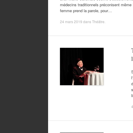
médecins traditionnels préconisent même l'
femme prend la parole, pour…
24 mars 2019
dans
Théâtre
.
l
d
s