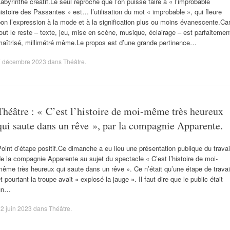
abyrinthe créatif.Le seul reproche que l’on puisse faire à « l’improbable
istoire des Passantes » est… l’utilisation du mot « improbable », qui fleure
on l’expression à la mode et à la signification plus ou moins évanescente.Car
out le reste – texte, jeu, mise en scène, musique, éclairage – est parfaitemen
maîtrisé, millimétré même.Le propos est d’une grande pertinence…
7 décembre 2023
dans
Théâtre
.
Théâtre : « C’est l’histoire de moi-même très heureux
qui saute dans un rêve », par la compagnie Apparente.
oint d’étape positif.Ce dimanche a eu lieu une présentation publique du travai
e la compagnie Apparente au sujet du spectacle « C’est l’histoire de moi-
ême très heureux qui saute dans un rêve ». Ce n’était qu’une étape de travai
t pourtant la troupe avait « explosé la jauge ». Il faut dire que le public était
un…
2 juin 2023
dans
Théâtre
.