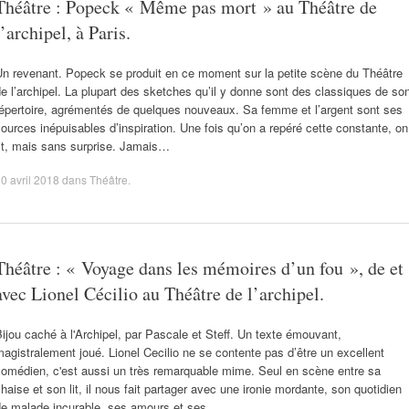
Théâtre : Popeck « Même pas mort » au Théâtre de
l’archipel, à Paris.
Un revenant. Popeck se produit en ce moment sur la petite scène du Théâtre
e l’archipel. La plupart des sketches qu’il y donne sont des classiques de so
répertoire, agrémentés de quelques nouveaux. Sa femme et l’argent sont ses
ources inépuisables d’inspiration. Une fois qu’on a repéré cette constante, on
it, mais sans surprise. Jamais…
0 avril 2018
dans
Théâtre
.
Théâtre : « Voyage dans les mémoires d’un fou », de et
avec Lionel Cécilio au Théâtre de l’archipel.
ijou caché à l'Archipel, par Pascale et Steff. Un texte émouvant,
agistralement joué. Lionel Cecilio ne se contente pas d’être un excellent
comédien, c'est aussi un très remarquable mime. Seul en scène entre sa
haise et son lit, il nous fait partager avec une ironie mordante, son quotidien
de malade incurable, ses amours et ses…