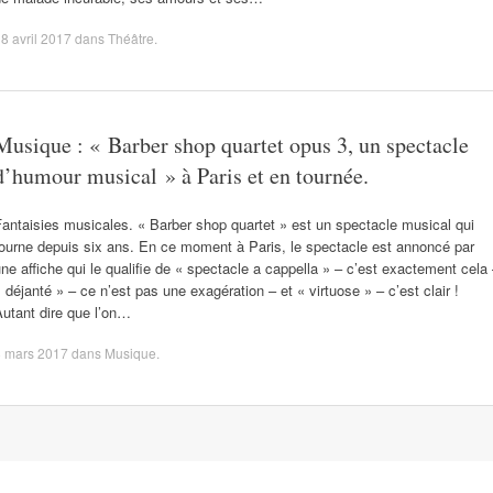
8 avril 2017
dans
Théâtre
.
Musique : « Barber shop quartet opus 3, un spectacle
d’humour musical » à Paris et en tournée.
antaisies musicales. « Barber shop quartet » est un spectacle musical qui
ourne depuis six ans. En ce moment à Paris, le spectacle est annoncé par
ne affiche qui le qualifie de « spectacle a cappella » – c’est exactement cela
 déjanté » – ce n’est pas une exagération – et « virtuose » – c’est clair !
utant dire que l’on…
8 mars 2017
dans
Musique
.