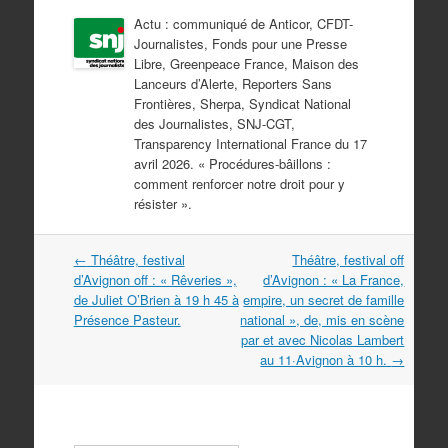
Actu : communiqué de Anticor, CFDT-
Journalistes, Fonds pour une Presse
Libre, Greenpeace France, Maison des
Lanceurs d’Alerte, Reporters Sans
Frontières, Sherpa, Syndicat National
des Journalistes, SNJ-CGT,
Transparency International France du 17
avril 2026. « Procédures-bâillons :
comment renforcer notre droit pour y
résister ».
Navigation
←
Théâtre, festival
Théâtre, festival off
dans
d’Avignon off : « Rêveries »,
d’Avignon : « La France,
les
de Juliet O’Brien à 19 h 45 à
empire, un secret de famille
articles
Présence Pasteur.
national », de, mis en scène
par et avec Nicolas Lambert
au 11·Avignon à 10 h.
→