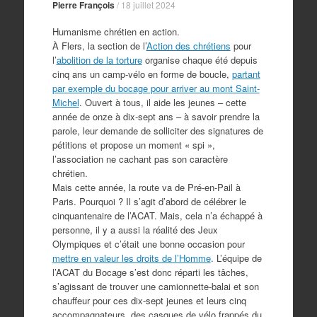
Pierre François
/
18 juillet 2024
Humanisme chrétien en action.
À Flers, la section de l’
Action des chrétiens
pour
l’
abolition de la torture
organise chaque été depuis
cinq ans un camp-vélo en forme de boucle,
partant
par exemple du bocage pour arriver au mont Saint-
Michel
. Ouvert à tous, il aide les jeunes – cette
année de onze à dix-sept ans – à savoir prendre la
parole, leur demande de solliciter des signatures de
pétitions et propose un moment « spi »,
l’association ne cachant pas son caractère
chrétien.
Mais cette année, la route va de Pré-en-Pail à
Paris. Pourquoi ? Il s’agit d’abord de célébrer le
cinquantenaire de l’ACAT. Mais, cela n’a échappé à
personne, il y a aussi la réalité des Jeux
Olympiques et c’était une bonne occasion pour
mettre en valeur les droits de l’Homme
. L’équipe de
l’ACAT du Bocage s’est donc réparti les tâches,
s’agissant de trouver une camionnette-balai et son
chauffeur pour ces dix-sept jeunes et leurs cinq
accompagnateurs, des casques de vélo frappés du