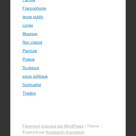
Francophonie
jeune public
Livres
Musique
Non classé
Peinture
Poésie
Sculpture
socio politique
Spiritualité
Théâtre
Fièrement propulsé par WordPress
|
Thème :
Expound par
Konstantin Kovshenin