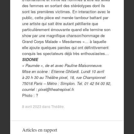
des femmes en sortant des stéréotypes dont ils
sont les premières victimes. En interaction avec le
public, cette pièce est menée tambour battant par
une artiste qui sait être autant pétillante que
particulièrement émouvante quand elle termine son
show par une magnifique chanson/hommage de
Grand Corps Malade « Mesdames »… à laquelle
elle ajoute quelques paroles qui ont définitivement
conquis les spectateurs déjà très enthousiastes…
SIDONIE
« Paumée », de et avec Pauline Maisonneuve.
Mise en scène : Etienne Ghilardi. Lundi 10 avril
à 20 h 30 au Théâtre pixel, 18, rue Championnet
75018 Paris – Métro : Simplon. Tel. 01 42 54 00 92,
courriel : pixel@theatrepixel.fr.
Photo : ?
8 avril 2023
dans
Théâtre
.
Articles en rapport