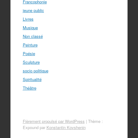
Francophonie
jeune public
Livres
Musique
Non classé
Peinture
Poésie
Sculpture
socio politique
Spiritualité
Théâtre
Fièrement propulsé par WordPress
|
Thème :
Expound par
Konstantin Kovshenin