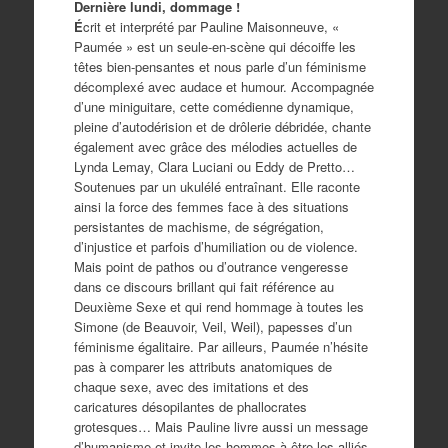
Dernière lundi, dommage !
É
crit et interprété par Pauline Maisonneuve, «
Paumée » est un seule-en-scène qui décoiffe les
têtes bien-pensantes et nous parle d’un féminisme
décomplexé avec audace et humour. Accompagnée
d’une miniguitare, cette comédienne dynamique,
pleine d’autodérision et de drôlerie débridée, chante
également avec grâce des mélodies actuelles de
Lynda Lemay, Clara Luciani ou Eddy de Pretto…
Soutenues par un ukulélé entraînant. Elle raconte
ainsi la force des femmes face à des situations
persistantes de machisme, de ségrégation,
d’injustice et parfois d’humiliation ou de violence.
Mais point de pathos ou d’outrance vengeresse
dans ce discours brillant qui fait référence au
Deuxième Sexe et qui rend hommage à toutes les
Simone (de Beauvoir, Veil, Weil), papesses d’un
féminisme égalitaire. Par ailleurs, Paumée n’hésite
pas à comparer les attributs anatomiques de
chaque sexe, avec des imitations et des
caricatures désopilantes de phallocrates
grotesques… Mais Pauline livre aussi un message
d’humanisme et invite les hommes à être les alliés