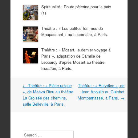
Spiritualité : Route pèlerine pour la paix
(1)
Théâtre : « Les petites femmes de
Maupassant » au Lucernaire, à Paris.
Théâtre : « Mozart, le dernier voyage à
Paris », adaptation de Camille de
Leobardy d’après Mozart au théâtre
Essaïon, à Paris.
Navigation
←
Théâtre : « Pièce unique
Théâtre : « Eurydice », de
dans
», de Maëva Rieu au théâtre
Jean Anouilh au Guichet
les
La Croisée des chemins,
Montparnasse, à Paris.
→
articles
salle Belleville, à Paris.
Search