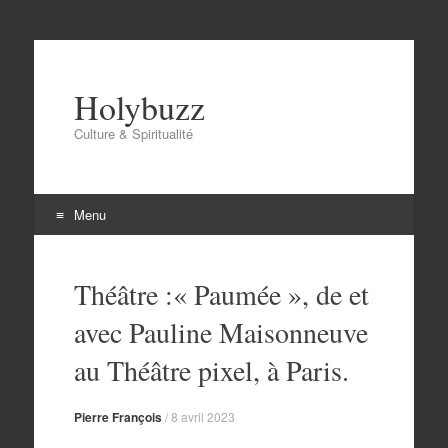
Holybuzz
Culture & Spiritualité
Menu
Aller
au
Théâtre :« Paumée », de et
contenu
avec Pauline Maisonneuve
au Théâtre pixel, à Paris.
Pierre François
/
8 avril 2023