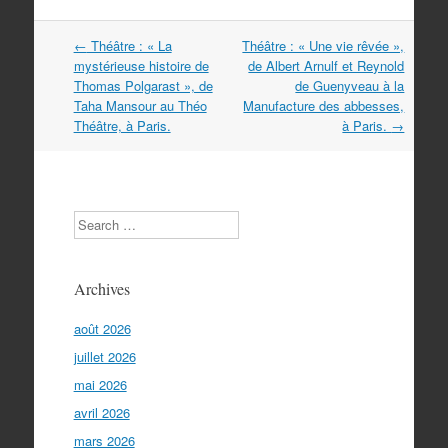
Navigation
←
Théâtre : « La
Théâtre : « Une vie rêvée »,
dans
mystérieuse histoire de
de Albert Arnulf et Reynold
les
Thomas Polgarast », de
de Guenyveau à la
articles
Taha Mansour au Théo
Manufacture des abbesses,
Théâtre, à Paris.
à Paris.
→
Search
Archives
août 2026
juillet 2026
mai 2026
avril 2026
mars 2026