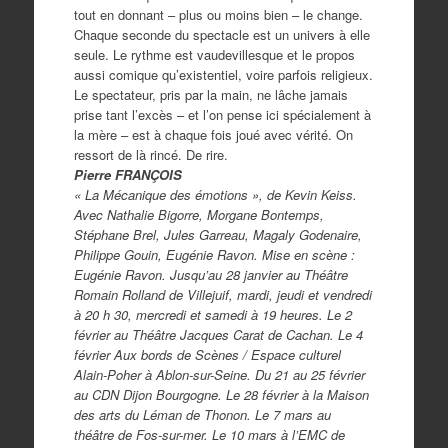
tout en donnant – plus ou moins bien – le change.
Chaque seconde du spectacle est un univers à elle
seule. Le rythme est vaudevillesque et le propos
aussi comique qu’existentiel, voire parfois religieux.
Le spectateur, pris par la main, ne lâche jamais
prise tant l’excès – et l’on pense ici spécialement à
la mère – est à chaque fois joué avec vérité. On
ressort de là rincé. De rire.
Pierre FRANÇOIS
« La Mécanique des émotions », de Kevin Keiss.
Avec Nathalie Bigorre, Morgane Bontemps,
Stéphane Brel, Jules Garreau, Magaly Godenaire,
Philippe Gouin, Eugénie Ravon. Mise en scène :
Eugénie Ravon. Jusqu’au 28 janvier au Théâtre
Romain Rolland de Villejuif, mardi, jeudi et vendredi
à 20 h 30, mercredi et samedi à 19 heures. Le 2
février au Théâtre Jacques Carat de Cachan. Le 4
février Aux bords de Scènes / Espace culturel
Alain-Poher à Ablon-sur-Seine. Du 21 au 25 février
au CDN Dijon Bourgogne. Le 28 février à la Maison
des arts du Léman de Thonon. Le 7 mars au
théâtre de Fos-sur-mer. Le 10 mars à l’EMC de