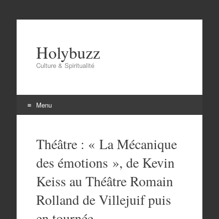
Holybuzz
Culture & Spiritualité
Menu
Aller
au
Théâtre : « La Mécanique
contenu
des émotions », de Kevin
Keiss au Théâtre Romain
Rolland de Villejuif puis
en tournée.