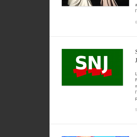
l
6
L
F
m
l
p
5