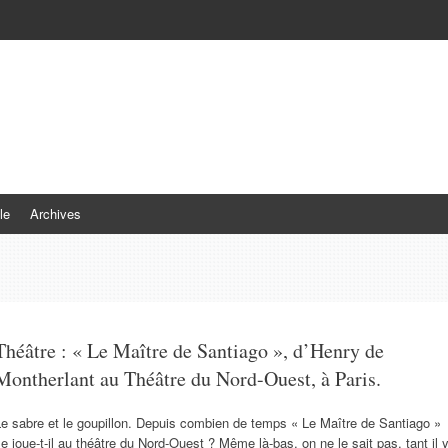
le
Archives
Théâtre : « Le Maître de Santiago », d’Henry de
Montherlant au Théâtre du Nord-Ouest, à Paris.
e sabre et le goupillon. Depuis combien de temps « Le Maître de Santiago »
e joue-t-il au théâtre du Nord-Ouest ? Même là-bas, on ne le sait pas, tant il 