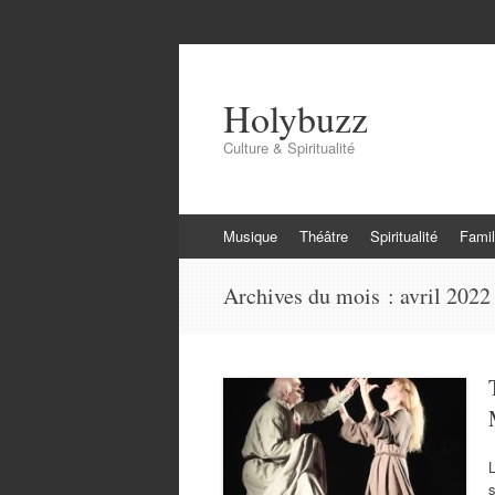
Holybuzz
Culture & Spiritualité
Aller
Musique
Théâtre
Spiritualité
Famil
au
contenu
Archives du mois :
avril 2022
L
s