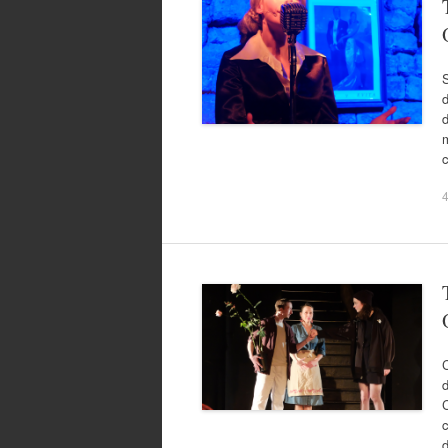
S
d
d
m
4
C
d
C
c