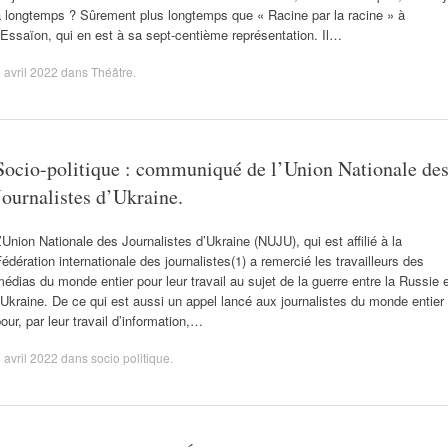
a longtemps ? Sûrement plus longtemps que « Racine par la racine » à
’Essaïon, qui en est à sa sept-centième représentation. Il…
 avril 2022
dans
Théâtre
.
Socio-politique : communiqué de l’Union Nationale de
Journalistes d’Ukraine.
’Union Nationale des Journalistes d’Ukraine (NUJU), qui est affilié à la
édération internationale des journalistes(1) a remercié les travailleurs des
édias du monde entier pour leur travail au sujet de la guerre entre la Russie 
’Ukraine. De ce qui est aussi un appel lancé aux journalistes du monde entier
our, par leur travail d’information,…
 avril 2022
dans
socio politique
.