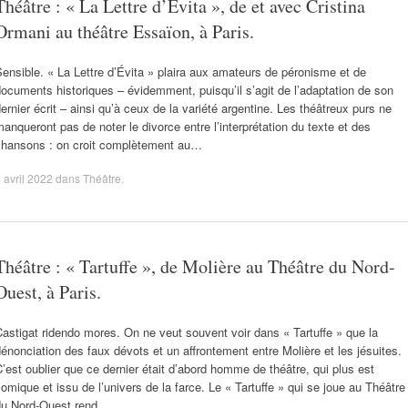
Théâtre : « La Lettre d’Évita », de et avec Cristina
Ormani au théâtre Essaïon, à Paris.
ensible. « La Lettre d’Évita » plaira aux amateurs de péronisme et de
ocuments historiques – évidemment, puisqu’il s’agit de l’adaptation de son
ernier écrit – ainsi qu’à ceux de la variété argentine. Les théâtreux purs ne
anqueront pas de noter le divorce entre l’interprétation du texte et des
chansons : on croit complètement au…
 avril 2022
dans
Théâtre
.
Théâtre : « Tartuffe », de Molière au Théâtre du Nord-
Ouest, à Paris.
astigat ridendo mores. On ne veut souvent voir dans « Tartuffe » que la
énonciation des faux dévots et un affrontement entre Molière et les jésuites.
’est oublier que ce dernier était d’abord homme de théâtre, qui plus est
omique et issu de l’univers de la farce. Le « Tartuffe » qui se joue au Théâtre
du Nord-Ouest rend…