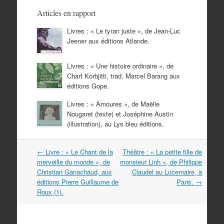
Articles en rapport
Livres : « Le tyran juste », de Jean-Luc
Jeener aux éditions Atlande.
Livres : « Une histoire ordinaire », de
Chart Korbjitti, trad. Marcel Barang aux
éditions Gope.
Livres : « Amoures », de Maëlle
Nougaret (texte) et Joséphine Austin
(illustration), au Lys bleu éditions.
Navigation
←
Livre : « Le Chant de la
Théâtre : « La petite fille de
dans
merveille du monde », de
monsieur Linh », de Philippe
les
Christian Ganachaud, aux
Claudel au Lucernaire, à
articles
éditions Pierre Guillaume de
Paris.
→
Roux (1).