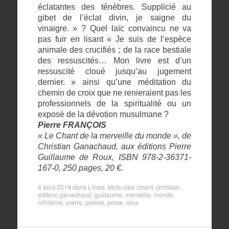
éclatantes des ténèbres. Supplicié au
gibet de l’éclat divin, je saigne du
vinaigre. » ? Quel laïc convaincu ne va
pas fuir en lisant « Je suis de l’espèce
animale des crucifiés ; de la race bestiale
des ressuscités… Mon livre est d’un
ressuscité cloué jusqu’au jugement
dernier. » ainsi qu’une méditation du
chemin de croix que ne renieraient pas les
professionnels de la spiritualité ou un
exposé de la dévotion musulmane ?
Pierre FRANÇOIS
« Le Chant de la merveille du monde », de
Christian Ganachaud, aux éditions Pierre
Guillaume de Roux, ISBN 978-2-36371-
167-0, 250 pages, 20 €.
4 août 2019
dans
Livres
. Mots-clés :
chant
,
christian
,
editeur
,
ganachaud
,
guillaume
,
merveille
,
monde
,
nihilisme
,
pierre
,
poesie
,
prose
,
roux