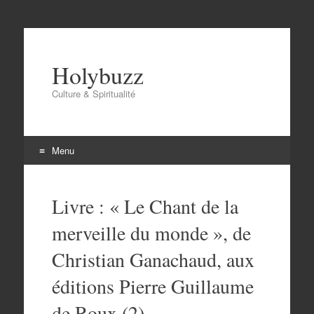
Holybuzz
Culture & Spiritualité
Menu
Aller
au
Livre : « Le Chant de la
contenu
merveille du monde », de
Christian Ganachaud, aux
éditions Pierre Guillaume
de Roux (2).