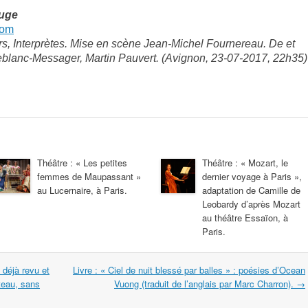
ouge
com
, Interprètes. Mise en scène Jean-Michel Fournereau. De et
blanc-Messager, Martin Pauvert. (Avignon, 23-07-2017, 22h35
Théâtre : « Les petites
Théâtre : « Mozart, le
femmes de Maupassant »
dernier voyage à Paris »,
au Lucernaire, à Paris.
adaptation de Camille de
Leobardy d’après Mozart
au théâtre Essaïon, à
Paris.
 déjà revu et
Livre : « Ciel de nuit blessé par balles » : poésies d’Ocean
teau, sans
Vuong (traduit de l’anglais par Marc Charron).
→