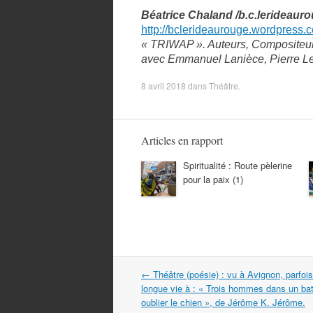
Béatrice Chaland /b.c.lerideaur
http://bclerideaurouge.wordpress.
« TRIWAP ». Auteurs, Compositeurs
avec Emmanuel Lanièce, Pierre Le
8 avril 2018
dans
Théâtre
.
Articles en rapport
Spiritualité : Route pèlerine
pour la paix (1)
Navigation
←
Théâtre (poésie) : vu à Avignon, parfois
dans
longue vie à : « Trois hommes dans un ba
les
oublier le chien », de Jérôme K. Jérôme.