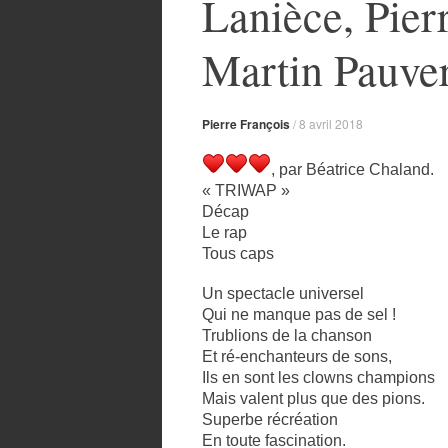
Lanièce, Pier
Martin Pauver
Pierre François
/
8 avril 2018
, par Béatrice Chaland.
« TRIWAP »
Décap
Le rap
Tous caps
Un spectacle universel
Qui ne manque pas de sel !
Trublions de la chanson
Et ré-enchanteurs de sons,
Ils en sont les clowns champions
Mais valent plus que des pions.
Superbe récréation
En toute fascination.