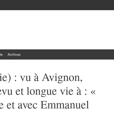
le
Archives
ie) : vu à Avignon,
evu et longue vie à : «
e et avec Emmanuel