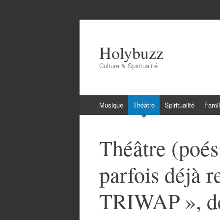
Holybuzz
Culture & Spiritualité
Aller
Musique
Théâtre
Spiritualité
Famil
au
contenu
Théâtre (poés
parfois déjà r
TRIWAP », d