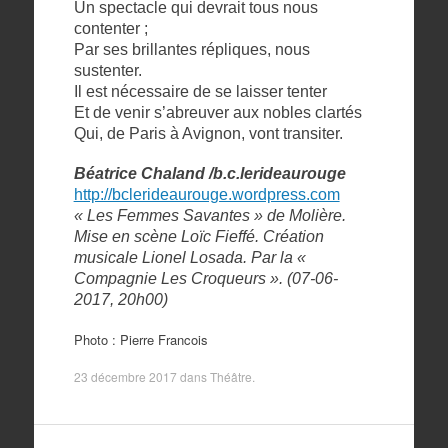
Un spectacle qui devrait tous nous
contenter ;
Par ses brillantes répliques, nous
sustenter.
Il est nécessaire de se laisser tenter
Et de venir s’abreuver aux nobles clartés
Qui, de Paris à Avignon, vont transiter.
Béatrice Chaland /b.c.lerideaurouge
http://bclerideaurouge.wordpress.com
« Les Femmes Savantes » de Molière.
Mise en scène Loïc Fieffé. Création
musicale Lionel Losada. Par la «
Compagnie Les Croqueurs ». (07-06-
2017, 20h00)
Photo : Pierre Francois
23 décembre 2017
dans
Théâtre
.