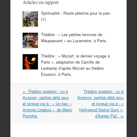
Articles en rapport
Spiritualité : Route pèlerine pour la paix
(1)
Théâtre : « Les petites femmes de
Maupassant » au Lucernaire, à Paris.
Théâtre : « Mozart, le dernier voyage à
Paris », adaptation de Camille de
Leobardy d’après Mozart au théâtre
Essaïon, à Paris.
Navigation
←
Théâtre (poésie) : vu à
Théâtre (poésie) : vu à
dans
Avignon, parfois déjà revu
Avignon, parfois déjà revu
les
et longue vie à : « Un bec –
et longue vie à : «
articles
Antonio Ligabue », de Mario
Hollywood Swing Gum »,
Perrotta.
d’Agnès Pat’.
→