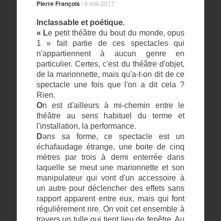
Pierre François
/
8 mai 2017
Inclassable et poétique.
« L
e petit théâtre du bout du monde, opus
1 » fait partie de ces spectacles qui
n'appartiennent à aucun genre en
particulier. Certes, c'est du théâtre d'objet,
de la marionnette, mais qu'a-t-on dit de ce
spectacle une fois que l'on a dit cela ?
Rien.
O
n est d'ailleurs à mi-chemin entre le
théâtre au sens habituel du terme et
l'installation, la performance.
D
ans sa forme, ce spectacle est un
échafaudage étrange, une boite de cinq
mètres par trois à demi enterrée dans
laquelle se meut une marionnette et son
manipulateur qui vont d'un accessoire à
un autre pour déclencher des effets sans
rapport apparent entre eux, mais qui font
régulièrement rire. On voit cet ensemble à
travers un tulle qui tient lieu de fenêtre. Au