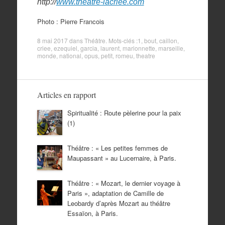
http://
www.theatre-lacriee.com
Photo : Pierre Francois
8 mai 2017
dans
Théâtre
. Mots-clés :
1
,
bout
,
caillon
,
criee
,
ezequiel
,
garcia
,
laurent
,
marionnette
,
marseille
,
monde
,
national
,
opus
,
petit
,
romeu
,
theatre
Articles en rapport
Spiritualité : Route pèlerine pour la paix
(1)
Théâtre : « Les petites femmes de
Maupassant » au Lucernaire, à Paris.
Théâtre : « Mozart, le dernier voyage à
Paris », adaptation de Camille de
Leobardy d’après Mozart au théâtre
Essaïon, à Paris.