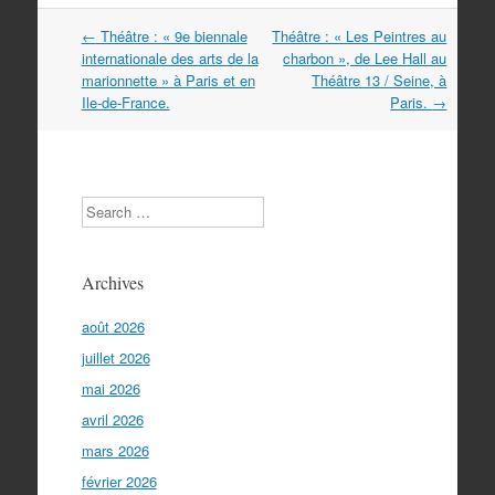
Navigation
←
Théâtre : « 9e biennale
Théâtre : « Les Peintres au
dans
internationale des arts de la
charbon », de Lee Hall au
les
marionnette » à Paris et en
Théâtre 13 / Seine, à
articles
Ile-de-France.
Paris.
→
Search
Archives
août 2026
juillet 2026
mai 2026
avril 2026
mars 2026
février 2026