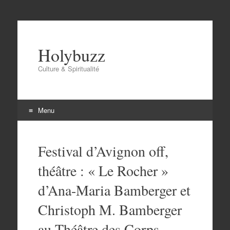
Holybuzz
Culture & Spiritualité
Menu
Aller
au
Festival d’Avignon off,
contenu
théâtre : « Le Rocher »
d’Ana-Maria Bamberger et
Christoph M. Bamberger
au Théâtre des Corps