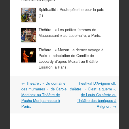
Spiritualité : Route pèlerine pour la paix
(1)
Théâtre : « Les petites femmes de
Maupassant » au Lucernaire, à Paris.
Théâtre : « Mozart, le dernier voyage à
Paris », adaptation de Camille de
Leobardy d’après Mozart au théâtre
Essaïon, à Paris.
Navigation
←
Théâtre : « Du domaine
Festival D’Avignon off,
dans
des murmures », de Carole
théâtre : « C’est la guerre »,
les
Martinez au Théâtre de
de Louis Calaferte au
articles
Poche-Montparnasse à
Théâtre des barriques à
Paris.
Avignon.
→