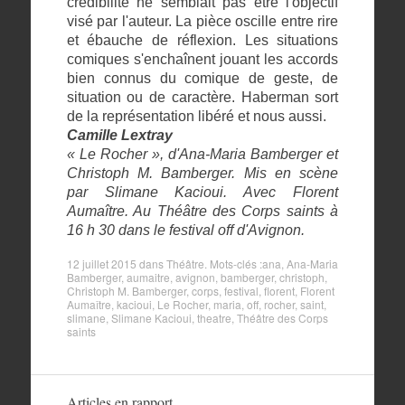
crédibilité ne semblait pas être l'objectif
visé par l'auteur. La pièce oscille entre rire
et ébauche de réflexion. Les situations
comiques s'enchaînent jouant les accords
bien connus du comique de geste, de
situation ou de caractère. Haberman sort
de la représentation libéré et nous aussi.
Camille Lextray
« Le Rocher », d'Ana-Maria Bamberger et
Christoph M. Bamberger. Mis en scène
par Slimane Kacioui. Avec Florent
Aumaître. Au Théâtre des Corps saints à
16 h 30 dans le festival off d'Avignon.
12 juillet 2015
dans
Théâtre
. Mots-clés :
ana
,
Ana-Maria
Bamberger
,
aumaitre
,
avignon
,
bamberger
,
christoph
,
Christoph M. Bamberger
,
corps
,
festival
,
florent
,
Florent
Aumaître
,
kacioui
,
Le Rocher
,
maria
,
off
,
rocher
,
saint
,
slimane
,
Slimane Kacioui
,
theatre
,
Théâtre des Corps
saints
Articles en rapport