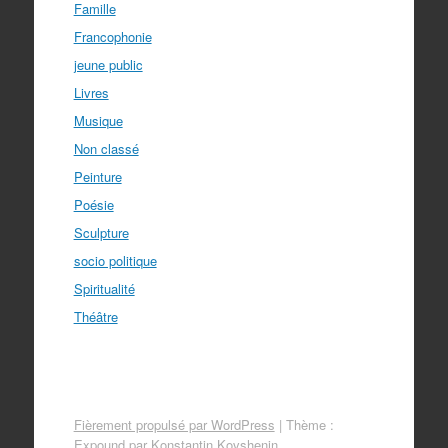
Famille
Francophonie
jeune public
Livres
Musique
Non classé
Peinture
Poésie
Sculpture
socio politique
Spiritualité
Théâtre
Fièrement propulsé par WordPress
|
Thème :
Expound par
Konstantin Kovshenin