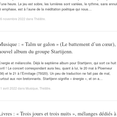
’une heure. Le jeu est sobre, les lumières sont variées, le rythme, sans ennui
i emphase, est à l’aune de la méditation poétique qui nous…
26 novembre 2022
dans
Théâtre
.
Musique : « Talm ur galon » (Le battement d’un cœur),
nouvel album du groupe Startijenn.
nergie et mélancolie. Déjà le septième album pour Startijenn, qui sort ce huit
vril ! Le concert correspondant aura lieu, quant à lui, le 20 mai à Ploemeur
56) et le 21 à l’Ermitage (75020). Un peu de traduction ne fait pas de mal,
urtout aux non bretonnants. Startijenn signifie « énergie », et on a…
1 avril 2022
dans
Musique
,
Théâtre
.
Livres : « Trois jours et trois nuits », mélanges dédiés à