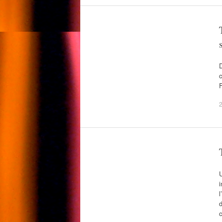
D
c
U
i
l
d
c