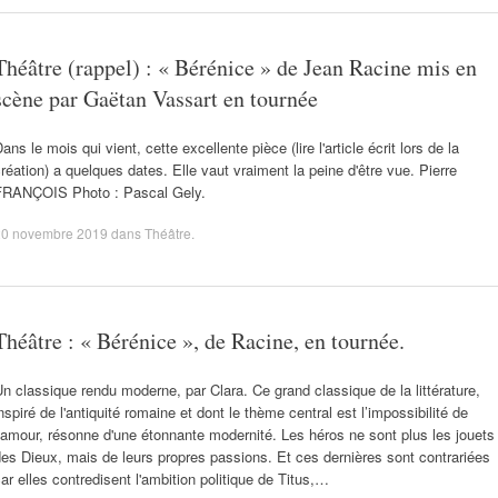
Théâtre (rappel) : « Bérénice » de Jean Racine mis en
scène par Gaëtan Vassart en tournée
ans le mois qui vient, cette excellente pièce (lire l'article écrit lors de la
réation) a quelques dates. Elle vaut vraiment la peine d'être vue. Pierre
FRANÇOIS Photo : Pascal Gely.
20 novembre 2019
dans
Théâtre
.
Théâtre : « Bérénice », de Racine, en tournée.
n classique rendu moderne, par Clara. Ce grand classique de la littérature,
nspiré de l'antiquité romaine et dont le thème central est l’impossibilité de
’amour, résonne d'une étonnante modernité. Les héros ne sont plus les jouets
es Dieux, mais de leurs propres passions. Et ces dernières sont contrariées
ar elles contredisent l'ambition politique de Titus,…