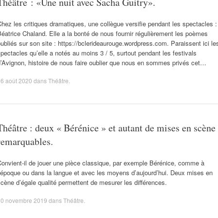
Théâtre : «Une nuit avec Sacha Guitry».
hez les critiques dramatiques, une collègue versifie pendant les spectacles :
éatrice Chaland. Elle a la bonté de nous fournir régulièrement les poèmes
ubliés sur son site : https://bclerideaurouge.wordpress.com. Paraissent ici le
pectacles qu’elle a notés au moins 3 / 5, surtout pendant les festivals
’Avignon, histoire de nous faire oublier que nous en sommes privés cet…
6 août 2020
dans
Théâtre
.
Théâtre : deux « Bérénice » et autant de mises en scène
remarquables.
onvient-il de jouer une pièce classique, par exemple Bérénice, comme à
’époque ou dans la langue et avec les moyens d’aujourd’hui. Deux mises en
cène d’égale qualité permettent de mesurer les différences.
30 novembre 2019
dans
Théâtre
.