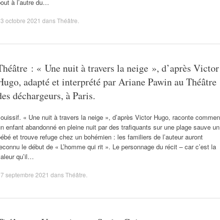
out à l’autre du…
3 octobre 2021
dans
Théâtre
.
Théâtre : « Une nuit à travers la neige », d’après Victor
Hugo, adapté et interprété par Ariane Pawin au Théâtre
des déchargeurs, à Paris.
ouissif. « Une nuit à travers la neige », d’après Victor Hugo, raconte commen
n enfant abandonné en pleine nuit par des trafiquants sur une plage sauve un
ébé et trouve refuge chez un bohémien : les familiers de l’auteur auront
econnu le début de « L’homme qui rit ». Le personnage du récit – car c’est la
aleur qu’il…
27 septembre 2021
dans
Théâtre
.