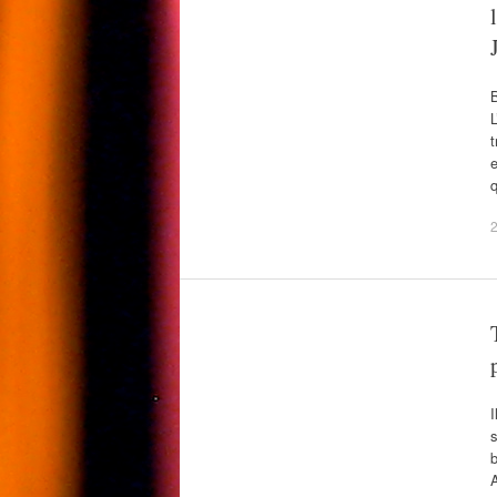
B
L
t
e
2
I
s
b
A