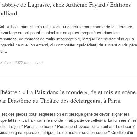
l’abbaye de Lagrasse, chez Arthème Fayard / Editions
Julliard.
of. « Trois jours et trois nuits » est une lecture pour ascète de la littérature.
’avantage du pot-pourri musical sur ce qui est proposé est dans les
ransitions, ce moment de roulis imperceptible, lorsque l’on ne sait plus qui a
ngendré ce que l’on entend, du compositeur précédent, du suivant ou du père
qui…
3 février 2022
dans
Livres
.
Théâtre : « La Paix dans le monde », de et mis en scène
par Diastème au Théâtre des déchargeurs, à Paris.
l est des pièces pour lesquelles on est presque gêné de devoir aligner les
uperlatifs. « La Paix dans le monde » fait partie de celles-là. La lumière ? Trè
elle. Le jeu ? Parfait. Le texte ? Poétique et évocateur à souhait. Le décor ?
ussi énigmatique que l’intrigue. Le comédien, seul en scène ? Crédible d’un