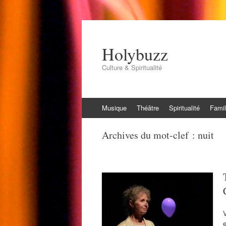
Holybuzz
Culture & Spiritualité
Aller
Musique
Théâtre
Spiritualité
Famil
au
contenu
Archives du mot-clef :
nuit
V
e