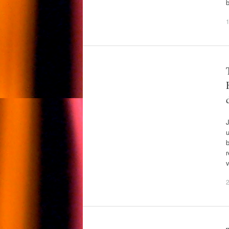
b
1
J
u
b
r
v