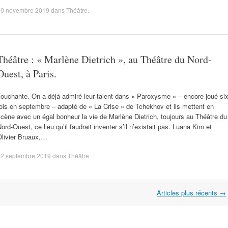
10 novembre 2019
dans
Théâtre
.
Théâtre : « Marlène Dietrich », au Théâtre du Nord-
Ouest, à Paris.
ouchante. On a déjà admiré leur talent dans « Paroxysme » – encore joué si
ois en septembre – adapté de « La Crise » de Tchekhov et ils mettent en
cène avec un égal bonheur la vie de Marlène Dietrich, toujours au Théâtre du
ord-Ouest, ce lieu qu’il faudrait inventer s’il n’existait pas. Luana Kim et
Olivier Bruaux,…
12 septembre 2019
dans
Théâtre
.
Articles plus récents
→