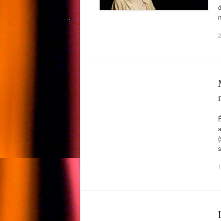
d
n
É
a
(
s
1