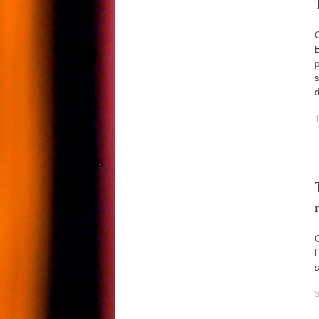
C
B
p
s
d
1
C
l
s