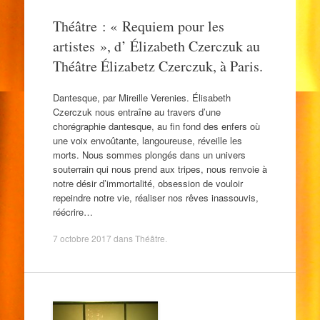
Théâtre : « Requiem pour les
artistes », d’ Élizabeth Czerczuk au
Théâtre Élizabetz Czerczuk, à Paris.
Dantesque, par Mireille Verenies. Élisabeth
Czerczuk nous entraîne au travers d’une
chorégraphie dantesque, au fin fond des enfers où
une voix envoûtante, langoureuse, réveille les
morts. Nous sommes plongés dans un univers
souterrain qui nous prend aux tripes, nous renvoie à
notre désir d’immortalité, obsession de vouloir
repeindre notre vie, réaliser nos rêves inassouvis,
réécrire…
7 octobre 2017
dans
Théâtre
.