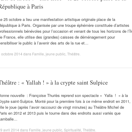
République à Paris
e 25 octobre a lieu une manifestation artistique originale place de la
épublique à Paris. Organisée par une troupe éphémère constituée d’artistes
rofessionnels bénévoles pour l’occasion et venant de tous les horizons de l’Îl
e France, elle utilise des (grandes) caisses de déménagement pour
ensibiliser le public à l’avenir des arts de la rue et…
 octobre 2014
dans
Famille
,
jeune public
,
Théâtre
.
Théâtre : « Yallah ! » à la crypte saint Sulpice
Bonne nouvelle : Françoise Thuriès reprend son spectacle « Yalla ! » à la
rypte saint-Sulpice. Monté pour la première fois à ce même endroit en 2011,
lle le joue (après l’avoir raccourci de vingt minutes) au Théâtre Michel de
aris en 2012 et 2013 puis le tourne dans des endroits aussi variés que
Lamballe…
9 avril 2014
dans
Famille
,
jeune public
,
Spiritualité
,
Théâtre
.