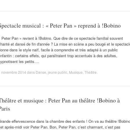
Spectacle musical : « Peter Pan » reprend à !Bobino
 Peter Pan » revient à !Bobino. Que dire de ce spectacle familial souvent
hanté et dansé de fin d'année ? La mise en scène a peu bougé et le spectacl
onne dans le style naïf, facile à comprendre et très adapté à un public
nfantin : certains effets, qui paraîtraient trop accentués à des adultes,
ypnotisent les petits.…
2 novembre 2014
dans
Danse
,
jeune public
,
Musique
,
Théâtre
.
Théâtre et musique : Peter Pan au théâtre !Bobino à
Paris
Grande effervescence dans la chambre des enfants ! On va au théâtre !Bobin
et après-midi voir Peter Pan. Bon, Peter Pan, c’est charmant, c’est pas