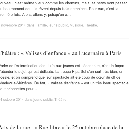
nouveau, c’est même vieux comme les chemins, mais les petits vont passer
n bon moment dont ils rêvent depuis trois semaines. Pour eux, c’est la
remière fois. Alors, allons-y, puisqu’on a…
2 novembre 2014
dans
Famille
,
jeune public
,
Musique
,
Théâtre
.
Théâtre : « Valises d’enfance » au Lucernaire à Paris
arler de l'extermination des Juifs aux jeunes est nécessaire, c'est la façon
'aborder le sujet qui est délicate. La troupe Pipa Sol s'en sort très bien, en
oésie, et on comprend que leur spectacle ait été coup de cœur du off de
harleville-Mézières. De fait, « Valises d'enfance » est un très beau spectacle
de marionnettes pour…
4 octobre 2014
dans
jeune public
,
Théâtre
.
Arts de la rue : « Rue libre » le 25 octobre place de la