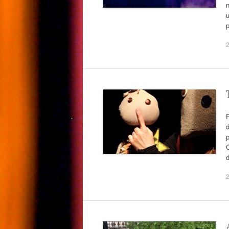
u
p
P
d
p
C
2