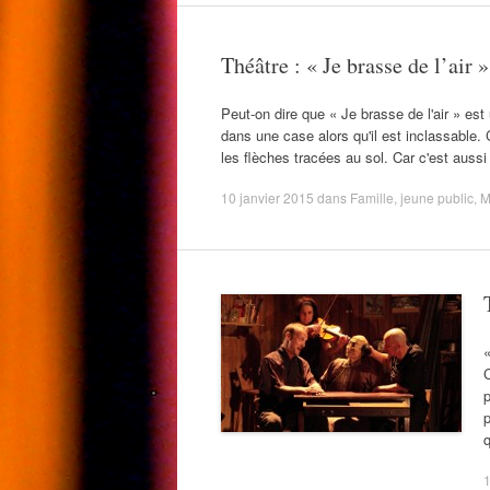
Théâtre : « Je brasse de l’air 
Peut-on dire que « Je brasse de l'air » est
dans une case alors qu'il est inclassable. 
les flèches tracées au sol. Car c'est auss
10 janvier 2015
dans
Famille
,
jeune public
,
M
p
p
q