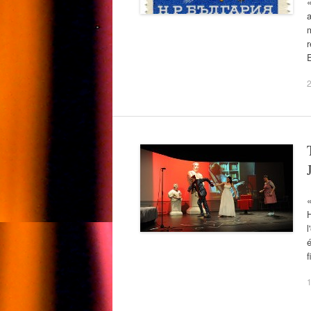
«
a
m
2
H
l
é
f
1