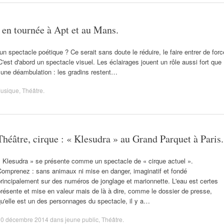
» en tournée à Apt et au Mans.
 un spectacle poétique ? Ce serait sans doute le réduire, le faire entrer de forc
C'est d'abord un spectacle visuel. Les éclairages jouent un rôle aussi fort que
i une déambulation : les gradins restent…
usique
,
Théâtre
.
Théâtre, cirque : « Klesudra » au Grand Parquet à Paris.
« Klesudra » se présente comme un spectacle de « cirque actuel ».
Comprenez : sans animaux ni mise en danger, imaginatif et fondé
rincipalement sur des numéros de jonglage et marionnette. L'eau est certes
résente et mise en valeur mais de là à dire, comme le dossier de presse,
u'elle est un des personnages du spectacle, il y a…
10 décembre 2014
dans
jeune public
,
Théâtre
.