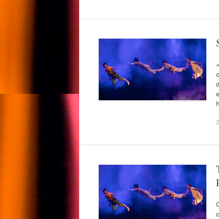
«
c
d
e
h
c