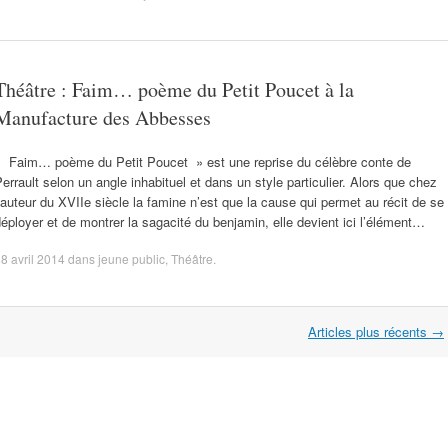
Théâtre : Faim… poème du Petit Poucet à la
Manufacture des Abbesses
« Faim… poème du Petit Poucet » est une reprise du célèbre conte de
errault selon un angle inhabituel et dans un style particulier. Alors que chez
’auteur du XVIIe siècle la famine n’est que la cause qui permet au récit de se
éployer et de montrer la sagacité du benjamin, elle devient ici l’élément…
8 avril 2014
dans
jeune public
,
Théâtre
.
Articles plus récents
→