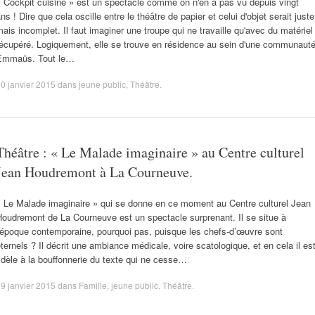
 Cockpit cuisine » est un spectacle comme on n'en a pas vu depuis vingt
ns ! Dire que cela oscille entre le théâtre de papier et celui d'objet serait juste
ais incomplet. Il faut imaginer une troupe qui ne travaille qu'avec du matériel
récupéré. Logiquement, elle se trouve en résidence au sein d'une communaut
Emmaüs. Tout le…
0 janvier 2015
dans
jeune public
,
Théâtre
.
Théâtre : « Le Malade imaginaire » au Centre culturel
Jean Houdremont à La Courneuve.
« Le Malade imaginaire » qui se donne en ce moment au Centre culturel Jean
oudremont de La Courneuve est un spectacle surprenant. Il se situe à
'époque contemporaine, pourquoi pas, puisque les chefs-d’œuvre sont
ternels ? Il décrit une ambiance médicale, voire scatologique, et en cela il es
idèle à la bouffonnerie du texte qui ne cesse…
9 janvier 2015
dans
Famille
,
jeune public
,
Théâtre
.