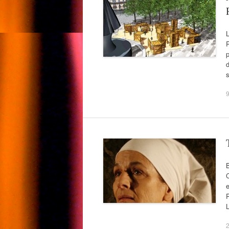
L
R
p
d
s
9
C
e
P
2