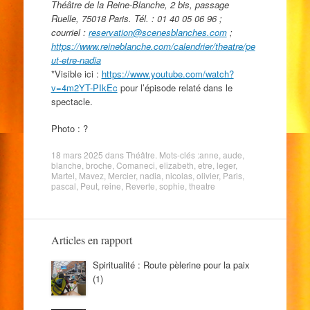
Théâtre de la Reine-Blanche, 2 bis, passage
Ruelle, 75018 Paris. Tél. : 01 40 05 06 96 ;
courriel :
reservation@scenesblanches.com
;
https://www.reineblanche.com/calendrier/theatre/pe
ut-etre-nadia
*Visible ici :
https://www.youtube.com/watch?
v=4m2YT-PIkEc
pour l’épisode relaté dans le
spectacle.
Photo : ?
18 mars 2025
dans
Théâtre
. Mots-clés :
anne
,
aude
,
blanche
,
broche
,
Comaneci
,
elizabeth
,
etre
,
leger
,
Martel
,
Mavez
,
Mercier
,
nadia
,
nicolas
,
olivier
,
Paris
,
pascal
,
Peut
,
reine
,
Reverte
,
sophie
,
theatre
Articles en rapport
Spiritualité : Route pèlerine pour la paix
(1)