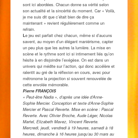
sont ici abordées. Chacun donne sa vérité selon
son actualité et la sincérité du moment. Car « Voilà,
je me suis dit que c’était bien de dire ça
maintenant » revient régulièrement comme un
refrain.
L
e jeu est parfait chez chacun, même si d’aucuns
savent, au moyen d’un élégant maniérisme, capter
un peu plus que les autres la lumière. La mise en
scène et le rythme sont ici si intimement liés qu’on
hésite à en disjoindre l’exégèse. On est dans un
univers qui médite sur l’action, qui donc accélère et
ralentit au gré de la réflexion en cours, avec pour
métronome la projection si souvent renouvelée de
cette envolée mémorable.
Pierre FRANÇOIS
« Peut-être Nadia », d’après une idée d’Anne-
Sophie Mercier. Conception et texte d’Anne-Sophie
Mercier et Pascal Reverte. Mise en scène : Pascal
Reverte. Avec Olivier Broche, Aude Léger, Nicolas
Martel, Elizabeth Mavez, Vincent Reverte.
Mercredi, jeudi, vendredi à 19 heures, samedi à 18
heures, dimanche à 16 heures jusqu’au 30 mars au