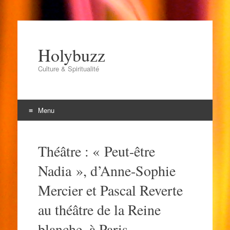
Holybuzz
Culture & Spiritualité
Menu
Aller
au
Théâtre : « Peut-être
contenu
Nadia », d’Anne-Sophie
Mercier et Pascal Reverte
au théâtre de la Reine
blanche, à Paris.