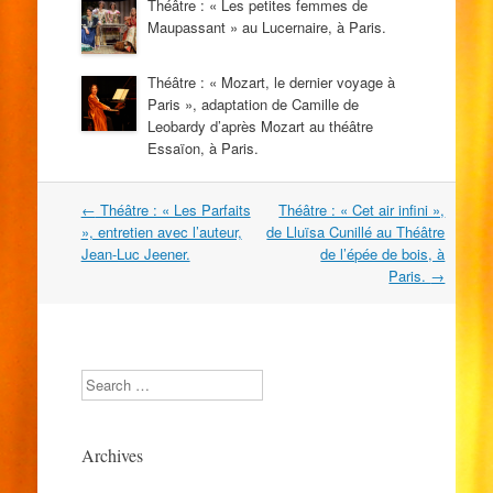
Théâtre : « Les petites femmes de
Maupassant » au Lucernaire, à Paris.
Théâtre : « Mozart, le dernier voyage à
Paris », adaptation de Camille de
Leobardy d’après Mozart au théâtre
Essaïon, à Paris.
Navigation
←
Théâtre : « Les Parfaits
Théâtre : « Cet air infini »,
dans
», entretien avec l’auteur,
de Lluïsa Cunillé au Théâtre
les
Jean-Luc Jeener.
de l’épée de bois, à
articles
Paris.
→
Search
Archives