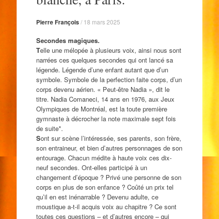
Pierre François
/
18 mars 2025
Secondes magiques.
T
elle une mélopée à plusieurs voix, ainsi nous sont
narrées ces quelques secondes qui ont lancé sa
légende. Légende d’une enfant autant que d’un
symbole. Symbole de la perfection faite corps, d’un
corps devenu aérien. « Peut-être Nadia », dit le
titre. Nadia Comaneci, 14 ans en 1976, aux Jeux
Olympiques de Montréal, est la toute première
gymnaste à décrocher la note maximale sept fois
de suite*.
S
ont sur scène l’intéressée, ses parents, son frère,
son entraineur, et bien d’autres personnages de son
entourage. Chacun médite à haute voix ces dix-
neuf secondes. Ont-elles participé à un
changement d’époque ? Privé une personne de son
corps en plus de son enfance ? Coûté un prix tel
qu’il en est inénarrable ? Devenu adulte, ce
moustique a-t-il acquis voix au chapitre ? Ce sont
toutes ces questions – et d’autres encore – qui